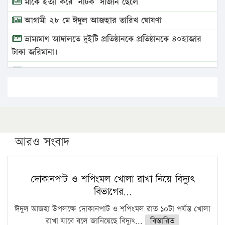
মাকে হত্যা করে ‘নাটক’ সাজান ছেলে
আগামী ২৮ মে ঈদুল আজহার তারিখ ঘোষণা
ভ্রাম্যমাণ আদালতে দুইটি প্রতিষ্ঠানকে প্রতিষ্ঠানকে ৪০হাজার
টাকা জরিমানা।
এবার লঞ্চের ভাড়া বাড়ল
১৭ থেকে ২১ শতাংশ বিদ্যুতের দাম বাড়ানোর প্রস্তাব পিডিবির
১৬ মে চাঁদপুর ও ২৫ মে ফেনী সফরে যাবেন প্রধানমন্ত্রী
উচ্চশিক্ষায় গৌরবময় অর্জন: পূর্ণ স্কলারশিপে যুক্তরাষ্ট্রে
পিএইচডি করছেন কুয়েটের কৃতি…
আরও সংবাদ
সারা দেশে বজ্রাঘাতে ১৪ জনের প্রাণহানি
কঠোর হচ্ছে এসএসসি ও এইচএসসি পরীক্ষা
দোকানপাট ও শপিংমল খোলা রাখা নিয়ে বিদ্যুৎ
বিভাগের…
ফরিদগঞ্জে আগুনে পুড়লো ৬ ব্যবসা প্রতিষ্ঠান
ঈদুল আজহা উপলক্ষে দোকানপাট ও শপিংমল রাত ১০টা পর্যন্ত খোলা
রাখা যাবে বলে জানিয়েছে বিদ্যুৎ...
বিস্তারিত