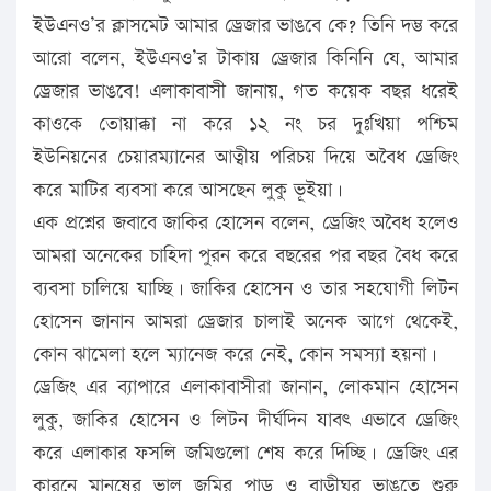
ইউএনও’র ক্লাসমেট আমার ড্রেজার ভাঙবে কে? তিনি দম্ভ করে
আরো বলেন, ইউএনও’র টাকায় ড্রেজার কিনিনি যে, আমার
ড্রেজার ভাঙবে! এলাকাবাসী জানায়, গত কয়েক বছর ধরেই
কাওকে তোয়াক্কা না করে ১২ নং চর দুঃখিয়া পশ্চিম
ইউনিয়নের চেয়ারম্যানের আত্বীয় পরিচয় দিয়ে অবৈধ ড্রেজিং
করে মাটির ব্যবসা করে আসছেন লুকু ভূইয়া।
এক প্রশ্নের জবাবে জাকির হোসেন বলেন, ড্রেজিং অবৈধ হলেও
আমরা অনেকের চাহিদা পুরন করে বছরের পর বছর বৈধ করে
ব্যবসা চালিয়ে যাচ্ছি। জাকির হোসেন ও তার সহযোগী লিটন
হোসেন জানান আমরা ড্রেজার চালাই অনেক আগে থেকেই,
কোন ঝামেলা হলে ম্যানেজ করে নেই, কোন সমস্যা হয়না।
ড্রেজিং এর ব্যাপারে এলাকাবাসীরা জানান, লোকমান হোসেন
লুকু, জাকির হোসেন ও লিটন দীর্ঘদিন যাবৎ এভাবে ড্রেজিং
করে এলাকার ফসলি জমিগুলো শেষ করে দিচ্ছি। ড্রেজিং এর
কারনে মানুষের ভাল জমির পাড় ও বাড়ীঘর ভাঙতে শুরু