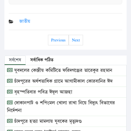
জাতীয়
Previous
Next
সর্বশেষ
সর্বাধিক পঠিত
যুবদলের কেন্দ্রীয় কমিটিতে ফরিদগঞ্জের তারেকুর রহমান
চাঁদপুরের অর্ধশতাধিক গ্রামে আগামীকাল কোরবানির ঈদ
বৃহস্পতিবার পবিত্র ঈদুল আজহা
দোকানপাট ও শপিংমল খোলা রাখা নিয়ে বিদ্যুৎ বিভাগের
নির্দেশনা
চাঁদপুরে হত্যা মামলায় যুবকের মৃত্যুদণ্ড