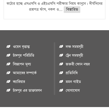
কঠোর হচ্ছে এসএসসি ও এইচএসসি পরীক্ষার নিয়ম কানুনে। দীর্ঘদিনের
প্রশ্নপত্র ফাঁস, নকল ও...
বিস্তারিত
ওয়েব বৃত্তান্ত
লঞ্চ সময়সূচী
চাঁদপুর পরিচিতি
ট্রেন সময়সূচী
বিজ্ঞাপন মুল্য
জরুরী ফোন নম্বর
আমাদের সম্পর্কে
প্রতিনিধি
ক্যারিয়ার
ভ্রমন গাইড
চাঁদপুর এর ডাক্তারগন
যোগাযোগ