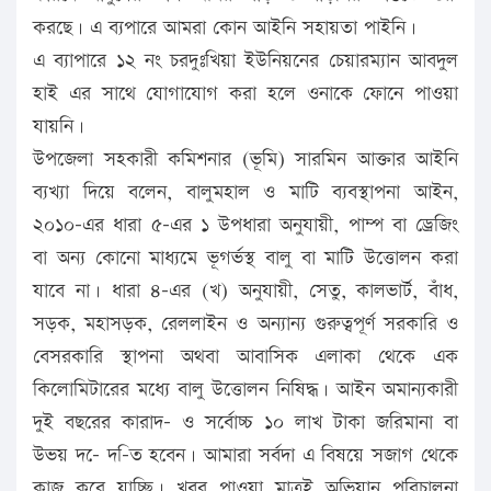
করছে। এ ব্যপারে আমরা কোন আইনি সহায়তা পাইনি।
এ ব্যাপারে ১২ নং চরদুঃখিয়া ইউনিয়নের চেয়ারম্যান আবদুল
হাই এর সাথে যোগাযোগ করা হলে ওনাকে ফোনে পাওয়া
যায়নি।
উপজেলা সহকারী কমিশনার (ভূমি) সারমিন আক্তার আইনি
ব্যখ্যা দিয়ে বলেন, বালুমহাল ও মাটি ব্যবস্থাপনা আইন,
২০১০-এর ধারা ৫-এর ১ উপধারা অনুযায়ী, পাম্প বা ড্রেজিং
বা অন্য কোনো মাধ্যমে ভূগর্ভস্থ বালু বা মাটি উত্তোলন করা
যাবে না। ধারা ৪-এর (খ) অনুযায়ী, সেতু, কালভার্ট, বাঁধ,
সড়ক, মহাসড়ক, রেললাইন ও অন্যান্য গুরুত্বপূর্ণ সরকারি ও
বেসরকারি স্থাপনা অথবা আবাসিক এলাকা থেকে এক
কিলোমিটারের মধ্যে বালু উত্তোলন নিষিদ্ধ। আইন অমান্যকারী
দুই বছরের কারাদ- ও সর্বোচ্চ ১০ লাখ টাকা জরিমানা বা
উভয় দ-ে দ-িত হবেন। আমারা সর্বদা এ বিষয়ে সজাগ থেকে
কাজ করে যাচ্ছি। খবর পাওয়া মাত্রই অভিযান পরিচালনা