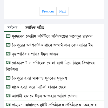
Previous
Next
সর্বশেষ
সর্বাধিক পঠিত
যুবদলের কেন্দ্রীয় কমিটিতে ফরিদগঞ্জের তারেকুর রহমান
চাঁদপুরের অর্ধশতাধিক গ্রামে আগামীকাল কোরবানির ঈদ
বৃহস্পতিবার পবিত্র ঈদুল আজহা
দোকানপাট ও শপিংমল খোলা রাখা নিয়ে বিদ্যুৎ বিভাগের
নির্দেশনা
চাঁদপুরে হত্যা মামলায় যুবকের মৃত্যুদণ্ড
মাকে হত্যা করে ‘নাটক’ সাজান ছেলে
আগামী ২৮ মে ঈদুল আজহার তারিখ ঘোষণা
ভ্রাম্যমাণ আদালতে দুইটি প্রতিষ্ঠানকে প্রতিষ্ঠানকে ৪০হাজার