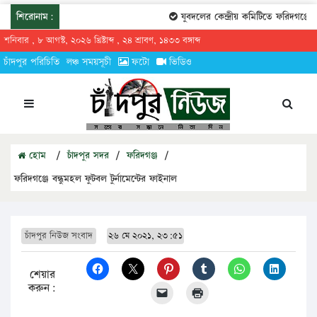
শিরোনাম:
যুবদলের কেন্দ্রীয় কমিটিতে ফরিদগঞ্জের 
শনিবার , ৮ আগস্ট, ২০২৬ খ্রিষ্টাব্দ , ২৪ শ্রাবণ, ১৪৩৩ বঙ্গাব্দ
চাঁদপুর পরিচিতি
লঞ্চ সময়সূচী
ফটো
ভিডিও
হোম
/
চাঁদপুর সদর
/
ফরিদগঞ্জ
/
ফরিদগঞ্জে বন্ধুমহল ফুটবল টুর্নামেন্টের ফাইনাল
চাঁদপুর নিউজ সংবাদ
২৬ মে ২০২১, ২৩:৫১
শেয়ার
করুন: