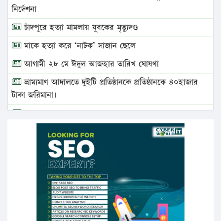
নির্দেশনা
চাঁদপুরে হত্যা মামলায় যুবকের মৃত্যুদণ্ড
মাকে হত্যা করে ‘নাটক’ সাজান ছেলে
আগামী ২৮ মে ঈদুল আজহার তারিখ ঘোষণা
ভ্রাম্যমাণ আদালতে দুইটি প্রতিষ্ঠানকে প্রতিষ্ঠানকে ৪০হাজার
টাকা জরিমানা।
এবার লঞ্চের ভাড়া বাড়ল
১৭ থেকে ২১ শতাংশ বিদ্যুতের দাম বাড়ানোর প্রস্তাব পিডিবির
১৬ মে চাঁদপুর ও ২৫ মে ফেনী সফরে যাবেন প্রধানমন্ত্রী
উচ্চশিক্ষায় গৌরবময় অর্জন: পূর্ণ স্কলারশিপে যুক্তরাষ্ট্রে
পিএইচডি করছেন কুয়েটের কৃতি…
সারা দেশে বজ্রাঘাতে ১৪ জনের প্রাণহানি
কঠোর হচ্ছে এসএসসি ও এইচএসসি পরীক্ষা