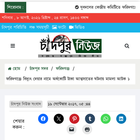
শিরোনাম:
যুবদলের কেন্দ্রীয় কমিটিতে ফরিদগঞ্জের তা
শনিবার , ৮ আগস্ট, ২০২৬ খ্রিষ্টাব্দ , ২৪ শ্রাবণ, ১৪৩৩ বঙ্গাব্দ
চাঁদপুর পরিচিতি
লঞ্চ সময়সূচী
ফটো
ভিডিও
হোম
/
চাঁদপুর সদর
/
ফরিদগঞ্জ
/
ফরিদগঞ্জে বিদ্যুৎ দেয়ার নামে অর্ধকোটি টাকা আত্মসাতের ঘটনায় মামলা আটক ১
চাঁদপুর নিউজ সংবাদ
১৯ সেপ্টেম্বার ২০১৭, ০৫:৪৪
শেয়ার
করুন: