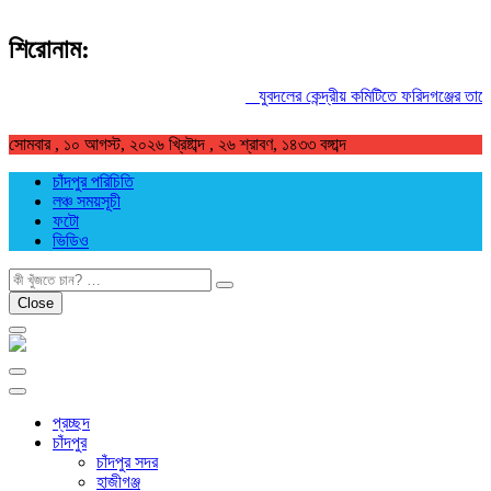
শিরোনাম:
যুবদলের কেন্দ্রীয় কমিটিতে ফরিদগঞ্জের তারেকুর
সোমবার , ১০ আগস্ট, ২০২৬ খ্রিষ্টাব্দ , ২৬ শ্রাবণ, ১৪৩৩ বঙ্গাব্দ
চাঁদপুর পরিচিতি
লঞ্চ সময়সূচী
ফটো
ভিডিও
খুজুন
Close
প্রচ্ছদ
চাঁদপুর
চাঁদপুর সদর
হাজীগঞ্জ