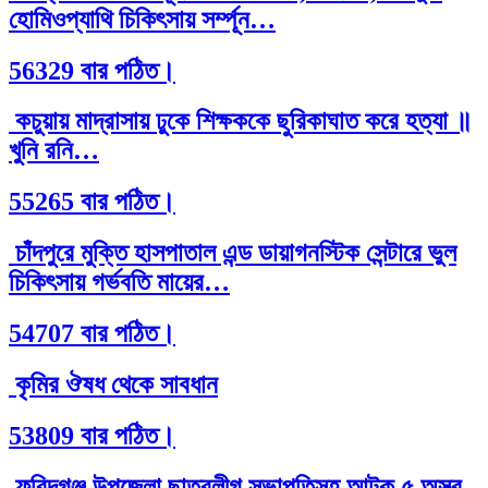
হোমিওপ্যাথি চিকিৎসায় সর্ম্পূন…
56329 বার পঠিত।
কচুয়ায় মাদ্রাসায় ঢুকে শিক্ষককে ছুরিকাঘাত করে হত্যা ॥
খুনি রনি…
55265 বার পঠিত।
চাঁদপুরে মুক্তি হাসপাতাল এন্ড ডায়াগনস্টিক সেন্টারে ভুল
চিকিৎসায় গর্ভবতি মায়ের…
54707 বার পঠিত।
কৃমির ঔষধ থেকে সাবধান
53809 বার পঠিত।
ফরিদগঞ্জ উপজেলা ছাত্রলীগ সভাপতিসহ আটক ৫ অস্ত্র