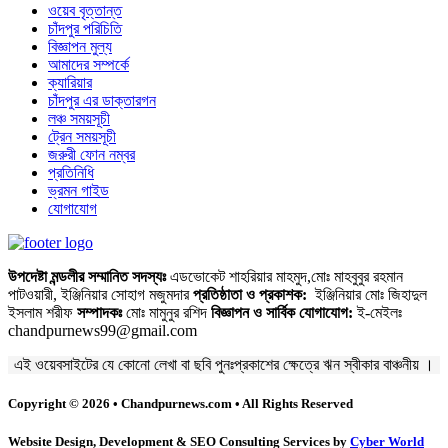
ওয়েব বৃত্তান্ত
চাঁদপুর পরিচিতি
বিজ্ঞাপন মুল্য
আমাদের সম্পর্কে
ক্যারিয়ার
চাঁদপুর এর ডাক্তারগন
লঞ্চ সময়সূচী
ট্রেন সময়সূচী
জরুরী ফোন নম্বর
প্রতিনিধি
ভ্রমন গাইড
যোগাযোগ
উপদেষ্টা মন্ডলীর সম্মানিত সদস্যঃ
এডভোকেট শাহরিয়ার মাহমুদ,মোঃ মাহবুবুর রহমান
পাটওয়ারী, ইঞ্জিনিয়ার সোহাগ মজুমদার
প্রতিষ্ঠাতা ও প্রকাশক:
ইঞ্জিনিয়ার মোঃ জিহাদুল
ইসলাম শরীফ
সম্পাদকঃ
মোঃ মামুনুর রশিদ
বিজ্ঞাপন ও সার্বিক যোগাযোগ:
ই-মেইলঃ
chandpurnews99@gmail.com
এই ওয়েবসাইটের যে কোনো লেখা বা ছবি পুনঃপ্রকাশের ক্ষেত্রে ঋন স্বীকার বাঞ্চনীয় ।
Copyright © 2026 • Chandpurnews.com • All Rights Reserved
Website Design, Development & SEO Consulting Services by
Cyber World