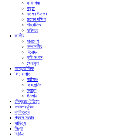
ফরিদগঞ্জ
কচুয়া
মতলব উত্তর
মতলব দক্ষিণ
শাহরাস্তি
হাইমচর
জাতীয়
সারাদেশ
সম্পাদকীয়
বিনোদন
কৃষি সংবাদ
খেলাধুলা
আন্তর্জাতিক
ফিচার পাতা
নারীমঞ্চ
ফ্রিলেন্সিং
স্বাস্থ্য
ইসলাম
চাঁদপুরের ঐতিহ্য
তথ্যপ্রযুক্তি
ব্যক্তিত্ব
প্রবাস সংবাদ
সাহিত্য
লিঙ্ক
ভিডিও