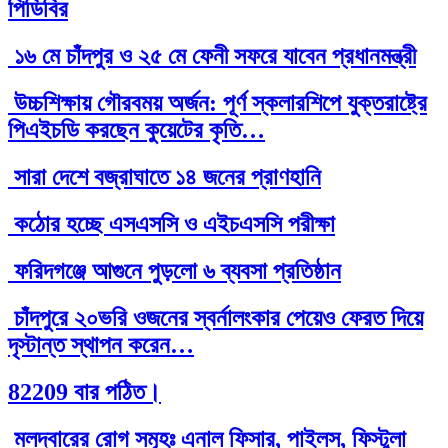
পিডিবির
১৬ মে চাঁদপুর ও ২৫ মে ফেনী সফরে যাবেন প্রধানমন্ত্রী
উচ্চশিক্ষায় গৌরবময় অর্জন: পূর্ণ স্কলারশিপে যুক্তরাষ্ট্রে
পিএইচডি করছেন কুয়েটের কৃতি…
সারা দেশে বজ্রাঘাতে ১৪ জনের প্রাণহানি
কঠোর হচ্ছে এসএসসি ও এইচএসসি পরীক্ষা
ফরিদগঞ্জে আগুনে পুড়লো ৬ ব্যবসা প্রতিষ্ঠান
চাঁদপুরে ২০ভরি ওজনের স্বর্নালংকার পেয়েও ফেরত দিয়ে
দৃস্টান্ত স্থাপন করেন…
82209 বার পঠিত।
মলদ্বারের রোগ সমূহঃ এনাল ফিসার, পাইলস, ফিস্টুলা