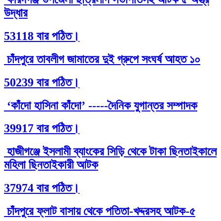
উদ্ধার
53118 বার পঠিত।
চাঁদপুরে তাবলীগ জামাতের দুই গ্রুপে সংঘর্ষ আহত ১০
50239 বার পঠিত।
‘কাঁদো হাসিনা কাঁদো’ -----দৈনিক যুগান্তর সম্পাদক
39917 বার পঠিত।
হাজীগঞ্জে ইসলামী ব্যাংকের সিড়ি থেকে টাকা ছিনতাইকালে
মহিলা ছিনতাইকারী আটক
37974 বার পঠিত।
চাঁদপুরে ফ্লাট বাসায় থেকে পতিতা-খদ্দরসহ আটক-৫