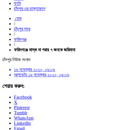
ফটো
চাঁদপুর এর ডাক্তারগন
হোম
/
চাঁদপুর সদর
/
ফরিদগঞ্জ
/
ফরিদগঞ্জে মাস্ক না পরায় ৭ জনকে জরিমানা
চাঁদপুর নিউজ সংবাদ
১৬ নভেম্বার ২০২০, ০৬:০৯
আপডেটঃ
১৬ নভেম্বার ২০২০, ০৬:০৯
শেয়ার করুন:
Facebook
X
Pinterest
Tumblr
WhatsApp
LinkedIn
Email