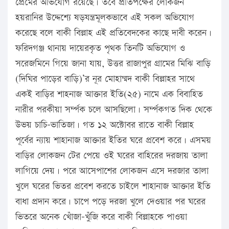
প্রেমের অভিযোগ রয়েছে। তবে প্রতিপক্ষের লোকজন
হয়রানির উদ্দেশ্যে ষড়যন্ত্রমূলকভাবে এই সকল অভিযোগ
করেছে বলে বাকী বিল্লাহ এই প্রতিবেদকের কাছে দাবী করেন।
ফরিদগঞ্জ থানায় দায়েরকৃত পৃথক তিনটি অভিযোগ ও
সরেজমিনে গিয়ে জানা যায়, উত্তর রাজাপুর গ্রামের মিঝি বাড়ি
(দিঘির পাড়ের বাড়ি)’র নূর মোহাম্মদ বাকী বিল্লাহর সাথে
একই বাড়ির শাহনাজ আক্তার ইতি(২৫) নামে এক বিবাহিত
নারীর পরকীয়া সর্ম্পক চলে আসছিলো। সর্ম্পকগত দিক থেকে
উভয় চাচি-ভাতিজা। গত ১২ অক্টোবর রাতে বাকী বিল্লাহ
পূর্বের ন্যায় শাহানাজ আক্তার ইতির ঘরে প্রবেশ করে। এসময়
বাড়ির লোকজন টের পেয়ে ওই ঘরের বাহিরের দরজায় তালা
লাগিয়ে দেয়। পরে আসেপাশের লোকজন এসে দরজার তালা
খুলে ঘরের ভিতর প্রবেশ করতে চাইলে শাহানাজ আক্তার ইতি
বাধা প্রদান করে। চাপে পড়ে দরজা খুলে দেওয়ার পর ঘরের
ভিতরে অনেক খোঁজা-খুঁজি করে বাকী বিল্লাহকে পাওয়া