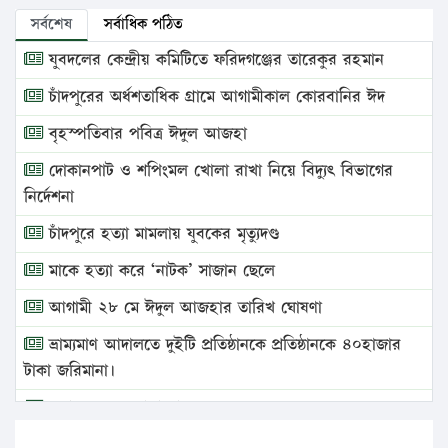
সর্বশেষ
সর্বাধিক পঠিত
যুবদলের কেন্দ্রীয় কমিটিতে ফরিদগঞ্জের তারেকুর রহমান
চাঁদপুরের অর্ধশতাধিক গ্রামে আগামীকাল কোরবানির ঈদ
বৃহস্পতিবার পবিত্র ঈদুল আজহা
দোকানপাট ও শপিংমল খোলা রাখা নিয়ে বিদ্যুৎ বিভাগের
নির্দেশনা
চাঁদপুরে হত্যা মামলায় যুবকের মৃত্যুদণ্ড
মাকে হত্যা করে ‘নাটক’ সাজান ছেলে
আগামী ২৮ মে ঈদুল আজহার তারিখ ঘোষণা
ভ্রাম্যমাণ আদালতে দুইটি প্রতিষ্ঠানকে প্রতিষ্ঠানকে ৪০হাজার
টাকা জরিমানা।
এবার লঞ্চের ভাড়া বাড়ল
১৭ থেকে ২১ শতাংশ বিদ্যুতের দাম বাড়ানোর প্রস্তাব পিডিবির