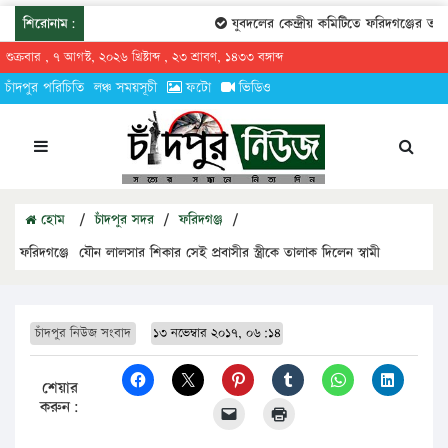
শিরোনাম:
যুবদলের কেন্দ্রীয় কমিটিতে ফরিদগঞ্জের তারেকু
শুক্রবার , ৭ আগস্ট, ২০২৬ খ্রিষ্টাব্দ , ২৩ শ্রাবণ, ১৪৩৩ বঙ্গাব্দ
চাঁদপুর পরিচিতি
লঞ্চ সময়সূচী
ফটো
ভিডিও
হোম
/
চাঁদপুর সদর
/
ফরিদগঞ্জ
/
ফরিদগঞ্জে যৌন লালসার শিকার সেই প্রবাসীর স্ত্রীকে তালাক দিলেন স্বামী
চাঁদপুর নিউজ সংবাদ
১৩ নভেম্বার ২০১৭, ০৬:১৪
শেয়ার
করুন: