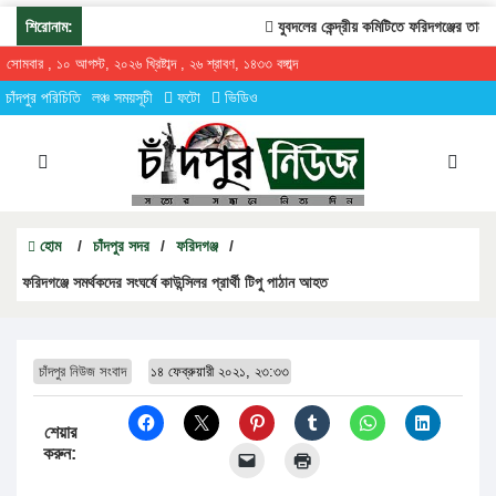
শিরোনাম:
যুবদলের কেন্দ্রীয় কমিটিতে ফরিদগঞ্জের তারেকুর
সোমবার , ১০ আগস্ট, ২০২৬ খ্রিষ্টাব্দ , ২৬ শ্রাবণ, ১৪৩৩ বঙ্গাব্দ
চাঁদপুর পরিচিতি
লঞ্চ সময়সূচী
ফটো
ভিডিও
হোম
/
চাঁদপুর সদর
/
ফরিদগঞ্জ
/
ফরিদগঞ্জে সমর্থকদের সংঘর্ষে কাউন্সিলর প্রার্থী টিপু পাঠান আহত
চাঁদপুর নিউজ সংবাদ
১৪ ফেব্রুয়ারী ২০২১, ২৩:৩৩
শেয়ার
করুন: