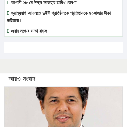
আগামী ২৮ মে ঈদুল আজহার তারিখ ঘোষণা
ভ্রাম্যমাণ আদালতে দুইটি প্রতিষ্ঠানকে প্রতিষ্ঠানকে ৪০হাজার টাকা
জরিমানা।
এবার লঞ্চের ভাড়া বাড়ল
১৭ থেকে ২১ শতাংশ বিদ্যুতের দাম বাড়ানোর প্রস্তাব পিডিবির
১৬ মে চাঁদপুর ও ২৫ মে ফেনী সফরে যাবেন প্রধানমন্ত্রী
উচ্চশিক্ষায় গৌরবময় অর্জন: পূর্ণ স্কলারশিপে যুক্তরাষ্ট্রে পিএইচডি
করছেন কুয়েটের কৃতি…
আরও সংবাদ
সারা দেশে বজ্রাঘাতে ১৪ জনের প্রাণহানি
কঠোর হচ্ছে এসএসসি ও এইচএসসি পরীক্ষা
ফরিদগঞ্জে আগুনে পুড়লো ৬ ব্যবসা প্রতিষ্ঠান