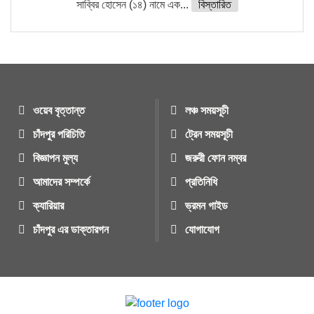
সাব্বির হোসেন (১৪) নামে এক...
বিস্তারিত
ওয়েব বৃত্তান্ত
লঞ্চ সময়সূচী
চাঁদপুর পরিচিতি
ট্রেন সময়সূচী
বিজ্ঞাপন মুল্য
জরুরী ফোন নম্বর
আমাদের সম্পর্কে
প্রতিনিধি
ক্যারিয়ার
ভ্রমন গাইড
চাঁদপুর এর ডাক্তারগন
যোগাযোগ