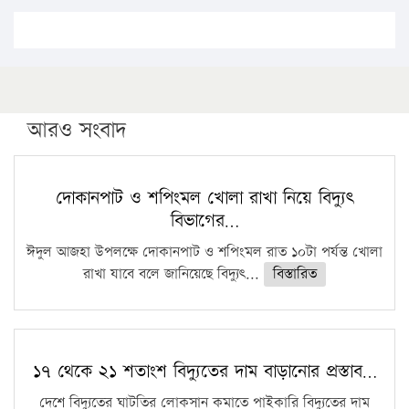
এবার লঞ্চের ভাড়া বাড়ল
১৭ থেকে ২১ শতাংশ বিদ্যুতের দাম বাড়ানোর প্রস্তাব পিডিবির
১৬ মে চাঁদপুর ও ২৫ মে ফেনী সফরে যাবেন প্রধানমন্ত্রী
উচ্চশিক্ষায় গৌরবময় অর্জন: পূর্ণ স্কলারশিপে যুক্তরাষ্ট্রে
পিএইচডি করছেন কুয়েটের কৃতি…
আরও সংবাদ
সারা দেশে বজ্রাঘাতে ১৪ জনের প্রাণহানি
কঠোর হচ্ছে এসএসসি ও এইচএসসি পরীক্ষা
দোকানপাট ও শপিংমল খোলা রাখা নিয়ে বিদ্যুৎ
বিভাগের…
ফরিদগঞ্জে আগুনে পুড়লো ৬ ব্যবসা প্রতিষ্ঠান
ঈদুল আজহা উপলক্ষে দোকানপাট ও শপিংমল রাত ১০টা পর্যন্ত খোলা
রাখা যাবে বলে জানিয়েছে বিদ্যুৎ...
বিস্তারিত
১৭ থেকে ২১ শতাংশ বিদ্যুতের দাম বাড়ানোর প্রস্তাব…
দেশে বিদ্যুতের ঘাটতির লোকসান কমাতে পাইকারি বিদ্যুতের দাম