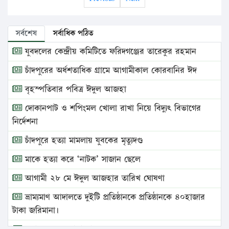
সর্বশেষ
সর্বাধিক পঠিত
যুবদলের কেন্দ্রীয় কমিটিতে ফরিদগঞ্জের তারেকুর রহমান
চাঁদপুরের অর্ধশতাধিক গ্রামে আগামীকাল কোরবানির ঈদ
বৃহস্পতিবার পবিত্র ঈদুল আজহা
দোকানপাট ও শপিংমল খোলা রাখা নিয়ে বিদ্যুৎ বিভাগের
নির্দেশনা
চাঁদপুরে হত্যা মামলায় যুবকের মৃত্যুদণ্ড
মাকে হত্যা করে ‘নাটক’ সাজান ছেলে
আগামী ২৮ মে ঈদুল আজহার তারিখ ঘোষণা
ভ্রাম্যমাণ আদালতে দুইটি প্রতিষ্ঠানকে প্রতিষ্ঠানকে ৪০হাজার
টাকা জরিমানা।