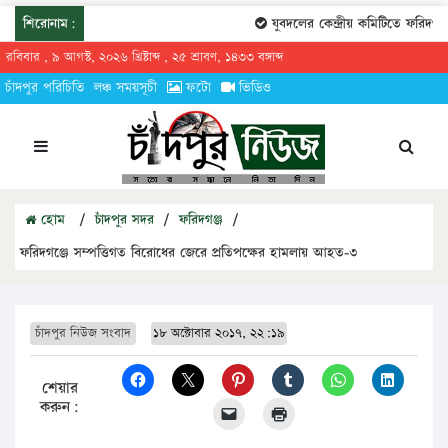
শিরোনাম:
যুবদলের কেন্দ্রীয় কমিটিতে ফরিদগঞ্জ
রবিবার , ৯ আগস্ট, ২০২৬ খ্রিষ্টাব্দ , ২৫ শ্রাবণ, ১৪৩৩ বঙ্গাব্দ
চাঁদপুর পরিচিতি
লঞ্চ সময়সূচী
ফটো
ভিডিও
হোম
/
চাঁদপুর সদর
/
ফরিদগঞ্জ
/
ফরিদগঞ্জে সম্পত্তিগত বিরোধের জেরে প্রতিপক্ষের হামলায় আহত-৩
চাঁদপুর নিউজ সংবাদ
১৮ অক্টোবার ২০১৭, ২২:১৯
শেয়ার
করুন: