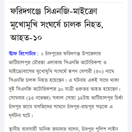
ফরিদগঞ্জে সিএনজি-মাইক্রো
মুখোমুখি সংঘর্ষে চালক নিহত,
আহত-১০
স্টাফ রিপোর্টার:
॥ চাঁদপুরের ফরিদগঞ্জ উপজেলার
ভাটিয়ালপুর চৌরস্তা এলাকায় সিএনজি অটোরিকশা ও
মাইক্রোবাসের মুখোমুখি সংঘর্ষে স্বপন বেপারী (৫০) নামে
সিএনজি চালক নিহত হয়েছেন। এ ঘটনায় একই সাথে থাকা
দুই সিএনজি অটোরিকশার ১০ যাত্রী গুরুতর আহত হয়েছেন।
সোমবার (১৩ নভেম্বর) সকাল সোয়া ১২টায় ভাটিয়ালপুর চির্কা
চাঁদপুর জামে মসজিদের সামনে চাঁদপুর-রায়পুর সড়কে এ
দূর্ঘটনা ঘটে।
স্থানীয় ব্যবসায়ী মানিক জমাদার বলেন, চাঁদপুর পুলিশ লাইন