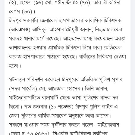
(২), হিমেল (১৬) মো. শহীদ উল্যাহ (৭০), তার স্ত্রী অহিদা
বেগম (৬০)।
চাঁদপুর সরকারি জেনারেল হাসপাতালের আবাসিক চিকিৎসক
(আরএমও) আসিবুুল আহসান চৌধুরী জানান, নিহত চালকের
মরদেহ থানার মর্গে রয়েছে। আহতদের মধ্যে কয়েকজন অবস্থা
আশঙ্কাজনক হওয়ায় প্রাথমিক চিকিৎসা দিয়ে ঢাকা মেডিকেল
কলেজ হাসপাতালে পাঠানো হয়েছে। বাকীদের চিকিৎসা দেওয়া
হচ্ছে।
ঘটনাস্থল পরিদর্শন করেছেন চাঁদপুরের অতিরিক্ত পুলিশ সুপার
(সদর সার্কেল) মো. আফজাল হোসেন। তিনি জানান,
মাইক্রোবাসটিতে রাঙ্গামাটি থেকে আসা পুলিশের বাদক দল
ছিলো। গত শুক্রবার (১০ নভেম্বর) চাঁদপুর পুলিশ লাইন এ
জেলা পুলিশের বার্ষিক সমাবেশ অনুষ্ঠানে তারা আসেন।
সকালে যাওয়ার সময় দূর্ঘটনার কবলে পড়েন। মাইক্রোবাস
(ঢাকা-চ-৫৩-৫৪৬০), সিএনজি অটোরিকশা লক্ষীপুর