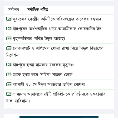
সর্বশেষ
সর্বাধিক পঠিত
যুবদলের কেন্দ্রীয় কমিটিতে ফরিদগঞ্জের তারেকুর রহমান
চাঁদপুরের অর্ধশতাধিক গ্রামে আগামীকাল কোরবানির ঈদ
বৃহস্পতিবার পবিত্র ঈদুল আজহা
দোকানপাট ও শপিংমল খোলা রাখা নিয়ে বিদ্যুৎ বিভাগের
নির্দেশনা
চাঁদপুরে হত্যা মামলায় যুবকের মৃত্যুদণ্ড
মাকে হত্যা করে ‘নাটক’ সাজান ছেলে
আগামী ২৮ মে ঈদুল আজহার তারিখ ঘোষণা
ভ্রাম্যমাণ আদালতে দুইটি প্রতিষ্ঠানকে প্রতিষ্ঠানকে ৪০হাজার
টাকা জরিমানা।
এবার লঞ্চের ভাড়া বাড়ল