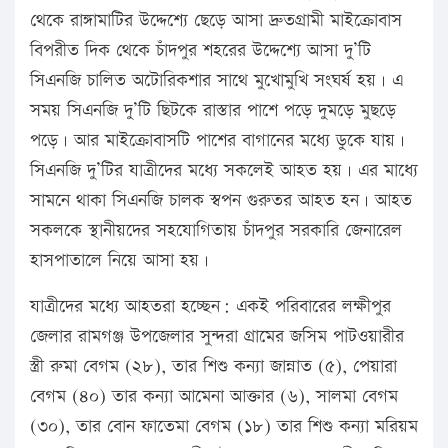
থেকে রাঙ্গামাটির উদ্দেশ্যে ছেড়ে আসা দ্রুতগ্রামী মাইক্রোবাস
বিপরীত দিক থেকে চাঁদপুর শহরের উদ্দেশ্যে আসা দু’টি
সিএনজি চালিত অটোরিকশার সাথে মুখোমুখি সংঘর্ষ হয়। এ
সময় সিএনজি দু’টি ছিটকে রাস্তার পাশে পড়ে দুমড়ে মুছড়ে
পড়ে। আর মাইক্রোবাসটি পাশের বাগানের মধ্যে ডুকে যায়।
সিএনজি দু’টির যাত্রীদের মধ্যে সকলেই আহত হয়। এর মাধ্যে
সামনে থাকা সিএনজি চালক স্বপন গুরুতর আহত হন। আহত
সকলকে স্থানীয়দের সহযোগিতায় চাঁদপুর সরকারি জেনারেল
হাসপাতালে নিয়ে আসা হয়।
যাত্রীদের মধ্যে আহতরা হচ্ছেন: একই পরিবারের লক্ষীপুর
জেলার রামগঞ্জ উপজেলার সুন্দরা গ্রামের জসিম পাটওয়ারীর
স্ত্রী রুমা বেগম (২৮), তার শিশু কন্যা জান্নাত (৫), পেয়ারা
বেগম (৪০) তার কন্যা আমেনা আক্তার (৬), সালমা বেগম
(৩০), তার বোন ফাতেমা বেগম (১৮) তার শিশু কন্যা মরিয়ম