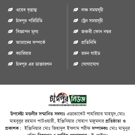
ওয়েব বৃত্তান্ত
লঞ্চ সময়সূচী
চাঁদপুর পরিচিতি
ট্রেন সময়সূচী
বিজ্ঞাপন মুল্য
জরুরী ফোন নম্বর
আমাদের সম্পর্কে
প্রতিনিধি
ক্যারিয়ার
ভ্রমন গাইড
চাঁদপুর এর ডাক্তারগন
যোগাযোগ
উপদেষ্টা মন্ডলীর সম্মানিত সদস্যঃ
এডভোকেট শাহরিয়ার মাহমুদ,মোঃ
মাহবুবুর রহমান পাটওয়ারী, ইঞ্জিনিয়ার সোহাগ মজুমদার
প্রতিষ্ঠাতা ও
প্রকাশক:
ইঞ্জিনিয়ার মোঃ জিহাদুল ইসলাম শরীফ
সম্পাদকঃ
মোঃ মামুনুর