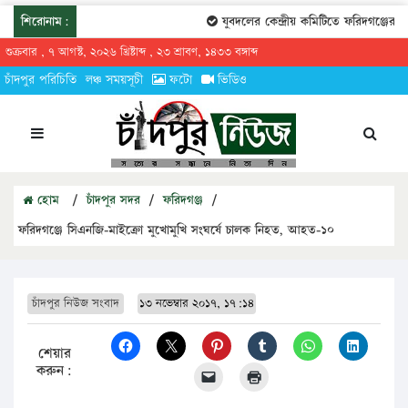
শিরোনাম:
যুবদলের কেন্দ্রীয় কমিটিতে ফরিদগঞ্জের তারে
শুক্রবার , ৭ আগস্ট, ২০২৬ খ্রিষ্টাব্দ , ২৩ শ্রাবণ, ১৪৩৩ বঙ্গাব্দ
চাঁদপুর পরিচিতি
লঞ্চ সময়সূচী
ফটো
ভিডিও
হোম
/
চাঁদপুর সদর
/
ফরিদগঞ্জ
/
ফরিদগঞ্জে সিএনজি-মাইক্রো মুখোমুখি সংঘর্ষে চালক নিহত, আহত-১০
চাঁদপুর নিউজ সংবাদ
১৩ নভেম্বার ২০১৭, ১৭:১৪
শেয়ার
করুন: