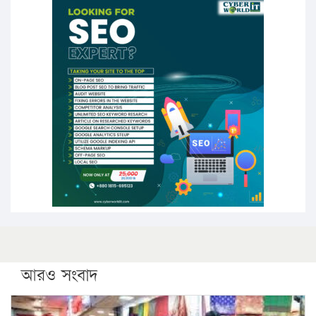
১৭ থেকে ২১ শতাংশ বিদ্যুতের দাম বাড়ানোর প্রস্তাব পিডিবির
১৬ মে চাঁদপুর ও ২৫ মে ফেনী সফরে যাবেন প্রধানমন্ত্রী
উচ্চশিক্ষায় গৌরবময় অর্জন: পূর্ণ স্কলারশিপে যুক্তরাষ্ট্রে
পিএইচডি করছেন কুয়েটের কৃতি…
সারা দেশে বজ্রাঘাতে ১৪ জনের প্রাণহানি
কঠোর হচ্ছে এসএসসি ও এইচএসসি পরীক্ষা
ফরিদগঞ্জে আগুনে পুড়লো ৬ ব্যবসা প্রতিষ্ঠান
আরও সংবাদ