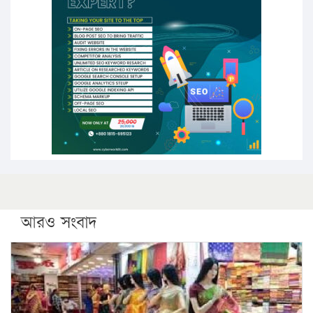
উচ্চশিক্ষায় গৌরবময় অর্জন: পূর্ণ স্কলারশিপে যুক্তরাষ্ট্রে
পিএইচডি করছেন কুয়েটের কৃতি…
সারা দেশে বজ্রাঘাতে ১৪ জনের প্রাণহানি
কঠোর হচ্ছে এসএসসি ও এইচএসসি পরীক্ষা
ফরিদগঞ্জে আগুনে পুড়লো ৬ ব্যবসা প্রতিষ্ঠান
আরও সংবাদ