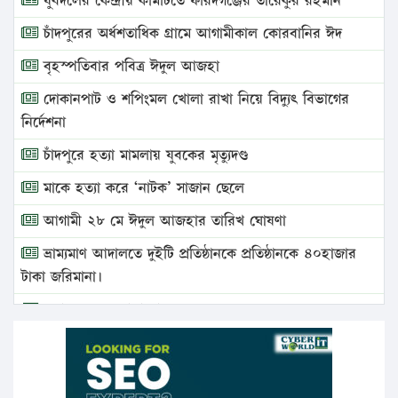
যুবদলের কেন্দ্রীয় কমিটিতে ফরিদগঞ্জের তারেকুর রহমান
চাঁদপুরের অর্ধশতাধিক গ্রামে আগামীকাল কোরবানির ঈদ
বৃহস্পতিবার পবিত্র ঈদুল আজহা
দোকানপাট ও শপিংমল খোলা রাখা নিয়ে বিদ্যুৎ বিভাগের
নির্দেশনা
চাঁদপুরে হত্যা মামলায় যুবকের মৃত্যুদণ্ড
মাকে হত্যা করে ‘নাটক’ সাজান ছেলে
আগামী ২৮ মে ঈদুল আজহার তারিখ ঘোষণা
ভ্রাম্যমাণ আদালতে দুইটি প্রতিষ্ঠানকে প্রতিষ্ঠানকে ৪০হাজার
টাকা জরিমানা।
এবার লঞ্চের ভাড়া বাড়ল
১৭ থেকে ২১ শতাংশ বিদ্যুতের দাম বাড়ানোর প্রস্তাব পিডিবির
১৬ মে চাঁদপুর ও ২৫ মে ফেনী সফরে যাবেন প্রধানমন্ত্রী