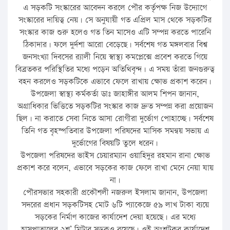
এ সড়কটি সংস্কারের আবেদন করলে পৌর কর্তৃপক্ষ নিজ উদ্যোগে
সংস্কারের দায়িত্ব নেয়। সে অনুযায়ী গত এপ্রিল মাস থেকে সড়কটির
সংস্কার কাজ শুরু হলেও গত তিন মাসেও এটি সম্পন্ন করতে পারেনি
ঠিকাদার। ফলে দুর্দশা আরো বেড়েছে। সর্বশেষ গত মঙ্গলবার বিশ্ব
জনসংখ্যা দিবসের র‌্যালী নিয়ে স্বাস্থ্য কমপ্লেক্সে প্রবেশ করতে গিয়ে
বিব্রতকর পরিস্থিতির মধ্যে পড়েন অতিথিবৃন্দ। এ সময় তাঁরা জনগুরুত্ব
বহন করলেও সড়কটিকে এভাবে ফেলে রাখায় ক্ষোভ প্রকাশ করেন।
উপজেলা স্বাস্থ্য কর্মকর্তা ডাঃ জাহাঙ্গীর আলম শিপন জানান,
অগ্রাধিকার ভিত্তিতে সড়কটির সংস্কার কাজ দ্রুত সম্পন্ন করা প্রয়োজন
ছিল। না করাতে সেবা নিতে আসা রোগীরা দুর্ভোগ পোহাচ্ছে। সর্বশেষ
তিনি গত বৃহস্পতিবার উপজেলা পরিষদের মাসিক সমন্বয় সভায় এ
দুর্ভোগের বিষয়টি তুলে ধরেন।
উপজেলা পরিষদের ভাইস চেয়ারম্যান ওয়াহিদুর রহমান রানা ক্ষোভ
প্রকাশ করে বলেন, এভাবে সড়কের কাজ ফেলে রাখা মেনে নেয়া যায়
না।
পৌরসভার সহকারী প্রকৌশলী নজরুল ইসলাম জানান, উপজেলা
সদরের প্রধান সড়কটিসহ মোট ৬টি প্যাকেজে ৫৯ লাখ টাকা ব্যয়ে
সড়কের নির্মাণ কাজের কার্যাদেশ দেয়া হয়েছে। এর মধ্যে
হাসপাতালের ২শ’ মিটার সড়কও রয়েছে। ওই অংশটুকুর কার্যাদেশ