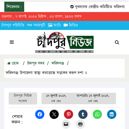
শিরোনাম:
যুবদলের কেন্দ্রীয় কমিটিতে ফরিদগঞ্জের তা
শুক্রবার , ৭ আগস্ট, ২০২৬ খ্রিষ্টাব্দ , ২৩ শ্রাবণ, ১৪৩৩ বঙ্গাব্দ
চাঁদপুর পরিচিতি
লঞ্চ সময়সূচী
ফটো
ভিডিও
হোম
/
চাঁদপুর সদর
/
ফরিদগঞ্জ
/
ফরিদগঞ্জ উপজেলা স্বাস্থ্য কমপ্লেক্সে সড়কের করুণ দশা ॥
চাঁদপুর নিউজ
১৭ জুলাই ২০১৭,
আপডেটঃ
১৭ জুলাই ২০১৭,
সংবাদ
০৫:৩০
০৫:৩২
শেয়ার
করুন: