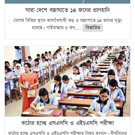
সারা দেশে বজ্রাঘাতে ১৪ জনের প্রাণহানি
দেশের বিভিন্ন স্থানে কালবৈশাখী ঝড় ও বজ্রাপাতে ১৪ জনের মৃত্যু
হয়েছে। গাইবান্ধায় ৫ জন,...
বিস্তারিত
কঠোর হচ্ছে এসএসসি ও এইচএসসি পরীক্ষা
কঠোর হচ্ছে এসএসসি ও এইচএসসি পরীক্ষার নিয়ম কানুনে। দীর্ঘদিনের