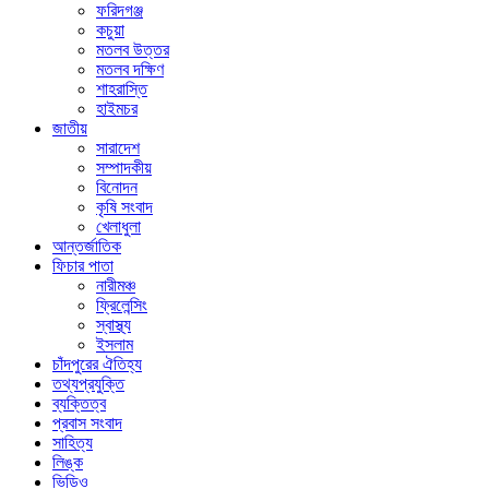
ফরিদগঞ্জ
কচুয়া
মতলব উত্তর
মতলব দক্ষিণ
শাহরাস্তি
হাইমচর
জাতীয়
সারাদেশ
সম্পাদকীয়
বিনোদন
কৃষি সংবাদ
খেলাধুলা
আন্তর্জাতিক
ফিচার পাতা
নারীমঞ্চ
ফ্রিলেন্সিং
স্বাস্থ্য
ইসলাম
চাঁদপুরের ঐতিহ্য
তথ্যপ্রযুক্তি
ব্যক্তিত্ব
প্রবাস সংবাদ
সাহিত্য
লিঙ্ক
ভিডিও