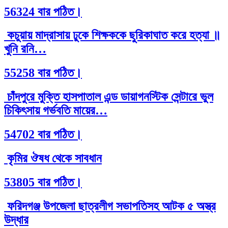
56324 বার পঠিত।
কচুয়ায় মাদ্রাসায় ঢুকে শিক্ষককে ছুরিকাঘাত করে হত্যা ॥
খুনি রনি…
55258 বার পঠিত।
চাঁদপুরে মুক্তি হাসপাতাল এন্ড ডায়াগনস্টিক সেন্টারে ভুল
চিকিৎসায় গর্ভবতি মায়ের…
54702 বার পঠিত।
কৃমির ঔষধ থেকে সাবধান
53805 বার পঠিত।
ফরিদগঞ্জ উপজেলা ছাত্রলীগ সভাপতিসহ আটক ৫ অস্ত্র
উদ্ধার