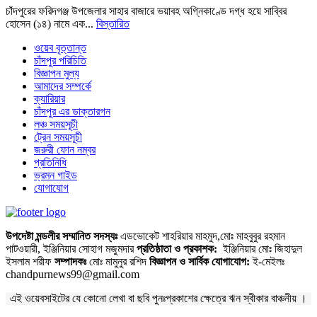
চাঁদপুরের ফরিদগঞ্জ উপজেলার সাহার বাজারে ভয়াবহ অগ্নিকাণ্ডে দগ্ধ হয়ে সাব্বির
হোসেন (১৪) নামে এক...
বিস্তারিত
ওয়েব বৃত্তান্ত
চাঁদপুর পরিচিতি
বিজ্ঞাপন মুল্য
আমাদের সম্পর্কে
ক্যারিয়ার
চাঁদপুর এর ডাক্তারগন
লঞ্চ সময়সূচী
ট্রেন সময়সূচী
জরুরী ফোন নম্বর
প্রতিনিধি
ভ্রমন গাইড
যোগাযোগ
উপদেষ্টা মন্ডলীর সম্মানিত সদস্যঃ
এডভোকেট শাহরিয়ার মাহমুদ,মোঃ মাহবুবুর রহমান
পাটওয়ারী, ইঞ্জিনিয়ার সোহাগ মজুমদার
প্রতিষ্ঠাতা ও প্রকাশক:
ইঞ্জিনিয়ার মোঃ জিহাদুল
ইসলাম শরীফ
সম্পাদকঃ
মোঃ মামুনুর রশিদ
বিজ্ঞাপন ও সার্বিক যোগাযোগ:
ই-মেইলঃ
chandpurnews99@gmail.com
এই ওয়েবসাইটের যে কোনো লেখা বা ছবি পুনঃপ্রকাশের ক্ষেত্রে ঋন স্বীকার বাঞ্চনীয় ।