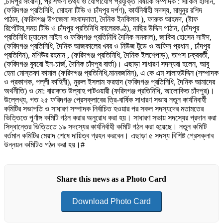
,চাঁদপুর সংবাদ), প্রশিক্ষণ তথ্য ও যোগাযোগ প্রযুক্তি বিষয়ক সম্পাদক : সাকিল হাসান,
(ফরিদগঞ্জ প্রতিনিধি, মোহনা টিভি ও চাঁদপুর দর্পণ), কার্যনির্বাহী সদস্য, মামুনুর রশিদ
পাঠান, (ফরিদগঞ্জ উপজেলা সংবাদদাতা, দৈনিক ইনকিলাব ), ফারুক আহমদ, (ষ্টাফ
রির্পোটার,সময় টিভি ও চাঁদপুর প্রতিনিধি কালেরকণ্ঠ), নাছির উদ্দিন পাঠান, (চাঁদপুর
প্রতিনিধি চ্যানেল নাইন ও ফরিদগঞ্জ প্রতিনিধি দৈনিক সমকাল), জাকির হোসেন সাঈদ,
(ফরিদগঞ্জ প্রতিনিধি, দৈনিক আজকালের খবর ও নিউজ টুডে ও অফিস প্রধান , চাঁদপুর
প্রতিদিন), মশিউর রহমান , (ফরিদগঞ্জ প্রতিনিধি, দৈনিক ইলশেপাড়), তাপস চক্রবর্তী,
(ফরিদগঞ্জ ব্যুরো ইন-চার্জ, দৈনিক চাঁদপুর বার্তা)। এছাড়া সাধারণ সদস্যরা হলেন, আবু
হেনা মোস্তফা কামাল (ফরিদগঞ্জ প্রতিনিধি,মানবজমিন), এ কে এম সালাহউদ্দিন (সম্পাদক
ও প্রকাশক, পল্লী কাহিনী), নুরুল ইসলাম ফরহাদ (ফরিদগঞ্জ প্রতিনিধি, দৈনিক আমাদের
অর্থনীতি) ও মো: বারাকাত উল্যাহ পাটওয়ারী (ফরিদগঞ্জ প্রতিনিধি, আলোকিত চাঁদপুর)।
উল্লেখ্য, গত ২৫ ফরিদগঞ্জ প্রেসক্লাবের ত্রি-বার্ষিক সাধারণ সভায় নতুন কার্যনিবার্হী
কমিটির সভাপতি ও সাধারণ সম্পাদক নির্বাচিত হওয়ার পর সকল সদস্যদের মতামতের
ভিত্তিতে পূর্ণাঙ্গ কমিটি গঠন করার অনুরোধ করা হয়। সাধারণ সভায় সদস্যের প্রদান করা
সিদ্ধান্তের ভিত্তিতে ১৯ সদস্যের কার্যনির্বাহী কমিটি গঠন করা হয়েছে। নতুন কমিটি
বর্তমান কমিটির মেয়াদ শেষে দায়িত্ব গ্রহন করবেন। এছাড়া ৫ সদস্য বিশিষ্ট প্রেসক্লাব
উন্নয়ন কমিটিও গঠন করা হয়।#
Share this news as a Photo Card
Download Photo Card