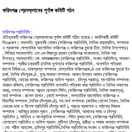
ফরিদগঞ্জ প্রেসক্লাবের পূর্ণাঙ্গ কমিটি গঠন
ফরিদগঞ্জ প্রতিনিধি :
ঐতিহ্যবাহী ফরিদগঞ্জ প্রেসক্লাবের পূর্নাঙ্গ কমিটি গঠিত হয়েছে। কার্যনিবার্হী কমিটি
নি¤œরূপ। সভাপতি: নুরুন্নবী নোমান (ফরিদগঞ্জ প্রতিনিধি, দৈনিক যায়যায়দিন, সম্পাদক
ও প্রকাশক ,সাপ্তাহিক আলোকিত ফরিদগঞ্জ ও ফরিদগঞ্জ ব্যুরো চীফ, দৈনিক ইলশেপাড়)
, সিনিয়র সহসভাপতি: এস এম মিজানুর রহমান (ফরিদগঞ্জ সংবাদদাতা, দৈনিক নয়া
দিগন্ত), সহসভাপতি: মো: কামরুজ্জামান (ফরিদগঞ্জ প্রতিনিধি , সংবাদ প্রতিদিন), সাধারণ
সম্পাদক : প্রবীর চক্রবর্তী (দৈনিক যুগান্তর ফরিদগঞ্জ প্রতিনিধি , অনলাইন পত্রিকা
জাগো নিউজ২৪, ভারপ্রাপ্ত সম্পাদক ,সাপ্তাহিক ফরিদগঞ্জকণ্ঠ এবং ফরিদগঞ্জ ব্যুরো ইন
চার্জ, দৈনিক চাঁদপুরকণ্ঠ , যুগ্ম-সাধারণ সম্পাদক: আমান উল্যাহ আমান (ফরিদগঞ্জ
প্রতিনিধি, ভোরের কাগজ, ফরিদগঞ্জ অফিস প্রধান , চাঁদপুর প্রবাহ), সাংগঠনিক সম্পাদক:
নারায়ন রবিদাস, (ফরিদগঞ্জ প্রতিনিধি অনলাইন পত্রিকা খবর প্রতিদিন ও দৈনিক সকালের
খবর), দপ্তর সম্পাদক: আব্দুস ছোবহান লিটন, (ফরিদগঞ্জ প্রতিনিধি, দৈনিক খবরপত্র),
অর্থ সম্পাদক : রাসেল হাসান , (বার্তা সম্পাদক , সাপ্তাহিক আলোকিত ফরিদগঞ্জ ও
বিভাগীয় সম্পাদক ,দৈনিক চাঁদপুরকণ্ঠ), সহ-অর্থ সম্পাদক: (জাকির হোসেন সৈকত, দৈনিক
ভোরের ডাক ও বিশেষ প্রতিনিধি চাঁদপুর বার্তা ), প্রচার প্রকাশনা ও পাঠাগার বিষয়ক
সম্পাদক : আনিছুর রহমান সুজন , (ফরিদগঞ্জ প্রতিনিধি, আমাদের সময় ও চাঁদপুর
প্রতিদিন ), সাহিত্য ও সাংস্কৃতিক সম্পাদক : লিটন কুমার দাস, (ফরিদগঞ্জ প্রতিনিধি,
যোগাযোগ প্রতিদিন ও অফিস প্রধান ,সুদীপ্ত চাঁদপুর), ক্রীড়া ও সমাজ কল্যান সম্পাদক
: মো: শরীফ আহমেদ, (চাঁদপুর প্রতিনিধি,দৈনিক প্রতিদিনের সংবাদ ও ফরিদগঞ্জ প্রতিনিধি