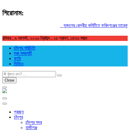
শিরোনাম:
যুবদলের কেন্দ্রীয় কমিটিতে ফরিদগঞ্জের তারেকুর রহ
রবিবার , ৯ আগস্ট, ২০২৬ খ্রিষ্টাব্দ , ২৫ শ্রাবণ, ১৪৩৩ বঙ্গাব্দ
চাঁদপুর পরিচিতি
লঞ্চ সময়সূচী
ফটো
ভিডিও
খুজুন
Close
প্রচ্ছদ
চাঁদপুর
চাঁদপুর সদর
হাজীগঞ্জ