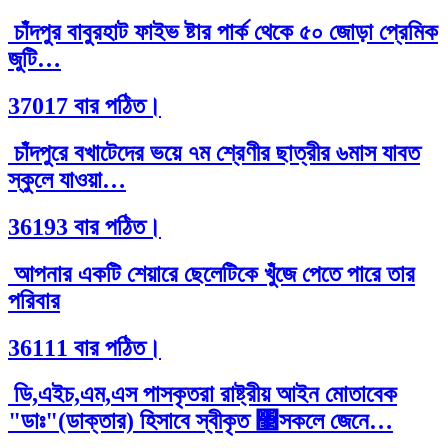
চাঁদপুর বাবুরহাট ফাইভ ষ্টার পার্ক থেকে ৫০ জোড়া প্রেমিক
জুটি…
37017 বার পঠিত।
চাঁদপুরে বখাটেদের ভয়ে ৭ম শ্রেণীর ছাত্রীর ৬মাস যাবত
স্কুলে যাওয়া…
36193 বার পঠিত।
আপনার একটি শেয়ারে ছেলেটিকে খুঁজে পেতে পারে তার
পরিবার
36111 বার পঠিত।
ডি,এইচ,এম,এস পাসকৃতরা রাষ্ট্রীয় আইন মোতাবেক
"ডাঃ"(ডাক্তার) হিসাবে স্বীকৃত ঳সকলে জেনে…