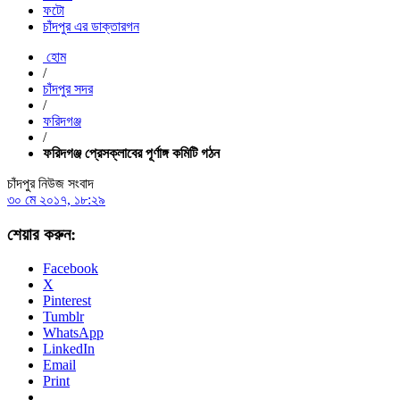
ফটো
চাঁদপুর এর ডাক্তারগন
হোম
/
চাঁদপুর সদর
/
ফরিদগঞ্জ
/
ফরিদগঞ্জ প্রেসক্লাবের পূর্ণাঙ্গ কমিটি গঠন
চাঁদপুর নিউজ সংবাদ
৩০ মে ২০১৭, ১৮:২৯
শেয়ার করুন:
Facebook
X
Pinterest
Tumblr
WhatsApp
LinkedIn
Email
Print