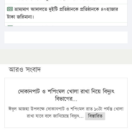
ভ্রাম্যমাণ আদালতে দুইটি প্রতিষ্ঠানকে প্রতিষ্ঠানকে ৪০হাজার
টাকা জরিমানা।
এবার লঞ্চের ভাড়া বাড়ল
১৭ থেকে ২১ শতাংশ বিদ্যুতের দাম বাড়ানোর প্রস্তাব পিডিবির
১৬ মে চাঁদপুর ও ২৫ মে ফেনী সফরে যাবেন প্রধানমন্ত্রী
উচ্চশিক্ষায় গৌরবময় অর্জন: পূর্ণ স্কলারশিপে যুক্তরাষ্ট্রে
পিএইচডি করছেন কুয়েটের কৃতি…
আরও সংবাদ
সারা দেশে বজ্রাঘাতে ১৪ জনের প্রাণহানি
কঠোর হচ্ছে এসএসসি ও এইচএসসি পরীক্ষা
দোকানপাট ও শপিংমল খোলা রাখা নিয়ে বিদ্যুৎ
বিভাগের…
ফরিদগঞ্জে আগুনে পুড়লো ৬ ব্যবসা প্রতিষ্ঠান
ঈদুল আজহা উপলক্ষে দোকানপাট ও শপিংমল রাত ১০টা পর্যন্ত খোলা
রাখা যাবে বলে জানিয়েছে বিদ্যুৎ...
বিস্তারিত