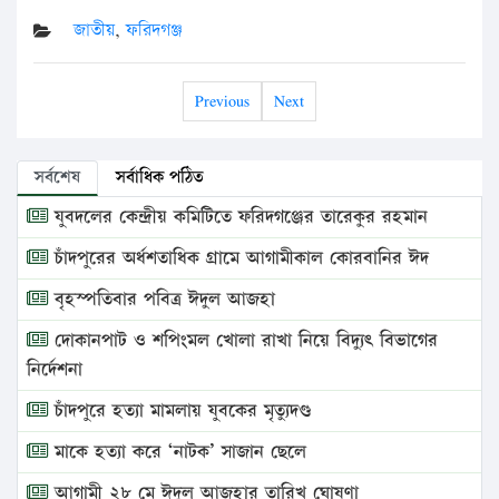
জাতীয়
,
ফরিদগঞ্জ
Previous
Next
সর্বশেষ
সর্বাধিক পঠিত
যুবদলের কেন্দ্রীয় কমিটিতে ফরিদগঞ্জের তারেকুর রহমান
চাঁদপুরের অর্ধশতাধিক গ্রামে আগামীকাল কোরবানির ঈদ
বৃহস্পতিবার পবিত্র ঈদুল আজহা
দোকানপাট ও শপিংমল খোলা রাখা নিয়ে বিদ্যুৎ বিভাগের
নির্দেশনা
চাঁদপুরে হত্যা মামলায় যুবকের মৃত্যুদণ্ড
মাকে হত্যা করে ‘নাটক’ সাজান ছেলে
আগামী ২৮ মে ঈদুল আজহার তারিখ ঘোষণা