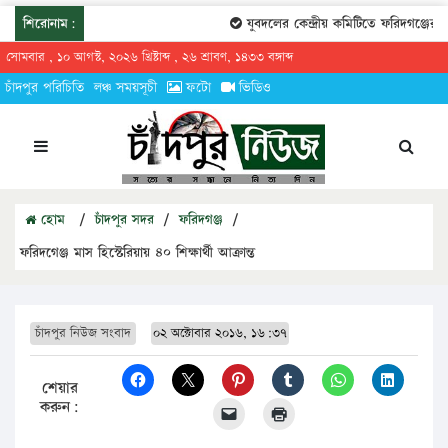
শিরোনাম:
যুবদলের কেন্দ্রীয় কমিটিতে ফরিদগঞ্জের তা
সোমবার , ১০ আগস্ট, ২০২৬ খ্রিষ্টাব্দ , ২৬ শ্রাবণ, ১৪৩৩ বঙ্গাব্দ
চাঁদপুর পরিচিতি
লঞ্চ সময়সূচী
ফটো
ভিডিও
হোম
/
চাঁদপুর সদর
/
ফরিদগঞ্জ
/
ফরিদগেঞ্জ মাস হিস্টেরিয়ায় ৪০ শিক্ষার্থী আক্রান্ত
চাঁদপুর নিউজ সংবাদ
০২ অক্টোবার ২০১৬, ১৬:৩৭
শেয়ার
করুন: