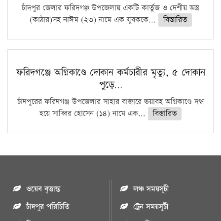
চাঁদপুর জেলার ফরিদগঞ্জ উপজেলায় একটি কার্তুজ ও দেশীয় অস্ত্র
(কাঠার)সহ নাঈম (২৩) নামে এক যুবককে...
বিস্তারিত
ফরিদগঞ্জে অগ্নিকাণ্ডে দোকান কর্মচারীর মৃত্যু, ৫ দোকান
পুড়ে…
চাঁদপুরের ফরিদগঞ্জ উপজেলার সাহার বাজারে ভয়াবহ অগ্নিকাণ্ডে দগ্ধ
হয়ে সাব্বির হোসেন (১৪) নামে এক...
বিস্তারিত
ওয়েব বৃত্তান্ত
লঞ্চ সময়সূচী
চাঁদপুর পরিচিতি
ট্রেন সময়সূচী