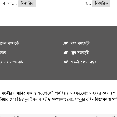
৫ জন,...
বিস্তারিত
ও...
বিস্তারিত
ের সম্পর্কে
লঞ্চ সময়সূচী
রিয়ার
ট্রেন সময়সূচী
পুর এর ডাক্তারগন
জরুরী ফোন নম্বর
া মন্ডলীর সম্মানিত সদস্যঃ
এডভোকেট শাহরিয়ার মাহমুদ,মোঃ মাহবুবুর রহমান পাট
জিনিয়ার মোঃ জিহাদুল ইসলাম শরীফ
সম্পাদকঃ
মোঃ মামুনুর রশিদ
বিজ্ঞাপন ও সা