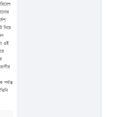
প্রতিষ্ঠান
পরিবেশ
খানোর
্দেশ
ট নিয়ে
িন
লো ওই
করে
ে
 রোগীর
পর্যন্ত
 তিনি