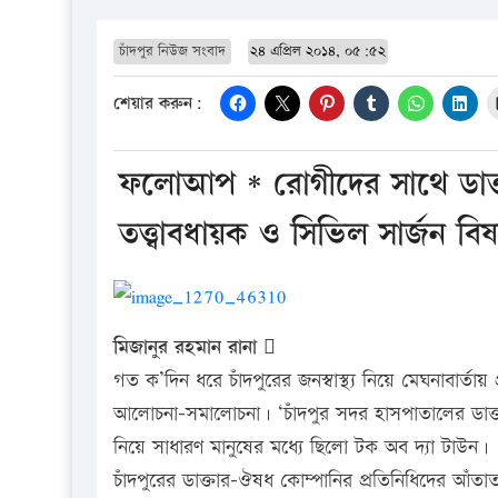
চাঁদপুর নিউজ সংবাদ
২৪ এপ্রিল ২০১৪, ০৫:৫২
শেয়ার করুন:
ফলোআপ * রোগীদের সাথে ডাক্তা
তত্ত্বাবধায়ক ও সিভিল সার্জন ব
মিজানুর রহমান রানা 
গত ক’দিন ধরে চাঁদপুরের জনস্বাস্থ্য নিয়ে মেঘনাবার্ত
আলোচনা-সমালোচনা। ‘চাঁদপুর সদর হাসপাতালের ডাক্
নিয়ে সাধারণ মানুষের মধ্যে ছিলো টক অব দ্যা টাউন।
চাঁদপুরের ডাক্তার-ঔষধ কোম্পানির প্রতিনিধিদের আঁত