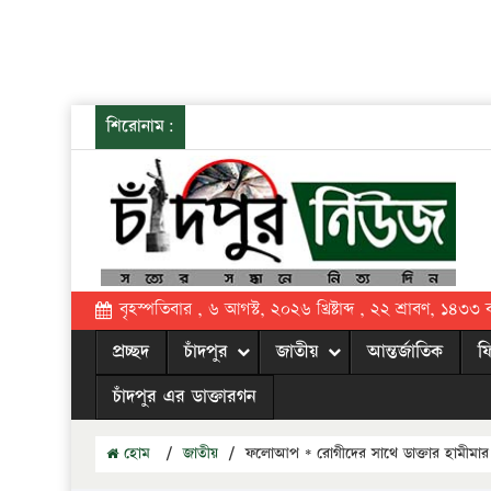
শিরোনাম:
বৃহস্পতিবার , ৬ আগস্ট, ২০২৬ খ্রিষ্টাব্দ , ২২ শ্রাবণ, ১৪৩৩ বঙ্
প্রচ্ছদ
চাঁদপুর
জাতীয়
আন্তর্জাতিক
ফ
চাঁদপুর এর ডাক্তারগন
হোম
/
জাতীয়
/
ফলোআপ * রোগীদের সাথে ডাক্তার হামীমার ঊদ্