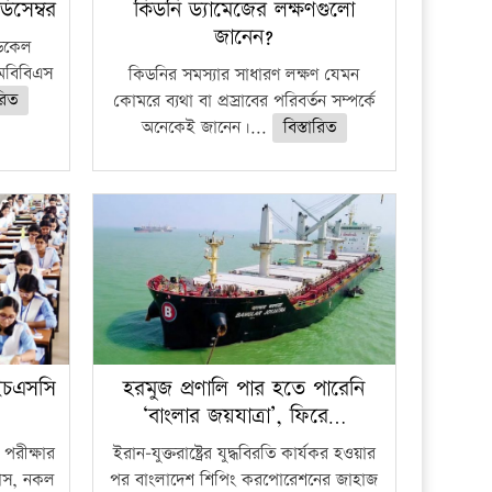
িসেম্বর
কিডনি ড্যামেজের লক্ষণগুলো
জানেন?
ডিকেল
মবিবিএস
কিডনির সমস্যার সাধারণ লক্ষণ যেমন
ারিত
কোমরে ব্যথা বা প্রস্রাবের পরিবর্তন সম্পর্কে
অনেকেই জানেন।...
বিস্তারিত
ইচএসসি
হরমুজ প্রণালি পার হতে পারেনি
‘বাংলার জয়যাত্রা’, ফিরে…
পরীক্ষার
ইরান-যুক্তরাষ্ট্রের যুদ্ধবিরতি কার্যকর হওয়ার
ফাঁস, নকল
পর বাংলাদেশ শিপিং করপোরেশনের জাহাজ