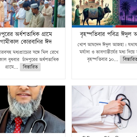
ঁদপুরের অর্ধশতাধিক গ্রামে
বৃহস্পতিবার পবিত্র ঈদুল
গামীকাল কোরবানির ঈদ
খোশ আমদেদ ঈদুল আজহা। যথাযথ
মর্যাদা ও ভাবগাম্ভীর্যের মধ্য দিয়
বসহ মধ্যপ্রাচ্যের সঙ্গে মিল রেখে
বৃহস্পতিবার ১০...
বিস্তারি
াল বুধবার চাঁদপুরের অর্ধশতাধিক
গ্রামে...
বিস্তারিত