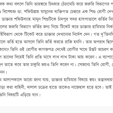
বক কথা বললে তিনি তারস্বরে চিৎকার চেঁচামেচি করে জরুরি বিভাগের 
শেষজ্ঞ ডা. শফিউল্লাহ মামুনের ব্যক্তিগত চেম্বারে এক শিশু রোগী দে
 ডাক্তার শফিউল্যাহ মামুন শিশুটিকে চাঁদপুর সদর হাসপাতালে ভর্তির নির
লের জরুরি বিভাগে ভর্তির জন্য নিয়ে টিকেট করে ডাক্তার হামিমার নিক
র্হিবিভাগ থেকে টিকেট করে ডাক্তার দেখানোর নির্দেশ দেন। গত দু’তিনদ
পাতালে ভর্তি হতে আসলে তিনি ভর্তি করতে রাজি হননি। তার অপরাধ ছি
েন কেনো? তিনি ওই রোগীর কাগজপত্র দেখেই রোগীর সাথে উদ্ভট আচরণ 
ণ তাদের দিয়েই তিনি প্রতি মাসে লাখ লাখ টাকা আয় করেন। এ ব্যাপার
েছেন তাতে করে তার চাকুরি ভয়ও তিনি করেন না। সেজন্যে তিনি রোগী,
 নন।
লাপকালে আরো জানা যায়, ডাক্তার হামিমার বিষয়ে স্বয়ং তত্ত্বাবধায়ক 
ড়া করা বাহিনী, দালাল চক্রের হাতে তাকেও নাজেহাল হতে হবে। তাই
তিনি বিষয়টি এড়িয়ে যান।