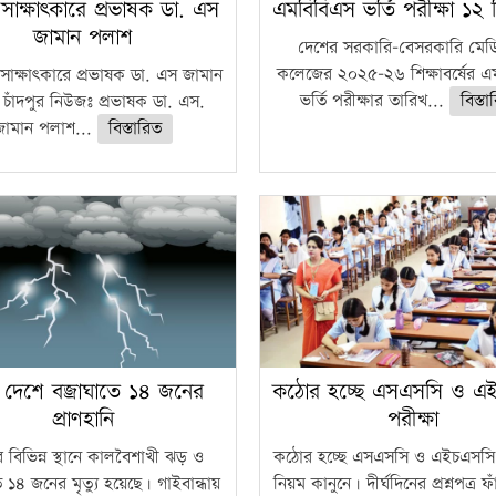
 সাক্ষাৎকারে প্রভাষক ডা. এস
এমবিবিএস ভর্তি পরীক্ষা ১২ ড
জামান পলাশ
দেশের সরকারি-বেসরকারি মে
কলেজের ২০২৫-২৬ শিক্ষাবর্ষের এ
সাক্ষাৎকারে প্রভাষক ডা. এস জামান
ভর্তি পরীক্ষার তারিখ...
বিস্ত
চাঁদপুর নিউজঃ প্রভাষক ডা. এস.
জামান পলাশ...
বিস্তারিত
 দেশে বজ্রাঘাতে ১৪ জনের
কঠোর হচ্ছে এসএসসি ও এ
প্রাণহানি
পরীক্ষা
 বিভিন্ন স্থানে কালবৈশাখী ঝড় ও
কঠোর হচ্ছে এসএসসি ও এইচএসসি 
ে ১৪ জনের মৃত্যু হয়েছে। গাইবান্ধায়
নিয়ম কানুনে। দীর্ঘদিনের প্রশ্নপত্র 