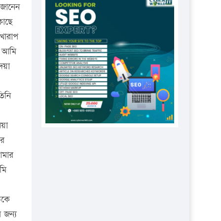
প্রতিষ্ঠানকে ৪০হাজার টাকা জরিমানা।
 জানেন
কাছে
এবার লঞ্চের ভাড়া বাড়ল
খারাপ
১৭ থেকে ২১ শতাংশ বিদ্যুতের দাম
ন আমি
বাড়ানোর প্রস্তাব পিডিবির
েয়া
১৬ মে চাঁদপুর ও ২৫ মে ফেনী সফরে
যাবেন প্রধানমন্ত্রী
িনি
উচ্চশিক্ষায় গৌরবময় অর্জন: পূর্ণ
স্কলারশিপে যুক্তরাষ্ট্রে পিএইচডি করছেন
নয়া
কুয়েটের কৃতি…
ের
সারা দেশে বজ্রাঘাতে ১৪ জনের
আমার
প্রাণহানি
মি
কঠোর হচ্ছে এসএসসি ও এইচএসসি
পরীক্ষা
উকে
ফরিদগঞ্জে আগুনে পুড়লো ৬ ব্যবসা
 জন্য