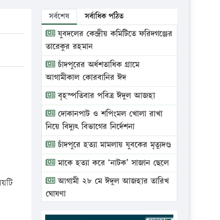
সর্বশেষ
সর্বাধিক পঠিত
যুবদলের কেন্দ্রীয় কমিটিতে ফরিদগঞ্জের
তারেকুর রহমান
চাঁদপুরের অর্ধশতাধিক গ্রামে
আগামীকাল কোরবানির ঈদ
বৃহস্পতিবার পবিত্র ঈদুল আজহা
দোকানপাট ও শপিংমল খোলা রাখা
নিয়ে বিদ্যুৎ বিভাগের নির্দেশনা
চাঁদপুরে হত্যা মামলায় যুবকের মৃত্যুদণ্ড
মাকে হত্যা করে ‘নাটক’ সাজান ছেলে
আগামী ২৮ মে ঈদুল আজহার তারিখ
ষয়টি
ঘোষণা
ভ্রাম্যমাণ আদালতে দুইটি প্রতিষ্ঠানকে