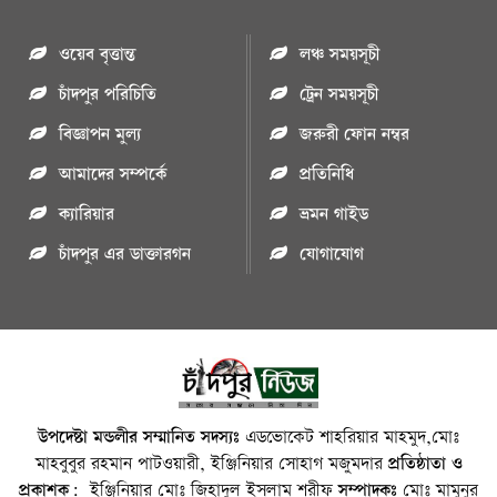
ওয়েব বৃত্তান্ত
লঞ্চ সময়সূচী
চাঁদপুর পরিচিতি
ট্রেন সময়সূচী
বিজ্ঞাপন মুল্য
জরুরী ফোন নম্বর
আমাদের সম্পর্কে
প্রতিনিধি
ক্যারিয়ার
ভ্রমন গাইড
চাঁদপুর এর ডাক্তারগন
যোগাযোগ
উপদেষ্টা মন্ডলীর সম্মানিত সদস্যঃ
এডভোকেট শাহরিয়ার মাহমুদ,মোঃ
মাহবুবুর রহমান পাটওয়ারী, ইঞ্জিনিয়ার সোহাগ মজুমদার
প্রতিষ্ঠাতা ও
প্রকাশক:
ইঞ্জিনিয়ার মোঃ জিহাদুল ইসলাম শরীফ
সম্পাদকঃ
মোঃ মামুনুর