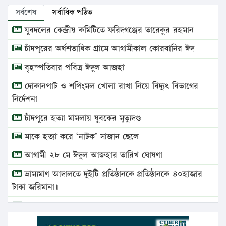
সর্বশেষ
সর্বাধিক পঠিত
যুবদলের কেন্দ্রীয় কমিটিতে ফরিদগঞ্জের তারেকুর রহমান
চাঁদপুরের অর্ধশতাধিক গ্রামে আগামীকাল কোরবানির ঈদ
বৃহস্পতিবার পবিত্র ঈদুল আজহা
দোকানপাট ও শপিংমল খোলা রাখা নিয়ে বিদ্যুৎ বিভাগের
নির্দেশনা
চাঁদপুরে হত্যা মামলায় যুবকের মৃত্যুদণ্ড
মাকে হত্যা করে ‘নাটক’ সাজান ছেলে
আগামী ২৮ মে ঈদুল আজহার তারিখ ঘোষণা
ভ্রাম্যমাণ আদালতে দুইটি প্রতিষ্ঠানকে প্রতিষ্ঠানকে ৪০হাজার
টাকা জরিমানা।
এবার লঞ্চের ভাড়া বাড়ল
১৭ থেকে ২১ শতাংশ বিদ্যুতের দাম বাড়ানোর প্রস্তাব পিডিবির