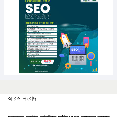
১৬ মে চাঁদপুর ও ২৫ মে ফেনী সফরে যাবেন প্রধানমন্ত্রী
উচ্চশিক্ষায় গৌরবময় অর্জন: পূর্ণ স্কলারশিপে যুক্তরাষ্ট্রে
পিএইচডি করছেন কুয়েটের কৃতি…
সারা দেশে বজ্রাঘাতে ১৪ জনের প্রাণহানি
কঠোর হচ্ছে এসএসসি ও এইচএসসি পরীক্ষা
ফরিদগঞ্জে আগুনে পুড়লো ৬ ব্যবসা প্রতিষ্ঠান
আরও সংবাদ