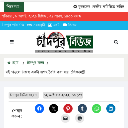
শিরোনাম:
যুবদলের কেন্দ্রীয় কমিটিতে ফরিদগঞ্জ
শনিবার , ৮ আগস্ট, ২০২৬ খ্রিষ্টাব্দ , ২৪ শ্রাবণ, ১৪৩৩ বঙ্গাব্দ
চাঁদপুর পরিচিতি
লঞ্চ সময়সূচী
ফটো
ভিডিও
হোম
/
চাঁদপুর সদর
/
বই পড়লে নিজস্ব একটা জগৎ তৈরি করা যায় :শিক্ষামন্ত্রী
চাঁদপুর নিউজ সংবাদ
০২ অক্টোবার ২০২২, ০৬:৩৭
শেয়ার
করুন: