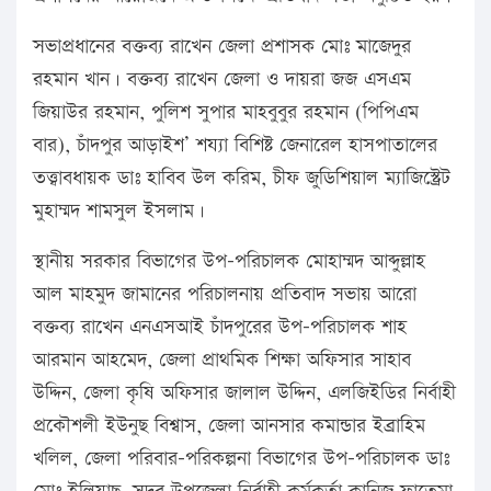
সভাপ্রধানের বক্তব্য রাখেন জেলা প্রশাসক মোঃ মাজেদুর
রহমান খান। বক্তব্য রাখেন জেলা ও দায়রা জজ এসএম
জিয়াউর রহমান, পুলিশ সুপার মাহবুবুর রহমান (পিপিএম
বার), চাঁদপুর আড়াইশ’ শয্যা বিশিষ্ট জেনারেল হাসপাতালের
তত্ত্বাবধায়ক ডাঃ হাবিব উল করিম, চীফ জুডিশিয়াল ম্যাজিস্ট্রেট
মুহাম্মদ শামসুল ইসলাম।
স্থানীয় সরকার বিভাগের উপ-পরিচালক মোহাম্মদ আব্দুল্লাহ
আল মাহমুদ জামানের পরিচালনায় প্রতিবাদ সভায় আরো
বক্তব্য রাখেন এনএসআই চাঁদপুরের উপ-পরিচালক শাহ
আরমান আহমেদ, জেলা প্রাথমিক শিক্ষা অফিসার সাহাব
উদ্দিন, জেলা কৃষি অফিসার জালাল উদ্দিন, এলজিইডির নির্বাহী
প্রকৌশলী ইউনুছ বিশ্বাস, জেলা আনসার কমান্ডার ইব্রাহিম
খলিল, জেলা পরিবার-পরিকল্পনা বিভাগের উপ-পরিচালক ডাঃ