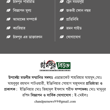
চাঁদপুর পরিচিতি
ট্রেন সময়সূচী
বিজ্ঞাপন মুল্য
জরুরী ফোন নম্বর
আমাদের সম্পর্কে
প্রতিনিধি
ক্যারিয়ার
ভ্রমন গাইড
চাঁদপুর এর ডাক্তারগন
যোগাযোগ
উপদেষ্টা মন্ডলীর সম্মানিত সদস্যঃ
এডভোকেট শাহরিয়ার মাহমুদ,মোঃ
মাহবুবুর রহমান পাটওয়ারী, ইঞ্জিনিয়ার সোহাগ মজুমদার
প্রতিষ্ঠাতা ও
প্রকাশক:
ইঞ্জিনিয়ার মোঃ জিহাদুল ইসলাম শরীফ
সম্পাদকঃ
মোঃ মামুনুর
রশিদ
বিজ্ঞাপন ও সার্বিক যোগাযোগ:
ই-মেইলঃ
chandpurnews99@gmail.com