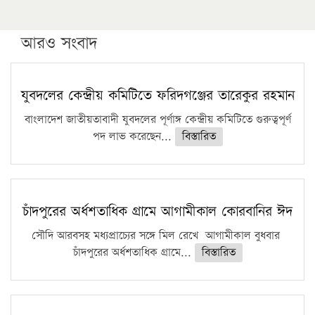
উচ্চশিক্ষায় গৌরবময় অর্জন: পূর্ণ স্কলারশিপে যুক্তরাষ্ট্রে
পিএইচডি করছেন কুয়েটের কৃতি…
আরও সংবাদ
সারা দেশে বজ্রাঘাতে ১৪ জনের প্রাণহানি
কঠোর হচ্ছে এসএসসি ও এইচএসসি পরীক্ষা
যুবদলের কেন্দ্রীয় কমিটিতে ফরিদগঞ্জের তারেকুর রহমান
ফরিদগঞ্জে আগুনে পুড়লো ৬ ব্যবসা প্রতিষ্ঠান
বাংলাদেশ জাতীয়তাবাদী যুবদলের পূর্ণাঙ্গ কেন্দ্রীয় কমিটিতে গুরুত্বপূর্ণ
পদ লাভ করেছেন...
বিস্তারিত
চাঁদপুরের অর্ধশতাধিক গ্রামে আগামীকাল কোরবানির ঈদ
সৌদি আরবসহ মধ্যপ্রাচ্যের সঙ্গে মিল রেখে আগামীকাল বুধবার
চাঁদপুরের অর্ধশতাধিক গ্রামে...
বিস্তারিত