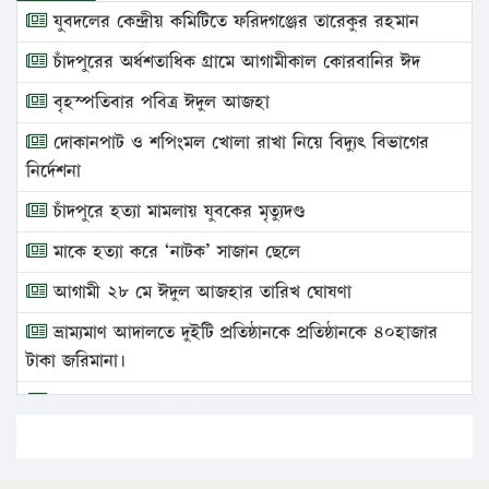
যুবদলের কেন্দ্রীয় কমিটিতে ফরিদগঞ্জের তারেকুর রহমান
চাঁদপুরের অর্ধশতাধিক গ্রামে আগামীকাল কোরবানির ঈদ
বৃহস্পতিবার পবিত্র ঈদুল আজহা
দোকানপাট ও শপিংমল খোলা রাখা নিয়ে বিদ্যুৎ বিভাগের
নির্দেশনা
চাঁদপুরে হত্যা মামলায় যুবকের মৃত্যুদণ্ড
মাকে হত্যা করে ‘নাটক’ সাজান ছেলে
আগামী ২৮ মে ঈদুল আজহার তারিখ ঘোষণা
ভ্রাম্যমাণ আদালতে দুইটি প্রতিষ্ঠানকে প্রতিষ্ঠানকে ৪০হাজার
টাকা জরিমানা।
এবার লঞ্চের ভাড়া বাড়ল
১৭ থেকে ২১ শতাংশ বিদ্যুতের দাম বাড়ানোর প্রস্তাব পিডিবির
১৬ মে চাঁদপুর ও ২৫ মে ফেনী সফরে যাবেন প্রধানমন্ত্রী