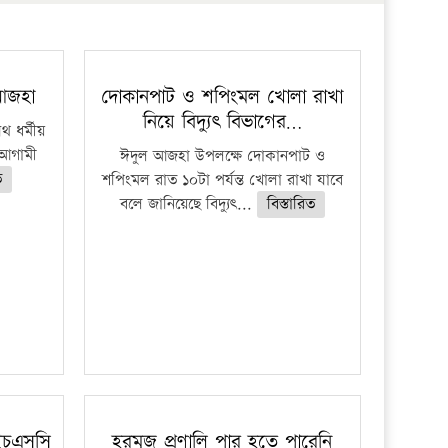
প্রতিষ্ঠান
 আজহা
দোকানপাট ও শপিংমল খোলা রাখা
নিয়ে বিদ্যুৎ বিভাগের…
 ধর্মীয়
ে আগামী
ঈদুল আজহা উপলক্ষে দোকানপাট ও
ত
শপিংমল রাত ১০টা পর্যন্ত খোলা রাখা যাবে
বলে জানিয়েছে বিদ্যুৎ...
বিস্তারিত
ইচএসসি
হরমুজ প্রণালি পার হতে পারেনি