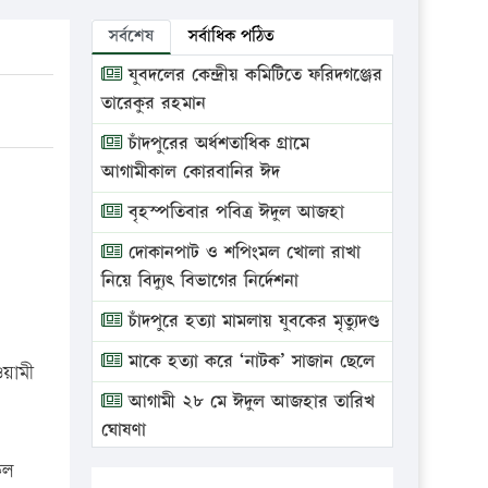
সর্বশেষ
সর্বাধিক পঠিত
যুবদলের কেন্দ্রীয় কমিটিতে ফরিদগঞ্জের
তারেকুর রহমান
চাঁদপুরের অর্ধশতাধিক গ্রামে
আগামীকাল কোরবানির ঈদ
বৃহস্পতিবার পবিত্র ঈদুল আজহা
দোকানপাট ও শপিংমল খোলা রাখা
নিয়ে বিদ্যুৎ বিভাগের নির্দেশনা
চাঁদপুরে হত্যা মামলায় যুবকের মৃত্যুদণ্ড
মাকে হত্যা করে ‘নাটক’ সাজান ছেলে
ওয়ামী
আগামী ২৮ মে ঈদুল আজহার তারিখ
ঘোষণা
কল
ভ্রাম্যমাণ আদালতে দুইটি প্রতিষ্ঠানকে