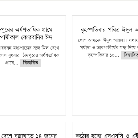
ঁদপুরের অর্ধশতাধিক গ্রামে
বৃহস্পতিবার পবিত্র ঈদুল
গামীকাল কোরবানির ঈদ
খোশ আমদেদ ঈদুল আজহা। যথাযথ
মর্যাদা ও ভাবগাম্ভীর্যের মধ্য দিয়
বসহ মধ্যপ্রাচ্যের সঙ্গে মিল রেখে
বৃহস্পতিবার ১০...
বিস্তারি
াল বুধবার চাঁদপুরের অর্ধশতাধিক
গ্রামে...
বিস্তারিত
 দেশে বজ্রাঘাতে ১৪ জনের
কঠোর হচ্ছে এসএসসি ও এ