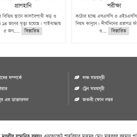
প্রাণহানি
পরীক্ষা
 বিভিন্ন স্থানে কালবৈশাখী ঝড় ও
কঠোর হচ্ছে এসএসসি ও এইচএসসি 
ে ১৪ জনের মৃত্যু হয়েছে। গাইবান্ধায়
নিয়ম কানুনে। দীর্ঘদিনের প্রশ্নপত্র 
৫ জন,...
বিস্তারিত
ও...
বিস্তারিত
ের সম্পর্কে
লঞ্চ সময়সূচী
রিয়ার
ট্রেন সময়সূচী
পুর এর ডাক্তারগন
জরুরী ফোন নম্বর
া মন্ডলীর সম্মানিত সদস্যঃ
এডভোকেট শাহরিয়ার মাহমুদ,মোঃ মাহবুবুর রহমান পাট