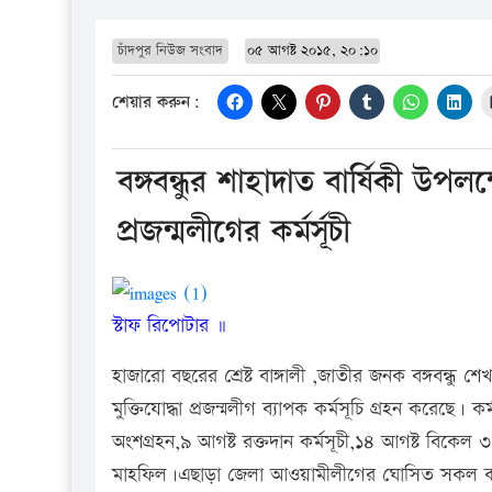
চাঁদপুর নিউজ সংবাদ
০৫ আগষ্ট ২০১৫, ২০:১০
শেয়ার করুন:
বঙ্গবন্ধুর শাহাদাত বার্ষিকী উপল
প্রজন্মলীগের কর্মর্সূচী
স্টাফ রিপোটার ॥
হাজারো বছরের শ্রেষ্ট বাঙ্গালী ,জাতীর জনক বঙ্গবন্ধু
মুক্তিযোদ্ধা প্রজন্মলীগ ব্যাপক কর্মসূচি গ্রহন করে
অংশগ্রহন,৯ আগষ্ট রক্তদান কর্মসূচী,১৪ আগষ্ট বিকে
মাহফিল।এছাড়া জেলা আওয়ামীলীগের ঘোসিত সকল কার