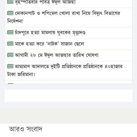
বৃহস্পতিবার পবিত্র ঈদুল আজহা
দোকানপাট ও শপিংমল খোলা রাখা নিয়ে বিদ্যুৎ বিভাগের
নির্দেশনা
চাঁদপুরে হত্যা মামলায় যুবকের মৃত্যুদণ্ড
মাকে হত্যা করে ‘নাটক’ সাজান ছেলে
আগামী ২৮ মে ঈদুল আজহার তারিখ ঘোষণা
ভ্রাম্যমাণ আদালতে দুইটি প্রতিষ্ঠানকে প্রতিষ্ঠানকে ৪০হাজার
টাকা জরিমানা।
এবার লঞ্চের ভাড়া বাড়ল
১৭ থেকে ২১ শতাংশ বিদ্যুতের দাম বাড়ানোর প্রস্তাব পিডিবির
১৬ মে চাঁদপুর ও ২৫ মে ফেনী সফরে যাবেন প্রধানমন্ত্রী
উচ্চশিক্ষায় গৌরবময় অর্জন: পূর্ণ স্কলারশিপে যুক্তরাষ্ট্রে
পিএইচডি করছেন কুয়েটের কৃতি…
আরও সংবাদ