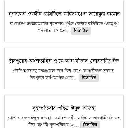
সারা দেশে বজ্রাঘাতে ১৪ জনের প্রাণহানি
কঠোর হচ্ছে এসএসসি ও এইচএসসি পরীক্ষা
যুবদলের কেন্দ্রীয় কমিটিতে ফরিদগঞ্জের তারেকুর রহমান
ফরিদগঞ্জে আগুনে পুড়লো ৬ ব্যবসা প্রতিষ্ঠান
বাংলাদেশ জাতীয়তাবাদী যুবদলের পূর্ণাঙ্গ কেন্দ্রীয় কমিটিতে গুরুত্বপূর্ণ
পদ লাভ করেছেন...
বিস্তারিত
চাঁদপুরের অর্ধশতাধিক গ্রামে আগামীকাল কোরবানির ঈদ
সৌদি আরবসহ মধ্যপ্রাচ্যের সঙ্গে মিল রেখে আগামীকাল বুধবার
চাঁদপুরের অর্ধশতাধিক গ্রামে...
বিস্তারিত
বৃহস্পতিবার পবিত্র ঈদুল আজহা
খোশ আমদেদ ঈদুল আজহা। যথাযথ ধর্মীয় মর্যাদা ও ভাবগাম্ভীর্যের মধ্য
দিয়ে আগামী বৃহস্পতিবার ১০...
বিস্তারিত