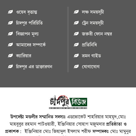
ওয়েব বৃত্তান্ত
লঞ্চ সময়সূচী
চাঁদপুর পরিচিতি
ট্রেন সময়সূচী
বিজ্ঞাপন মুল্য
জরুরী ফোন নম্বর
আমাদের সম্পর্কে
প্রতিনিধি
ক্যারিয়ার
ভ্রমন গাইড
চাঁদপুর এর ডাক্তারগন
যোগাযোগ
উপদেষ্টা মন্ডলীর সম্মানিত সদস্যঃ
এডভোকেট শাহরিয়ার মাহমুদ,মোঃ
মাহবুবুর রহমান পাটওয়ারী, ইঞ্জিনিয়ার সোহাগ মজুমদার
প্রতিষ্ঠাতা ও
প্রকাশক:
ইঞ্জিনিয়ার মোঃ জিহাদুল ইসলাম শরীফ
সম্পাদকঃ
মোঃ মামুনুর