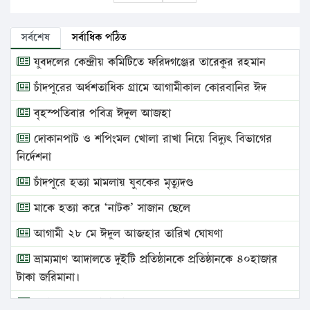
সর্বশেষ
সর্বাধিক পঠিত
যুবদলের কেন্দ্রীয় কমিটিতে ফরিদগঞ্জের তারেকুর রহমান
চাঁদপুরের অর্ধশতাধিক গ্রামে আগামীকাল কোরবানির ঈদ
বৃহস্পতিবার পবিত্র ঈদুল আজহা
দোকানপাট ও শপিংমল খোলা রাখা নিয়ে বিদ্যুৎ বিভাগের
নির্দেশনা
চাঁদপুরে হত্যা মামলায় যুবকের মৃত্যুদণ্ড
মাকে হত্যা করে ‘নাটক’ সাজান ছেলে
আগামী ২৮ মে ঈদুল আজহার তারিখ ঘোষণা
ভ্রাম্যমাণ আদালতে দুইটি প্রতিষ্ঠানকে প্রতিষ্ঠানকে ৪০হাজার
টাকা জরিমানা।
এবার লঞ্চের ভাড়া বাড়ল