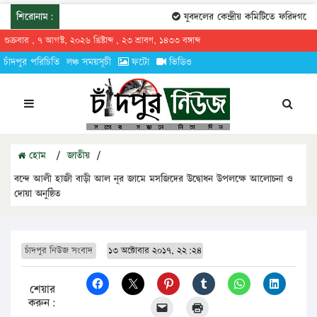
শিরোনাম:
যুবদলের কেন্দ্রীয় কমিটিতে ফরিদগঞ্জের 
শুক্রবার , ৭ আগস্ট, ২০২৬ খ্রিষ্টাব্দ , ২৩ শ্রাবণ, ১৪৩৩ বঙ্গাব্দ
চাঁদপুর পরিচিতি
লঞ্চ সময়সূচী
ফটো
ভিডিও
হোম
/
জাতীয়
/
বন্দে আলী হাজী বাড়ী আল নূর জামে মসজিদের উদ্বোধন উপলক্ষে আলোচনা ও
দোয়া অনুষ্ঠিত
চাঁদপুর নিউজ সংবাদ
১৩ অক্টোবার ২০১৭, ২২:২৪
শেয়ার
করুন: