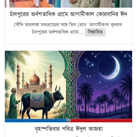
চাঁদপুরের অর্ধশতাধিক গ্রামে আগামীকাল কোরবানির ঈদ
সৌদি আরবসহ মধ্যপ্রাচ্যের সঙ্গে মিল রেখে আগামীকাল বুধবার
চাঁদপুরের অর্ধশতাধিক গ্রামে...
বিস্তারিত
বৃহস্পতিবার পবিত্র ঈদুল আজহা