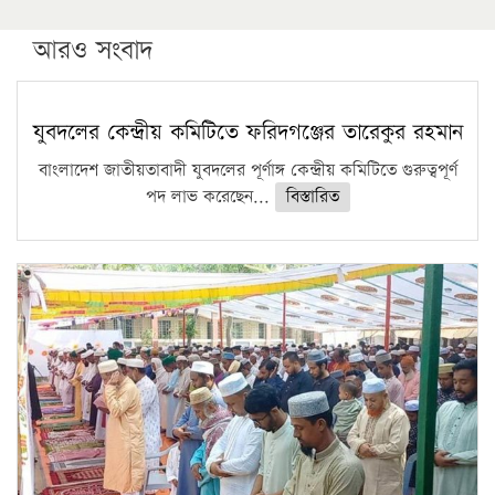
উচ্চশিক্ষায় গৌরবময় অর্জন: পূর্ণ স্কলারশিপে যুক্তরাষ্ট্রে
পিএইচডি করছেন কুয়েটের কৃতি…
আরও সংবাদ
সারা দেশে বজ্রাঘাতে ১৪ জনের প্রাণহানি
কঠোর হচ্ছে এসএসসি ও এইচএসসি পরীক্ষা
যুবদলের কেন্দ্রীয় কমিটিতে ফরিদগঞ্জের তারেকুর রহমান
ফরিদগঞ্জে আগুনে পুড়লো ৬ ব্যবসা প্রতিষ্ঠান
বাংলাদেশ জাতীয়তাবাদী যুবদলের পূর্ণাঙ্গ কেন্দ্রীয় কমিটিতে গুরুত্বপূর্ণ
পদ লাভ করেছেন...
বিস্তারিত