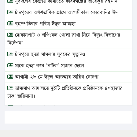
যুবদলের কেন্দ্রীয় কমিটিতে ফরিদগঞ্জের তারেকুর রহমান
চাঁদপুরের অর্ধশতাধিক গ্রামে আগামীকাল কোরবানির ঈদ
বৃহস্পতিবার পবিত্র ঈদুল আজহা
দোকানপাট ও শপিংমল খোলা রাখা নিয়ে বিদ্যুৎ বিভাগের
নির্দেশনা
চাঁদপুরে হত্যা মামলায় যুবকের মৃত্যুদণ্ড
মাকে হত্যা করে ‘নাটক’ সাজান ছেলে
আগামী ২৮ মে ঈদুল আজহার তারিখ ঘোষণা
ভ্রাম্যমাণ আদালতে দুইটি প্রতিষ্ঠানকে প্রতিষ্ঠানকে ৪০হাজার
টাকা জরিমানা।
এবার লঞ্চের ভাড়া বাড়ল
১৭ থেকে ২১ শতাংশ বিদ্যুতের দাম বাড়ানোর প্রস্তাব পিডিবির
১৬ মে চাঁদপুর ও ২৫ মে ফেনী সফরে যাবেন প্রধানমন্ত্রী