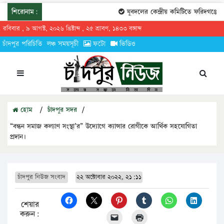
শিরোনাম:
যুবদলের কেন্দ্রীয় কমিটিতে ফরিদগঞ্জের 
রবিবার , ৯ আগস্ট, ২০২৬ খ্রিষ্টাব্দ , ২৫ শ্রাবণ, ১৪৩৩ বঙ্গাব্দ
চাঁদপুর পরিচিতি
লঞ্চ সময়সূচী
ফটো
ভিডিও
হোম
/
চাঁদপুর সদর
/
“বন্ধন সমাজ কল্যাণ সংস্থা’র” উদ্যোগে ক্যান্সার রোগীকে আর্থিক সহযোগিতা
প্রদান।
চাঁদপুর নিউজ সংবাদ
২২ অক্টোবার ২০২২, ২১:১১
শেয়ার
করুন: