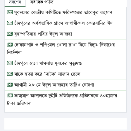
সর্বশেষ
সর্বাধিক পঠিত
যুবদলের কেন্দ্রীয় কমিটিতে ফরিদগঞ্জের তারেকুর রহমান
চাঁদপুরের অর্ধশতাধিক গ্রামে আগামীকাল কোরবানির ঈদ
বৃহস্পতিবার পবিত্র ঈদুল আজহা
দোকানপাট ও শপিংমল খোলা রাখা নিয়ে বিদ্যুৎ বিভাগের
নির্দেশনা
চাঁদপুরে হত্যা মামলায় যুবকের মৃত্যুদণ্ড
মাকে হত্যা করে ‘নাটক’ সাজান ছেলে
আগামী ২৮ মে ঈদুল আজহার তারিখ ঘোষণা
ভ্রাম্যমাণ আদালতে দুইটি প্রতিষ্ঠানকে প্রতিষ্ঠানকে ৪০হাজার
টাকা জরিমানা।
এবার লঞ্চের ভাড়া বাড়ল
১৭ থেকে ২১ শতাংশ বিদ্যুতের দাম বাড়ানোর প্রস্তাব পিডিবির