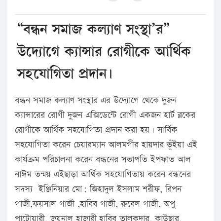
“বন্ধন সমাজ কল্যাণ সংস্থা’র”
উদ্যোগে ক্যান্সার রোগীকে আর্থিক
সহযোগিতা প্রদান।
বন্ধন সমাজ কল্যাণ সংস্থার এর উদ্যোগে থেকে দুজন
ক্যান্সারের রোগী দুজন এক্সিডেন্টে রোগী একজন হার্ট ব্লকের
রোগীকে আর্থিক সহযোগিতা প্রদান করা হয়। সার্বিক
সহযোগিতা করেন চেয়ারম্যান আলমগীর হায়দার ভূঁইয়া এই
কার্যক্রম পরিচালনা করেন বন্ধনের সভাপতি ইপফাত আল
নাঈম তন্ময় এইছাড়া আর্থিক সহযোগিতায় করেন বন্ধনের
সদস্য ইঞ্জিনিয়ার মো: জিহাদুল ইসলাম শরীফ, রিপন
গাজী,ফয়সাল গাজী ,হাবিব গাজী, রুবেল গাজী, অপু
পাটোয়ারী, জয়নাল হাজারী,হাবিব তালুকদার, কাউছার,