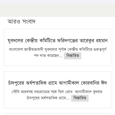
১৬ মে চাঁদপুর ও ২৫ মে ফেনী সফরে যাবেন প্রধানমন্ত্রী
উচ্চশিক্ষায় গৌরবময় অর্জন: পূর্ণ স্কলারশিপে যুক্তরাষ্ট্রে
পিএইচডি করছেন কুয়েটের কৃতি…
আরও সংবাদ
সারা দেশে বজ্রাঘাতে ১৪ জনের প্রাণহানি
কঠোর হচ্ছে এসএসসি ও এইচএসসি পরীক্ষা
যুবদলের কেন্দ্রীয় কমিটিতে ফরিদগঞ্জের তারেকুর রহমান
ফরিদগঞ্জে আগুনে পুড়লো ৬ ব্যবসা প্রতিষ্ঠান
বাংলাদেশ জাতীয়তাবাদী যুবদলের পূর্ণাঙ্গ কেন্দ্রীয় কমিটিতে গুরুত্বপূর্ণ
পদ লাভ করেছেন...
বিস্তারিত
চাঁদপুরের অর্ধশতাধিক গ্রামে আগামীকাল কোরবানির ঈদ
সৌদি আরবসহ মধ্যপ্রাচ্যের সঙ্গে মিল রেখে আগামীকাল বুধবার
চাঁদপুরের অর্ধশতাধিক গ্রামে...
বিস্তারিত