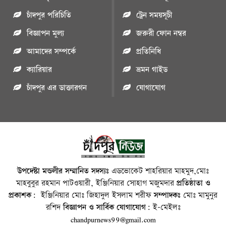
চাঁদপুর পরিচিতি
ট্রেন সময়সূচী
বিজ্ঞাপন মুল্য
জরুরী ফোন নম্বর
আমাদের সম্পর্কে
প্রতিনিধি
ক্যারিয়ার
ভ্রমন গাইড
চাঁদপুর এর ডাক্তারগন
যোগাযোগ
উপদেষ্টা মন্ডলীর সম্মানিত সদস্যঃ
এডভোকেট শাহরিয়ার মাহমুদ,মোঃ
মাহবুবুর রহমান পাটওয়ারী, ইঞ্জিনিয়ার সোহাগ মজুমদার
প্রতিষ্ঠাতা ও
প্রকাশক:
ইঞ্জিনিয়ার মোঃ জিহাদুল ইসলাম শরীফ
সম্পাদকঃ
মোঃ মামুনুর
রশিদ
বিজ্ঞাপন ও সার্বিক যোগাযোগ:
ই-মেইলঃ
chandpurnews99@gmail.com