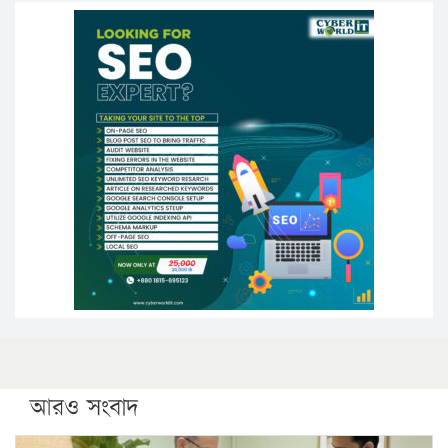
১৭ থেকে ২১ শতাংশ বিদ্যুতের দাম বাড়ানোর প্রস্তাব পিডিবির
১৬ মে চাঁদপুর ও ২৫ মে ফেনী সফরে যাবেন প্রধানমন্ত্রী
উচ্চশিক্ষায় গৌরবময় অর্জন: পূর্ণ স্কলারশিপে যুক্তরাষ্ট্রে
পিএইচডি করছেন কুয়েটের কৃতি…
সারা দেশে বজ্রাঘাতে ১৪ জনের প্রাণহানি
কঠোর হচ্ছে এসএসসি ও এইচএসসি পরীক্ষা
ফরিদগঞ্জে আগুনে পুড়লো ৬ ব্যবসা প্রতিষ্ঠান
আরও সংবাদ