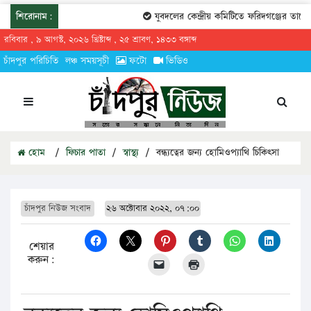
শিরোনাম:
যুবদলের কেন্দ্রীয় কমিটিতে ফরিদগঞ্জের তারেকুর র
রবিবার , ৯ আগস্ট, ২০২৬ খ্রিষ্টাব্দ , ২৫ শ্রাবণ, ১৪৩৩ বঙ্গাব্দ
চাঁদপুর পরিচিতি
লঞ্চ সময়সূচী
ফটো
ভিডিও
হোম
/
ফিচার পাতা
/
স্বাস্থ্য
/
বন্ধ্যত্বের জন্য হোমিওপ্যাথি চিকিৎসা
চাঁদপুর নিউজ সংবাদ
২৬ অক্টোবার ২০২২, ০৭:০০
শেয়ার
করুন: