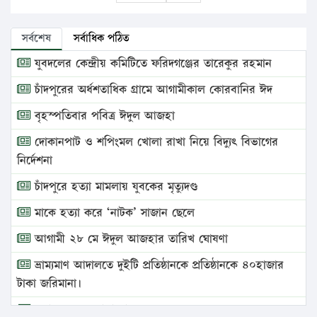
সর্বশেষ
সর্বাধিক পঠিত
যুবদলের কেন্দ্রীয় কমিটিতে ফরিদগঞ্জের তারেকুর রহমান
চাঁদপুরের অর্ধশতাধিক গ্রামে আগামীকাল কোরবানির ঈদ
বৃহস্পতিবার পবিত্র ঈদুল আজহা
দোকানপাট ও শপিংমল খোলা রাখা নিয়ে বিদ্যুৎ বিভাগের
নির্দেশনা
চাঁদপুরে হত্যা মামলায় যুবকের মৃত্যুদণ্ড
মাকে হত্যা করে ‘নাটক’ সাজান ছেলে
আগামী ২৮ মে ঈদুল আজহার তারিখ ঘোষণা
ভ্রাম্যমাণ আদালতে দুইটি প্রতিষ্ঠানকে প্রতিষ্ঠানকে ৪০হাজার
টাকা জরিমানা।
এবার লঞ্চের ভাড়া বাড়ল