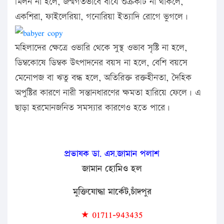
মিলন না হলে, জন্মগতভাবে বীর্যে শুক্রকীট না থাকলে,
একশিরা, ফাইলেরিয়া, গনোরিয়া ইত্যাদি রোগে ভুগলে।
মহিলাদের ক্ষেত্রে ওভারি থেকে সুস্থ ওভাব সৃষ্টি না হলে,
ডিম্বকোষে ডিম্বক উৎপাদনের বয়স না হলে, বেশি বয়সে
মেনোপজ বা ঋতু বন্ধ হলে, অতিরিক্ত রক্তহীনতা, দৈহিক
অপুষ্টির কারণে নারী সন্তানধারণের ক্ষমতা হারিয়ে ফেলে। এ
ছাড়া হরমোনজনিত সমস্যার কারণেও হতে পারে।
প্রভাষক
ডা.
এস
.
জামান
পলাশ
জামান
হোমিও
হল
মুক্তিযোদ্ধা
মার্কেট
,
চাঁদপুর
★
01711-943435