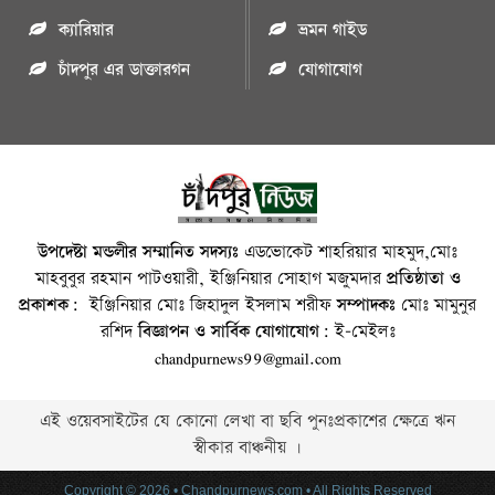
ক্যারিয়ার
ভ্রমন গাইড
চাঁদপুর এর ডাক্তারগন
যোগাযোগ
উপদেষ্টা মন্ডলীর সম্মানিত সদস্যঃ
এডভোকেট শাহরিয়ার মাহমুদ,মোঃ
মাহবুবুর রহমান পাটওয়ারী, ইঞ্জিনিয়ার সোহাগ মজুমদার
প্রতিষ্ঠাতা ও
প্রকাশক:
ইঞ্জিনিয়ার মোঃ জিহাদুল ইসলাম শরীফ
সম্পাদকঃ
মোঃ মামুনুর
রশিদ
বিজ্ঞাপন ও সার্বিক যোগাযোগ:
ই-মেইলঃ
chandpurnews99@gmail.com
এই ওয়েবসাইটের যে কোনো লেখা বা ছবি পুনঃপ্রকাশের ক্ষেত্রে ঋন
স্বীকার বাঞ্চনীয় ।
Copyright © 2026 • Chandpurnews.com • All Rights Reserved