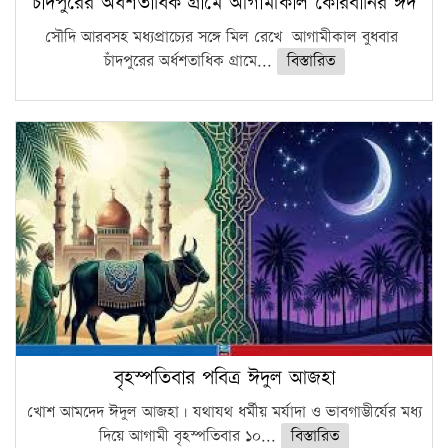
চাঁদপুরের অর্ধশতাধিক গ্রামে আগামীকাল কোরবানির ঈদ
সৌদি আরবসহ মধ্যপ্রাচ্যের সঙ্গে মিল রেখে আগামীকাল বুধবার
চাঁদপুরের অর্ধশতাধিক গ্রামে...
বিস্তারিত
বৃহস্পতিবার পবিত্র ঈদুল আজহা
খোশ আমদেদ ঈদুল আজহা। যথাযথ ধর্মীয় মর্যাদা ও ভাবগাম্ভীর্যের মধ্য
দিয়ে আগামী বৃহস্পতিবার ১০...
বিস্তারিত