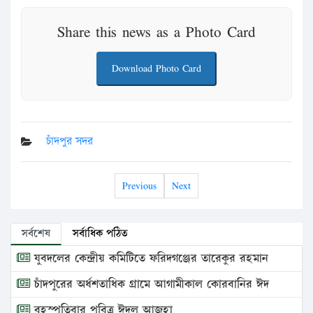
Share this news as a Photo Card
Download Photo Card
চাঁদপুর সদর
Previous
Next
সর্বশেষ
সর্বাধিক পঠিত
যুবদলের কেন্দ্রীয় কমিটিতে ফরিদগঞ্জের তারেকুর রহমান
চাঁদপুরের অর্ধশতাধিক গ্রামে আগামীকাল কোরবানির ঈদ
বৃহস্পতিবার পবিত্র ঈদুল আজহা