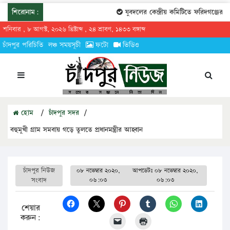
শিরোনাম:
যুবদলের কেন্দ্রীয় কমিটিতে ফরিদগঞ্জের তার
শনিবার , ৮ আগস্ট, ২০২৬ খ্রিষ্টাব্দ , ২৪ শ্রাবণ, ১৪৩৩ বঙ্গাব্দ
চাঁদপুর পরিচিতি
লঞ্চ সময়সূচী
ফটো
ভিডিও
হোম
/
চাঁদপুর সদর
/
বহুমুখী গ্রাম সমবায় গড়ে তুলতে প্রধানমন্ত্রীর আহ্বান
চাঁদপুর নিউজ
০৮ নভেম্বার ২০২০,
আপডেটঃ
০৮ নভেম্বার ২০২০,
সংবাদ
০৬:০৩
০৬:০৩
শেয়ার
করুন: