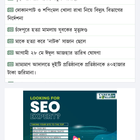
দোকানপাট ও শপিংমল খোলা রাখা নিয়ে বিদ্যুৎ বিভাগের
নির্দেশনা
চাঁদপুরে হত্যা মামলায় যুবকের মৃত্যুদণ্ড
মাকে হত্যা করে ‘নাটক’ সাজান ছেলে
আগামী ২৮ মে ঈদুল আজহার তারিখ ঘোষণা
ভ্রাম্যমাণ আদালতে দুইটি প্রতিষ্ঠানকে প্রতিষ্ঠানকে ৪০হাজার
টাকা জরিমানা।
এবার লঞ্চের ভাড়া বাড়ল
১৭ থেকে ২১ শতাংশ বিদ্যুতের দাম বাড়ানোর প্রস্তাব পিডিবির
১৬ মে চাঁদপুর ও ২৫ মে ফেনী সফরে যাবেন প্রধানমন্ত্রী
উচ্চশিক্ষায় গৌরবময় অর্জন: পূর্ণ স্কলারশিপে যুক্তরাষ্ট্রে
পিএইচডি করছেন কুয়েটের কৃতি…
সারা দেশে বজ্রাঘাতে ১৪ জনের প্রাণহানি