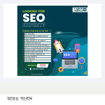
এবার লঞ্চের ভাড়া বাড়ল
১৭ থেকে ২১ শতাংশ বিদ্যুতের দাম বাড়ানোর প্রস্তাব পিডিবির
১৬ মে চাঁদপুর ও ২৫ মে ফেনী সফরে যাবেন প্রধানমন্ত্রী
উচ্চশিক্ষায় গৌরবময় অর্জন: পূর্ণ স্কলারশিপে যুক্তরাষ্ট্রে
পিএইচডি করছেন কুয়েটের কৃতি…
সারা দেশে বজ্রাঘাতে ১৪ জনের প্রাণহানি
কঠোর হচ্ছে এসএসসি ও এইচএসসি পরীক্ষা
ফরিদগঞ্জে আগুনে পুড়লো ৬ ব্যবসা প্রতিষ্ঠান
আরও সংবাদ