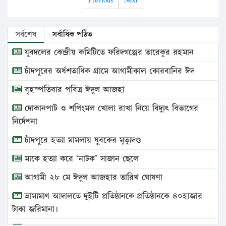
সর্বশেষ
সর্বাধিক পঠিত
যুবদলের কেন্দ্রীয় কমিটিতে ফরিদগঞ্জের তারেকুর রহমান
চাঁদপুরের অর্ধশতাধিক গ্রামে আগামীকাল কোরবানির ঈদ
বৃহস্পতিবার পবিত্র ঈদুল আজহা
দোকানপাট ও শপিংমল খোলা রাখা নিয়ে বিদ্যুৎ বিভাগের
নির্দেশনা
চাঁদপুরে হত্যা মামলায় যুবকের মৃত্যুদণ্ড
মাকে হত্যা করে ‘নাটক’ সাজান ছেলে
আগামী ২৮ মে ঈদুল আজহার তারিখ ঘোষণা
ভ্রাম্যমাণ আদালতে দুইটি প্রতিষ্ঠানকে প্রতিষ্ঠানকে ৪০হাজার
টাকা জরিমানা।