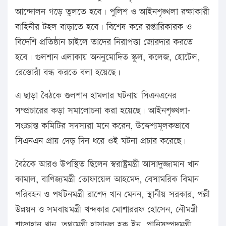
আন্দোলন গড়ে তুলতে হবে। পুলিশ ও আইনশৃঙ্খলা রক্ষাকারী
বাহিনীর টহল বাড়াতে হবে। বিশেষ করে রপ্তারিকারক ও
বিদেশি প্রতিষ্ঠান চাইলে তাদের নিরাপত্তা জোরদার করতে
হবে। গুলশান এলাকায় অননুমোদিত স্কুল, কলেজ, হোটেল,
রেস্তোরাঁ বন্ধ করতে বলা হয়েছে।
এ ছাড়া বৈঠকে গুলশান হামলার ঘটনায় সিএনএনের
সম্প্রচারের কড়া সমালোচনা করা হয়েছে। আইনশৃঙ্খলা–
সংক্রান্ত কমিটির সদস্যরা মনে করেন, উদ্দেশ্যমূলকভাবে
সিএনএন প্রায় দেড় দিন ধরে ওই ঘটনা প্রচার করেছে।
বৈঠকে আরও উপস্থিত ছিলেন স্বরাষ্ট্রমন্ত্রী আসাদুজ্জামান খান
কামাল, বাণিজ্যমন্ত্রী তোফায়েল আহমেদ, বেসামরিক বিমান
পরিবহন ও পর্যটনমন্ত্রী রাশেদ খান মেনন, স্থানীয় সরকার, পল্লী
উন্নয়ন ও সমবায়মন্ত্রী খন্দকার মোশাররফ হোসেন, নৌমন্ত্রী
শাজাহান খান, তথ্যমন্ত্রী হাসানুল হক ইনু, পানিসম্পদমন্ত্রী