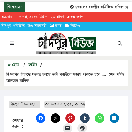
শিরোনাম:
যুবদলের কেন্দ্রীয় কমিটিতে ফরিদগঞ্জের ত
শুক্রবার , ৭ আগস্ট, ২০২৬ খ্রিষ্টাব্দ , ২৩ শ্রাবণ, ১৪৩৩ বঙ্গাব্দ
চাঁদপুর পরিচিতি
লঞ্চ সময়সূচী
ফটো
ভিডিও
হোম
/
জাতীয়
/
বিএনপির বিরুদ্ধে ষড়যন্ত্র চলছে তাই সবাইকে সজাগ থাকতে হবে ……শেখ ফরিদ
আহমেদ মানিক
চাঁদপুর নিউজ সংবাদ
৩০ অক্টোবার ২০১৫, ১৯:৩৭
শেয়ার
করুন: