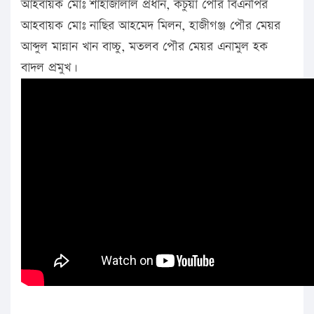
আহবায়ক মোঃ শাহাজালাল প্রধান, কচুয়া পৌর বিএনপির
আহবায়ক মোঃ নাছির আহমেদ মিলন, হাজীগঞ্জ পৌর মেয়র
আব্দুল মান্নান খান বাচ্চু, মতলব পৌর মেয়র এনামুল হক
বাদল প্রমুখ।