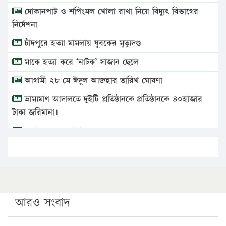
দোকানপাট ও শপিংমল খোলা রাখা নিয়ে বিদ্যুৎ বিভাগের
নির্দেশনা
চাঁদপুরে হত্যা মামলায় যুবকের মৃত্যুদণ্ড
মাকে হত্যা করে ‘নাটক’ সাজান ছেলে
আগামী ২৮ মে ঈদুল আজহার তারিখ ঘোষণা
ভ্রাম্যমাণ আদালতে দুইটি প্রতিষ্ঠানকে প্রতিষ্ঠানকে ৪০হাজার
টাকা জরিমানা।
এবার লঞ্চের ভাড়া বাড়ল
১৭ থেকে ২১ শতাংশ বিদ্যুতের দাম বাড়ানোর প্রস্তাব পিডিবির
১৬ মে চাঁদপুর ও ২৫ মে ফেনী সফরে যাবেন প্রধানমন্ত্রী
উচ্চশিক্ষায় গৌরবময় অর্জন: পূর্ণ স্কলারশিপে যুক্তরাষ্ট্রে
পিএইচডি করছেন কুয়েটের কৃতি…
আরও সংবাদ
সারা দেশে বজ্রাঘাতে ১৪ জনের প্রাণহানি