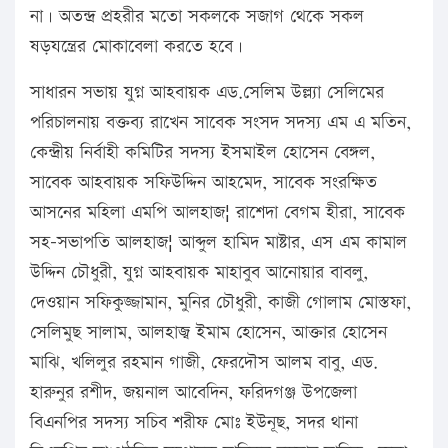
না। অতন্দ্র প্রহরীর মতো সকলকে সজাগ থেকে সকল
ষড়যন্ত্রের মোকাবেলা করতে হবে।
সাধারন সভায় যুগ্ন আহবায়ক এড.সেলিম উল্ল্যা সেলিমের
পরিচালনায় বক্তব্য রাখেন সাবেক সংসদ সদস্য এম এ মতিন,
কেন্দ্রীয় নির্বাহী কমিটির সদস্য ইসমাইল হোসেন বেঙ্গল,
সাবেক আহবায়ক সফিউদ্দিন আহমেদ, সাবেক সংরক্ষিত
আসনের মহিলা এমপি আলহাজ¦ রাশেদা বেগম হীরা, সাবেক
সহ-সভাপতি আলহাজ¦ আব্দুল হামিদ মাষ্টার, এস এম কামাল
উদ্দিন চৌধুরী, যুগ্ন আহবায়ক মাহাবুব আনোয়ার বাবলু,
দেওয়ান সফিকুজ্জামান, মুনির চৌধুরী, কাজী গোলাম মোস্তফা,
সেলিমুছ সালাম, আলহাজ্ব ইমাম হোসেন, আক্তার হোসেন
মাঝি, খলিলুর রহমান গাজী, ফেরদৌস আলম বাবু, এড.
হারুনুর রশীদ, জয়নাল আবেদিন, ফরিদগঞ্জ উপজেলা
বিএনপির সদস্য সচিব শরীফ মোঃ ইউনূছ, সদর থানা