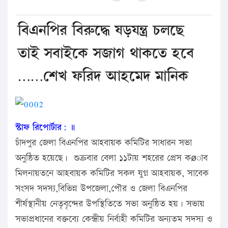
বিএনপির বিরুদ্ধে ষড়যন্ত্র চলছে
তাই সবাইকে সজাগ থাকতে হবে
……শেখ ফরিদ আহমেদ মানিক
স্টাফ রিপোর্টার: ॥
চাঁদপুর জেলা বিএনপির আহবায়ক কমিটির সাধারন সভা
অনুষ্ঠিত হয়েছে। শুক্রবার বেলা ১১টায় শহরের প্রেস কøাব
মিলনায়তনে আহবায়ক কমিটির সকল যুগ্ন আহবায়ক, সাবেক
সংসদ সদস্য,বিভিন্ন উপজেলা,পৌর ও জেলা বিএনপির
শীর্ষস্থানীয় নেতৃবৃন্দের উপস্থিতিতে সভা অনুষ্ঠিত হয়। সভায়
সভাপ্রধানের বক্তব্যে কেন্দ্রীয় নির্বাহী কমিটির অন্যতম সদস্য ও