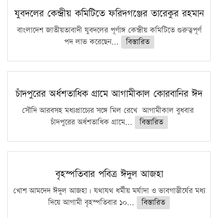
কঠোর হচ্ছে এসএসসি ও এইচএসসি পরীক্ষা
যুবদলের কেন্দ্রীয় কমিটিতে ফরিদগঞ্জের তারেকুর রহমান
ফরিদগঞ্জে আগুনে পুড়লো ৬ ব্যবসা প্রতিষ্ঠান
বাংলাদেশ জাতীয়তাবাদী যুবদলের পূর্ণাঙ্গ কেন্দ্রীয় কমিটিতে গুরুত্বপূর্ণ
পদ লাভ করেছেন...
বিস্তারিত
চাঁদপুরের অর্ধশতাধিক গ্রামে আগামীকাল কোরবানির ঈদ
সৌদি আরবসহ মধ্যপ্রাচ্যের সঙ্গে মিল রেখে আগামীকাল বুধবার
চাঁদপুরের অর্ধশতাধিক গ্রামে...
বিস্তারিত
বৃহস্পতিবার পবিত্র ঈদুল আজহা
খোশ আমদেদ ঈদুল আজহা। যথাযথ ধর্মীয় মর্যাদা ও ভাবগাম্ভীর্যের মধ্য
দিয়ে আগামী বৃহস্পতিবার ১০...
বিস্তারিত