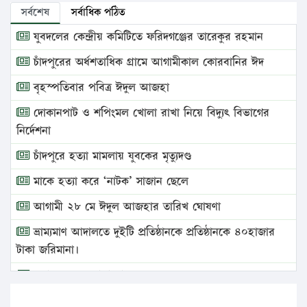
সর্বশেষ
সর্বাধিক পঠিত
যুবদলের কেন্দ্রীয় কমিটিতে ফরিদগঞ্জের তারেকুর রহমান
চাঁদপুরের অর্ধশতাধিক গ্রামে আগামীকাল কোরবানির ঈদ
বৃহস্পতিবার পবিত্র ঈদুল আজহা
দোকানপাট ও শপিংমল খোলা রাখা নিয়ে বিদ্যুৎ বিভাগের
নির্দেশনা
চাঁদপুরে হত্যা মামলায় যুবকের মৃত্যুদণ্ড
মাকে হত্যা করে ‘নাটক’ সাজান ছেলে
আগামী ২৮ মে ঈদুল আজহার তারিখ ঘোষণা
ভ্রাম্যমাণ আদালতে দুইটি প্রতিষ্ঠানকে প্রতিষ্ঠানকে ৪০হাজার
টাকা জরিমানা।
এবার লঞ্চের ভাড়া বাড়ল
১৭ থেকে ২১ শতাংশ বিদ্যুতের দাম বাড়ানোর প্রস্তাব পিডিবির