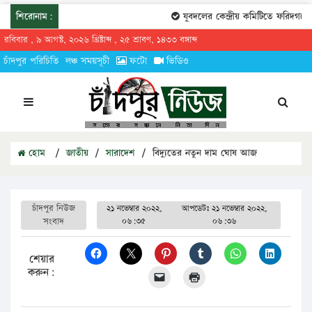
শিরোনাম:
যুবদলের কেন্দ্রীয় কমিটিতে ফরিদগঞ্জের
রবিবার , ৯ আগস্ট, ২০২৬ খ্রিষ্টাব্দ , ২৫ শ্রাবণ, ১৪৩৩ বঙ্গাব্দ
চাঁদপুর পরিচিতি
লঞ্চ সময়সূচী
ফটো
ভিডিও
হোম
/
জাতীয়
/
সারাদেশ
/
বিদ্যুতের নতুন দাম ঘোষ আজ
চাঁদপুর নিউজ
২১ নভেম্বার ২০২২,
আপডেটঃ
২১ নভেম্বার ২০২২,
সংবাদ
০৬:৩৫
০৬:৩৬
শেয়ার
করুন: