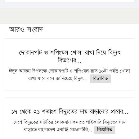
১৬ মে চাঁদপুর ও ২৫ মে ফেনী সফরে যাবেন প্রধানমন্ত্রী
উচ্চশিক্ষায় গৌরবময় অর্জন: পূর্ণ স্কলারশিপে যুক্তরাষ্ট্রে
পিএইচডি করছেন কুয়েটের কৃতি…
আরও সংবাদ
সারা দেশে বজ্রাঘাতে ১৪ জনের প্রাণহানি
কঠোর হচ্ছে এসএসসি ও এইচএসসি পরীক্ষা
দোকানপাট ও শপিংমল খোলা রাখা নিয়ে বিদ্যুৎ
বিভাগের…
ফরিদগঞ্জে আগুনে পুড়লো ৬ ব্যবসা প্রতিষ্ঠান
ঈদুল আজহা উপলক্ষে দোকানপাট ও শপিংমল রাত ১০টা পর্যন্ত খোলা
রাখা যাবে বলে জানিয়েছে বিদ্যুৎ...
বিস্তারিত
১৭ থেকে ২১ শতাংশ বিদ্যুতের দাম বাড়ানোর প্রস্তাব…
দেশে বিদ্যুতের ঘাটতির লোকসান কমাতে পাইকারি বিদ্যুতের দাম
বাড়াতে বাংলাদেশ এনার্জি রেগুলেটরি...
বিস্তারিত