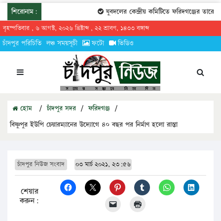
শিরোনাম:
যুবদলের কেন্দ্রীয় কমিটিতে ফরিদগঞ্জের তারেকুর 
বৃহস্পতিবার , ৬ আগস্ট, ২০২৬ খ্রিষ্টাব্দ , ২২ শ্রাবণ, ১৪৩৩ বঙ্গাব্দ
চাঁদপুর পরিচিতি
লঞ্চ সময়সূচী
ফটো
ভিডিও
হোম
/
চাঁদপুর সদর
/
ফরিদগঞ্জ
/
বিষ্ণুপুর ইউপি চেয়ারম্যানের উদ্যোগে ৪০ বছর পর নির্মাণ হলো রাস্তা
চাঁদপুর নিউজ সংবাদ
০৩ মার্চ ২০২১, ২৩:৫৬
শেয়ার
করুন: