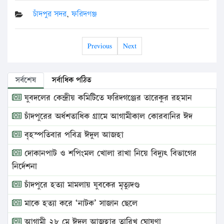
চাঁদপুর সদর
,
ফরিদগঞ্জ
Previous
Next
সর্বশেষ
সর্বাধিক পঠিত
যুবদলের কেন্দ্রীয় কমিটিতে ফরিদগঞ্জের তারেকুর রহমান
চাঁদপুরের অর্ধশতাধিক গ্রামে আগামীকাল কোরবানির ঈদ
বৃহস্পতিবার পবিত্র ঈদুল আজহা
দোকানপাট ও শপিংমল খোলা রাখা নিয়ে বিদ্যুৎ বিভাগের
নির্দেশনা
চাঁদপুরে হত্যা মামলায় যুবকের মৃত্যুদণ্ড
মাকে হত্যা করে ‘নাটক’ সাজান ছেলে
আগামী ২৮ মে ঈদুল আজহার তারিখ ঘোষণা