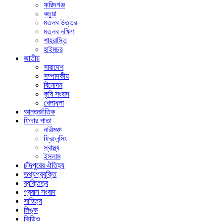
ফরিদগঞ্জ
কচুয়া
মতলব উত্তর
মতলব দক্ষিণ
শাহরাস্তি
হাইমচর
জাতীয়
সারাদেশ
সম্পাদকীয়
বিনোদন
কৃষি সংবাদ
খেলাধুলা
আন্তর্জাতিক
ফিচার পাতা
নারীমঞ্চ
ফ্রিলেন্সিং
স্বাস্থ্য
ইসলাম
চাঁদপুরের ঐতিহ্য
তথ্যপ্রযুক্তি
ব্যক্তিত্ব
প্রবাস সংবাদ
সাহিত্য
লিঙ্ক
ভিডিও