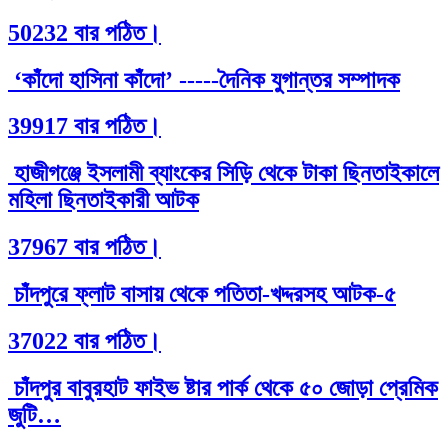
50232 বার পঠিত।
‘কাঁদো হাসিনা কাঁদো’ -----দৈনিক যুগান্তর সম্পাদক
39917 বার পঠিত।
হাজীগঞ্জে ইসলামী ব্যাংকের সিড়ি থেকে টাকা ছিনতাইকালে
মহিলা ছিনতাইকারী আটক
37967 বার পঠিত।
চাঁদপুরে ফ্লাট বাসায় থেকে পতিতা-খদ্দরসহ আটক-৫
37022 বার পঠিত।
চাঁদপুর বাবুরহাট ফাইভ ষ্টার পার্ক থেকে ৫০ জোড়া প্রেমিক
জুটি…