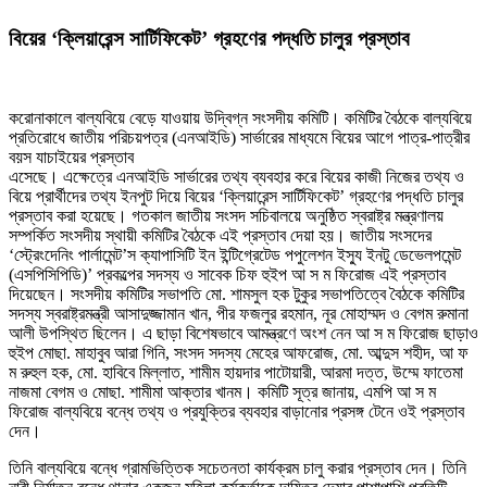
বিয়ের ‘ক্লিয়ারেন্স সার্টিফিকেট’ গ্রহণের পদ্ধতি চালুর প্রস্তাব
করোনাকালে বাল্যবিয়ে বেড়ে যাওয়ায় উদ্বিগ্ন সংসদীয় কমিটি। কমিটির বৈঠকে বাল্যবিয়ে
প্রতিরোধে জাতীয় পরিচয়পত্র (এনআইডি) সার্ভারের মাধ্যমে বিয়ের আগে পাত্র-পাত্রীর
বয়স যাচাইয়ের প্রস্তাব
এসেছে। এক্ষেত্রে এনআইডি সার্ভারের তথ্য ব্যবহার করে বিয়ের কাজী নিজের তথ্য ও
বিয়ে প্রার্থীদের তথ্য ইনপুট দিয়ে বিয়ের ‘ক্লিয়ারেন্স সার্টিফিকেট’ গ্রহণের পদ্ধতি চালুর
প্রস্তাব করা হয়েছে। গতকাল জাতীয় সংসদ সচিবালয়ে অনুষ্ঠিত স্বরাষ্ট্র মন্ত্রণালয়
সম্পর্কিত সংসদীয় স্থায়ী কমিটির বৈঠকে এই প্রস্তাব দেয়া হয়। জাতীয় সংসদের
‘স্ট্রেংদেনিং পার্লামেন্ট’স ক্যাপাসিটি ইন ইন্টিগ্রেটেড পপুলেশন ইস্যু ইনটু ডেভেলপমেন্ট
(এসপিসিপিডি)’ প্রকল্পের সদস্য ও সাবেক চিফ হুইপ আ স ম ফিরোজ এই প্রস্তাব
দিয়েছেন। সংসদীয় কমিটির সভাপতি মো. শামসুল হক টুকুর সভাপতিত্বে বৈঠকে কমিটির
সদস্য স্বরাষ্ট্রমন্ত্রী আসাদুজ্জামান খান, পীর ফজলুর রহমান, নূর মোহাম্মদ ও বেগম রুমানা
আলী উপস্থিত ছিলেন। এ ছাড়া বিশেষভাবে আমন্ত্রণে অংশ নেন আ স ম ফিরোজ ছাড়াও
হুইপ মোছা. মাহাবুব আরা গিনি, সংসদ সদস্য মেহের আফরোজ, মো. আব্দুস শহীদ, আ ফ
ম রুহুল হক, মো. হাবিবে মিল্লাত, শামীম হায়দার পাটোয়ারী, আরমা দত্ত, উম্মে ফাতেমা
নাজমা বেগম ও মোছা. শামীমা আক্তার খানম। কমিটি সূত্র জানায়, এমপি আ স ম
ফিরোজ বাল্যবিয়ে বন্ধে তথ্য ও প্রযুক্তির ব্যবহার বাড়ানোর প্রসঙ্গ টেনে ওই প্রস্তাব
দেন।
তিনি বাল্যবিয়ে বন্ধে গ্রামভিত্তিক সচেতনতা কার্যক্রম চালু করার প্রস্তাব দেন। তিনি