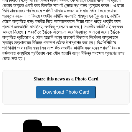
নারী নির্যাতন বন্ধে থানার একজন মহিলা কর্মকর্তাকে দায়িত্ব দেয়ার পাশাপাশি প্রতিটি
জেলায় অন্তত একটি করে ভিকটিম সাপোর্ট সেন্টার স্থাপনের প্রস্তাব করেন। এ ছাড়া
তিনি মাদকদ্রব্য প্রতিরোধে প্রতিটি থানায় একজন অফিসার নির্ধারণ করে দেয়ারও
প্রস্তাব করেন। এ বিষয়ে সংসদীয় কমিটির সভাপতি শামসুল হক টুকু বলেন, কমিটির
বৈঠকে বাল্যবিয়ে বন্ধে করণীয় নিয়ে আলোচনাকালে বিয়ের আগে পাত্র-পাত্রীর বয়স
প্রমাণে এনআইডি যাচাইসহ বেশকিছু প্রস্তাব এসেছে। সংসদীয় কমিটি ওই বক্তব্য
আমলে নিয়েছে। পরবর্তীতে বৈঠকে আলোচনা করে সিদ্ধান্ত জানানো হবে। বৈঠকে
বাল্যবিয়ে প্রতিরোধ ও যৌন হয়রানি বন্ধে হাইকোর্ট বিভাগের নির্দেশনা বাস্তবায়নে
স্বরাষ্ট্র মন্ত্রণালয়ের বিভিন্ন পদক্ষেপ বৈঠকে উপস্থাপন করা হয়। বিএপিপিডি’র
প্রতিনিধি ও স্বরাষ্ট্র মন্ত্রণালয় সম্পর্কিত সংসদীয় কমিটির সদস্যদের পরামর্শ বিষয়ক
কর্মশালায় বাল্যবিয়ে প্রতিরোধ এবং যৌন হয়রানি বন্ধে বিভিন্ন পদক্ষেপ গ্রহণের ওপর
জোর দেয়া হয়।
Share this news as a Photo Card
Download Photo Card
Categories