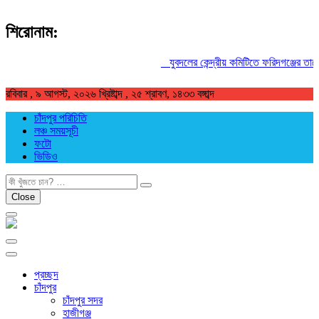
শিরোনাম:
যুবদলের কেন্দ্রীয় কমিটিতে ফরিদগঞ্জের তারেকু
রবিবার , ৯ আগস্ট, ২০২৬ খ্রিষ্টাব্দ , ২৫ শ্রাবণ, ১৪৩৩ বঙ্গাব্দ
চাঁদপুর পরিচিতি
লঞ্চ সময়সূচী
ফটো
ভিডিও
খুজুন
Close
প্রচ্ছদ
চাঁদপুর
চাঁদপুর সদর
হাজীগঞ্জ