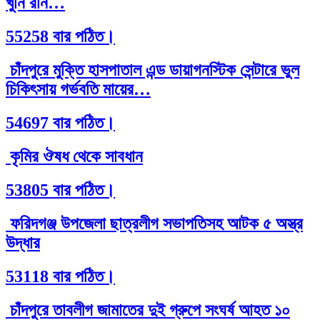
খুনি রনি…
55258 বার পঠিত।
চাঁদপুরে মুক্তি হাসপাতাল এন্ড ডায়াগনস্টিক সেন্টারে ভুল
চিকিৎসায় গর্ভবতি মায়ের…
54697 বার পঠিত।
কৃমির ঔষধ থেকে সাবধান
53805 বার পঠিত।
ফরিদগঞ্জ উপজেলা ছাত্রলীগ সভাপতিসহ আটক ৫ অস্ত্র
উদ্ধার
53118 বার পঠিত।
চাঁদপুরে তাবলীগ জামাতের দুই গ্রুপে সংঘর্ষ আহত ১০