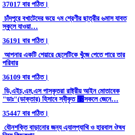
37017 বার পঠিত।
চাঁদপুরে বখাটেদের ভয়ে ৭ম শ্রেণীর ছাত্রীর ৬মাস যাবত
স্কুলে যাওয়া…
36191 বার পঠিত।
আপনার একটি শেয়ারে ছেলেটিকে খুঁজে পেতে পারে তার
পরিবার
36109 বার পঠিত।
ডি,এইচ,এম,এস পাসকৃতরা রাষ্ট্রীয় আইন মোতাবেক
"ডাঃ"(ডাক্তার) হিসাবে স্বীকৃত ঳সকলে জেনে…
35447 বার পঠিত।
যৌনশক্তি বাড়ানোর জন্য এ্যালপ্যাথি ও হারবাল ঔষধ