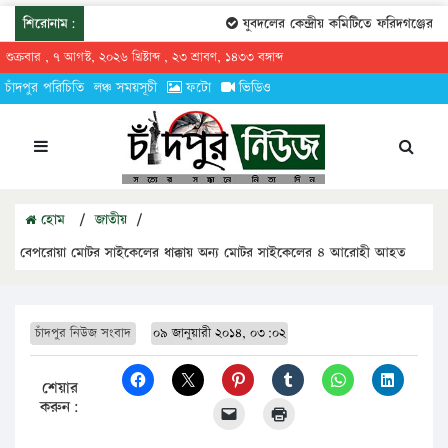
শিরোনাম:
যুবদলের কেন্দ্রীয় কমিটিতে ফরিদগঞ্জের তারে
শুক্রবার , ৭ আগস্ট, ২০২৬ খ্রিষ্টাব্দ , ২৩ শ্রাবণ, ১৪৩৩ বঙ্গাব্দ
চাঁদপুর পরিচিতি
লঞ্চ সময়সূচী
ফটো
ভিডিও
হোম
/
জাতীয়
/
বেপরোয়া মোটর সাইকেলের ধাক্কায় অন্য মোটর সাইকেলের ৪ আরোহী আহত
চাঁদপুর নিউজ সংবাদ
০৯ জানুয়ারী ২০১৪, ০৩:০২
শেয়ার
করুন: