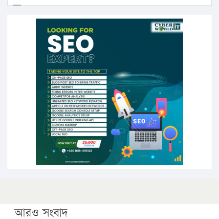
এবার লঞ্চের ভাড়া বাড়ল
১৭ থেকে ২১ শতাংশ বিদ্যুতের দাম বাড়ানোর প্রস্তাব পিডিবির
১৬ মে চাঁদপুর ও ২৫ মে ফেনী সফরে যাবেন প্রধানমন্ত্রী
উচ্চশিক্ষায় গৌরবময় অর্জন: পূর্ণ স্কলারশিপে যুক্তরাষ্ট্রে
পিএইচডি করছেন কুয়েটের কৃতি…
সারা দেশে বজ্রাঘাতে ১৪ জনের প্রাণহানি
কঠোর হচ্ছে এসএসসি ও এইচএসসি পরীক্ষা
ফরিদগঞ্জে আগুনে পুড়লো ৬ ব্যবসা প্রতিষ্ঠান
আরও সংবাদ