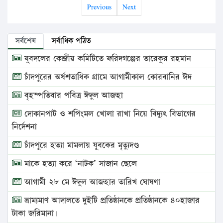
Previous
Next
সর্বশেষ
সর্বাধিক পঠিত
যুবদলের কেন্দ্রীয় কমিটিতে ফরিদগঞ্জের তারেকুর রহমান
চাঁদপুরের অর্ধশতাধিক গ্রামে আগামীকাল কোরবানির ঈদ
বৃহস্পতিবার পবিত্র ঈদুল আজহা
দোকানপাট ও শপিংমল খোলা রাখা নিয়ে বিদ্যুৎ বিভাগের
নির্দেশনা
চাঁদপুরে হত্যা মামলায় যুবকের মৃত্যুদণ্ড
মাকে হত্যা করে ‘নাটক’ সাজান ছেলে
আগামী ২৮ মে ঈদুল আজহার তারিখ ঘোষণা
ভ্রাম্যমাণ আদালতে দুইটি প্রতিষ্ঠানকে প্রতিষ্ঠানকে ৪০হাজার
টাকা জরিমানা।