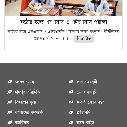
কঠোর হচ্ছে এসএসসি ও এইচএসসি পরীক্ষা
কঠোর হচ্ছে এসএসসি ও এইচএসসি পরীক্ষার নিয়ম কানুনে। দীর্ঘদিনের
প্রশ্নপত্র ফাঁস, নকল ও...
বিস্তারিত
ওয়েব বৃত্তান্ত
লঞ্চ সময়সূচী
চাঁদপুর পরিচিতি
ট্রেন সময়সূচী
বিজ্ঞাপন মুল্য
জরুরী ফোন নম্বর
আমাদের সম্পর্কে
প্রতিনিধি
ক্যারিয়ার
ভ্রমন গাইড