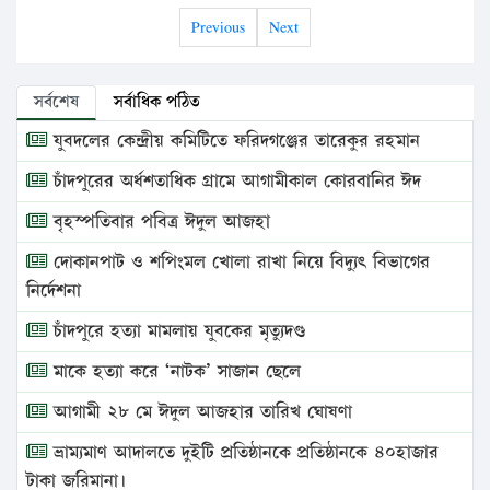
Previous
Next
সর্বশেষ
সর্বাধিক পঠিত
যুবদলের কেন্দ্রীয় কমিটিতে ফরিদগঞ্জের তারেকুর রহমান
চাঁদপুরের অর্ধশতাধিক গ্রামে আগামীকাল কোরবানির ঈদ
বৃহস্পতিবার পবিত্র ঈদুল আজহা
দোকানপাট ও শপিংমল খোলা রাখা নিয়ে বিদ্যুৎ বিভাগের
নির্দেশনা
চাঁদপুরে হত্যা মামলায় যুবকের মৃত্যুদণ্ড
মাকে হত্যা করে ‘নাটক’ সাজান ছেলে
আগামী ২৮ মে ঈদুল আজহার তারিখ ঘোষণা
ভ্রাম্যমাণ আদালতে দুইটি প্রতিষ্ঠানকে প্রতিষ্ঠানকে ৪০হাজার
টাকা জরিমানা।