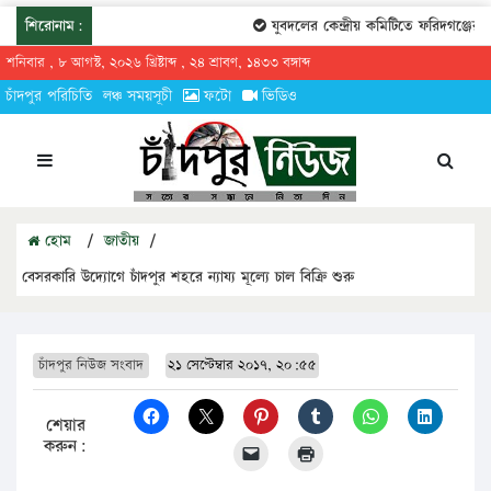
শিরোনাম:
যুবদলের কেন্দ্রীয় কমিটিতে ফরিদগঞ্জের তা
শনিবার , ৮ আগস্ট, ২০২৬ খ্রিষ্টাব্দ , ২৪ শ্রাবণ, ১৪৩৩ বঙ্গাব্দ
চাঁদপুর পরিচিতি
লঞ্চ সময়সূচী
ফটো
ভিডিও
হোম
/
জাতীয়
/
বেসরকারি উদ্যোগে চাঁদপুর শহরে ন্যায্য মূল্যে চাল বিক্রি শুরু
চাঁদপুর নিউজ সংবাদ
২১ সেপ্টেম্বার ২০১৭, ২০:৫৫
শেয়ার
করুন: