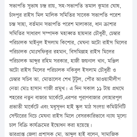
সভাপতি সুভাষ চন্দ্র রায়, সহ-সভাপতি তমাল কুমার ঘোষ,
চাঁদপুর রাইস মিল মালিক সমিতির সাবেক সভাপতি পরেশ
চন্দ্র সাহা, বর্তমান সভাপতি পরেশ মালাকার, ধান ক্রাশার
সমিতির সাধারণ সম্পাদক মহাব্বত হায়দার চৌধুরী, চেম্বার
পরিচালক মাইনুল ইসলাম কিশোর, মেঘনা অটো রাইস মিলের
পরিচালক মোঃসফিকুর রহমান, বিসমিল্লাহ রাইস মিলের
পরিচালক আব্দুর রহিম সরকার, হাজী জয়নাল খান, মঞ্জিল
অটো রাইস মিলের পরিচালক নকিবুল ইসলাম চৌধুরী ও
চেম্বার সচিব আ. মোতালেব শেখ টুটুল, পৌর আওয়ামীলীগ
নেতা মোঃ হাসান গাজী প্রমুখ। এ দিন সকাল ১১ টায় প্রথমে
শহরের নতুন বাজার মার্কেটে,এরপর পুরাণবাজার লোহারপুল
প্রভাতী মার্কেটে এবং মধুসূদন হাই স্কুল মাঠ সংলগ্ন কমিউনিটি
সেন্টারের নিচে মেঘনা রাইস মিলে বেসরকারিভাবে ন্যায মূল্যে
চাল বিক্রি কার্যক্রমের ইদ্বোধন করা হয়েছে।
ভারপ্রাপ্ত জেলা প্রশাসক মো. আব্দুল হাই বলেন, সামাজিক