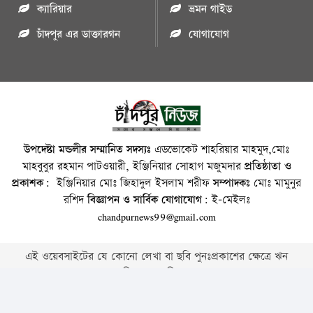
ক্যারিয়ার
ভ্রমন গাইড
চাঁদপুর এর ডাক্তারগন
যোগাযোগ
উপদেষ্টা মন্ডলীর সম্মানিত সদস্যঃ
এডভোকেট শাহরিয়ার মাহমুদ,মোঃ
মাহবুবুর রহমান পাটওয়ারী, ইঞ্জিনিয়ার সোহাগ মজুমদার
প্রতিষ্ঠাতা ও
প্রকাশক:
ইঞ্জিনিয়ার মোঃ জিহাদুল ইসলাম শরীফ
সম্পাদকঃ
মোঃ মামুনুর
রশিদ
বিজ্ঞাপন ও সার্বিক যোগাযোগ:
ই-মেইলঃ
chandpurnews99@gmail.com
এই ওয়েবসাইটের যে কোনো লেখা বা ছবি পুনঃপ্রকাশের ক্ষেত্রে ঋন
স্বীকার বাঞ্চনীয় ।
Copyright © 2026 • Chandpurnews.com • All Rights Reserved