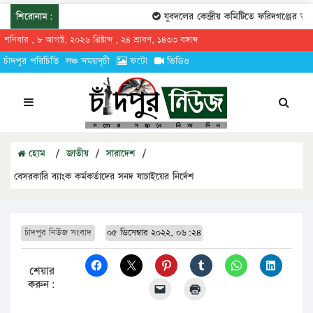
শিরোনাম:
যুবদলের কেন্দ্রীয় কমিটিতে ফরিদগঞ্জের তারেকুর
শনিবার , ৮ আগস্ট, ২০২৬ খ্রিষ্টাব্দ , ২৪ শ্রাবণ, ১৪৩৩ বঙ্গাব্দ
চাঁদপুর পরিচিতি
লঞ্চ সময়সূচী
ফটো
ভিডিও
হোম
/
জাতীয়
/
সারাদেশ
/
বেসরকারি ব্যাংক কর্মকর্তাদের সনদ যাচাইয়ের নির্দেশ
চাঁদপুর নিউজ সংবাদ
০৫ ডিসেম্বার ২০২২, ০৬:২৪
শেয়ার
করুন: