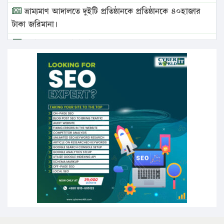
ভ্রাম্যমাণ আদালতে দুইটি প্রতিষ্ঠানকে প্রতিষ্ঠানকে ৪০হাজার
টাকা জরিমানা।
এবার লঞ্চের ভাড়া বাড়ল
১৭ থেকে ২১ শতাংশ বিদ্যুতের দাম বাড়ানোর প্রস্তাব পিডিবির
১৬ মে চাঁদপুর ও ২৫ মে ফেনী সফরে যাবেন প্রধানমন্ত্রী
উচ্চশিক্ষায় গৌরবময় অর্জন: পূর্ণ স্কলারশিপে যুক্তরাষ্ট্রে
পিএইচডি করছেন কুয়েটের কৃতি…
সারা দেশে বজ্রাঘাতে ১৪ জনের প্রাণহানি
কঠোর হচ্ছে এসএসসি ও এইচএসসি পরীক্ষা
ফরিদগঞ্জে আগুনে পুড়লো ৬ ব্যবসা প্রতিষ্ঠান