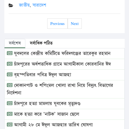
জাতীয়
,
সারাদেশ
Previous
Next
সর্বশেষ
সর্বাধিক পঠিত
যুবদলের কেন্দ্রীয় কমিটিতে ফরিদগঞ্জের তারেকুর রহমান
চাঁদপুরের অর্ধশতাধিক গ্রামে আগামীকাল কোরবানির ঈদ
বৃহস্পতিবার পবিত্র ঈদুল আজহা
দোকানপাট ও শপিংমল খোলা রাখা নিয়ে বিদ্যুৎ বিভাগের
নির্দেশনা
চাঁদপুরে হত্যা মামলায় যুবকের মৃত্যুদণ্ড
মাকে হত্যা করে ‘নাটক’ সাজান ছেলে
আগামী ২৮ মে ঈদুল আজহার তারিখ ঘোষণা