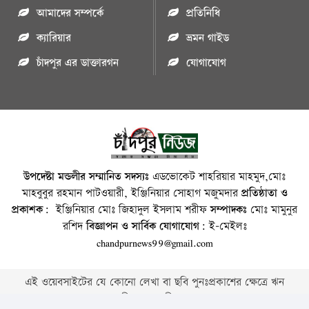
আমাদের সম্পর্কে
প্রতিনিধি
ক্যারিয়ার
ভ্রমন গাইড
চাঁদপুর এর ডাক্তারগন
যোগাযোগ
উপদেষ্টা মন্ডলীর সম্মানিত সদস্যঃ
এডভোকেট শাহরিয়ার মাহমুদ,মোঃ
মাহবুবুর রহমান পাটওয়ারী, ইঞ্জিনিয়ার সোহাগ মজুমদার
প্রতিষ্ঠাতা ও
প্রকাশক:
ইঞ্জিনিয়ার মোঃ জিহাদুল ইসলাম শরীফ
সম্পাদকঃ
মোঃ মামুনুর
রশিদ
বিজ্ঞাপন ও সার্বিক যোগাযোগ:
ই-মেইলঃ
chandpurnews99@gmail.com
এই ওয়েবসাইটের যে কোনো লেখা বা ছবি পুনঃপ্রকাশের ক্ষেত্রে ঋন
স্বীকার বাঞ্চনীয় ।