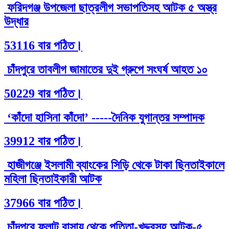
ফরিদগঞ্জ উপজেলা ছাত্রলীগ সভাপতিসহ আটক ৫ অস্ত্র
উদ্ধার
53116 বার পঠিত।
চাঁদপুরে তাবলীগ জামাতের দুই গ্রুপে সংঘর্ষ আহত ১০
50229 বার পঠিত।
‘কাঁদো হাসিনা কাঁদো’ -----দৈনিক যুগান্তর সম্পাদক
39912 বার পঠিত।
হাজীগঞ্জে ইসলামী ব্যাংকের সিড়ি থেকে টাকা ছিনতাইকালে
মহিলা ছিনতাইকারী আটক
37966 বার পঠিত।
চাঁদপুরে ফ্লাট বাসায় থেকে পতিতা-খদ্দরসহ আটক-৫