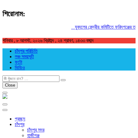
শিরোনাম:
যুবদলের কেন্দ্রীয় কমিটিতে ফরিদগঞ্জের তারেকু
শনিবার , ৮ আগস্ট, ২০২৬ খ্রিষ্টাব্দ , ২৪ শ্রাবণ, ১৪৩৩ বঙ্গাব্দ
চাঁদপুর পরিচিতি
লঞ্চ সময়সূচী
ফটো
ভিডিও
খুজুন
Close
প্রচ্ছদ
চাঁদপুর
চাঁদপুর সদর
হাজীগঞ্জ