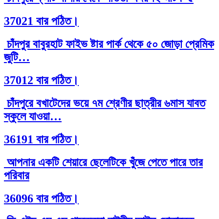
37021 বার পঠিত।
চাঁদপুর বাবুরহাট ফাইভ ষ্টার পার্ক থেকে ৫০ জোড়া প্রেমিক
জুটি…
37012 বার পঠিত।
চাঁদপুরে বখাটেদের ভয়ে ৭ম শ্রেণীর ছাত্রীর ৬মাস যাবত
স্কুলে যাওয়া…
36191 বার পঠিত।
আপনার একটি শেয়ারে ছেলেটিকে খুঁজে পেতে পারে তার
পরিবার
36096 বার পঠিত।