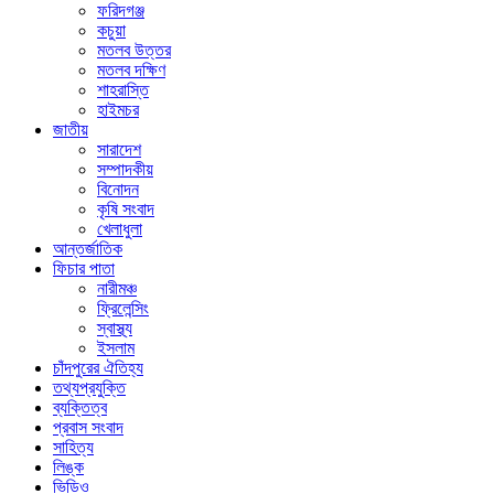
ফরিদগঞ্জ
কচুয়া
মতলব উত্তর
মতলব দক্ষিণ
শাহরাস্তি
হাইমচর
জাতীয়
সারাদেশ
সম্পাদকীয়
বিনোদন
কৃষি সংবাদ
খেলাধুলা
আন্তর্জাতিক
ফিচার পাতা
নারীমঞ্চ
ফ্রিলেন্সিং
স্বাস্থ্য
ইসলাম
চাঁদপুরের ঐতিহ্য
তথ্যপ্রযুক্তি
ব্যক্তিত্ব
প্রবাস সংবাদ
সাহিত্য
লিঙ্ক
ভিডিও