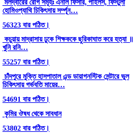
মলদ্বারের রোগ সমূহঃ এনাল ফিসার, পাইলস, ফিস্টুলা
হোমিওপ্যাথি চিকিৎসায় সর্ম্পূন…
56323 বার পঠিত।
কচুয়ায় মাদ্রাসায় ঢুকে শিক্ষককে ছুরিকাঘাত করে হত্যা ॥
খুনি রনি…
55257 বার পঠিত।
চাঁদপুরে মুক্তি হাসপাতাল এন্ড ডায়াগনস্টিক সেন্টারে ভুল
চিকিৎসায় গর্ভবতি মায়ের…
54691 বার পঠিত।
কৃমির ঔষধ থেকে সাবধান
53802 বার পঠিত।