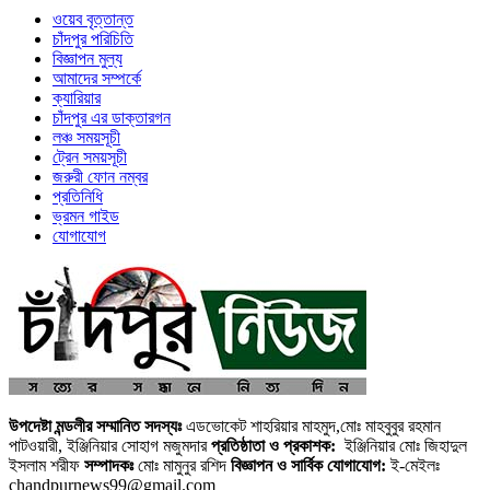
ওয়েব বৃত্তান্ত
চাঁদপুর পরিচিতি
বিজ্ঞাপন মুল্য
আমাদের সম্পর্কে
ক্যারিয়ার
চাঁদপুর এর ডাক্তারগন
লঞ্চ সময়সূচী
ট্রেন সময়সূচী
জরুরী ফোন নম্বর
প্রতিনিধি
ভ্রমন গাইড
যোগাযোগ
উপদেষ্টা মন্ডলীর সম্মানিত সদস্যঃ
এডভোকেট শাহরিয়ার মাহমুদ,মোঃ মাহবুবুর রহমান
পাটওয়ারী, ইঞ্জিনিয়ার সোহাগ মজুমদার
প্রতিষ্ঠাতা ও প্রকাশক:
ইঞ্জিনিয়ার মোঃ জিহাদুল
ইসলাম শরীফ
সম্পাদকঃ
মোঃ মামুনুর রশিদ
বিজ্ঞাপন ও সার্বিক যোগাযোগ:
ই-মেইলঃ
chandpurnews99@gmail.com