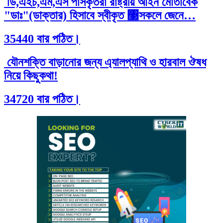
ডি,এইচ,এম,এস পাসকৃতরা রাষ্ট্রীয় আইন মোতাবেক
"ডাঃ"(ডাক্তার) হিসাবে স্বীকৃত ঳সকলে জেনে…
35440 বার পঠিত।
যৌনশক্তি বাড়ানোর জন্য এ্যালপ্যাথি ও হারবাল ঔষধ
নিয়ে কিছুকথা!
34720 বার পঠিত।