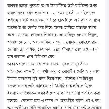
ডাকাত চক্ররা পুনরায় অপর ট্রলারটিতে উঠে যাত্রীদের উপর
হামলা করে সর্বস্ব লুটে নেয়। এ সময় যুবতী ও মহিলাদের
স্বর্ণালঙ্কার লুট করার জন্য শরীরে হাত দিলে অস্বীকৃতি জানালে
তাদের উপর দেশীয় অস্ত্র দিয়ে হামলা চালিয়ে রক্তাক্ত জখম
করে। এ সময় হামলার শিকার হওয়া হাবিবুর রহমান শিমুল,
আজাদ হোসেন, আল-আমিন, সাজ্জাদ, নোমান, সোহেল রানা,
জোবায়ের, আশিক, জেসমিন, স্বপ্না, সীমাসহ বেশ কয়েকজন
হাসপাতালে এসে চিকিৎসা নেয়।
ডাকাত দলের সদস্যরা প্রায় ৫০জন যুবক ও যুবতী ও
মহিলাদের নগদ টাকা, স্বর্ণালঙ্কার ও মোবাইল সেটসহ ৪ লাখ
টাকার মালামাল লুট করে নিয়ে যায়। ঘটনার পর চাঁদপুর
মডেল থানার ওসি কাইয়ুম, নৌÑফাঁড়ির আইসি জাহিদুল
ইসলাম ও ঊর্ধ্বতন কর্মকর্তাদের ডাকাতির ঘটনা অবহিত করা
হয়েছে। মেঘনার চরে এ রকম গণ ডাকাতির ঘটনা এই প্রথম।
ভুক্তভোগীদের দাবি ডাকাতির ঘটনার সাথে যারা জড়িত রয়েছে