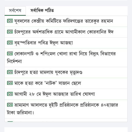
সর্বশেষ
সর্বাধিক পঠিত
যুবদলের কেন্দ্রীয় কমিটিতে ফরিদগঞ্জের তারেকুর রহমান
চাঁদপুরের অর্ধশতাধিক গ্রামে আগামীকাল কোরবানির ঈদ
বৃহস্পতিবার পবিত্র ঈদুল আজহা
দোকানপাট ও শপিংমল খোলা রাখা নিয়ে বিদ্যুৎ বিভাগের
নির্দেশনা
চাঁদপুরে হত্যা মামলায় যুবকের মৃত্যুদণ্ড
মাকে হত্যা করে ‘নাটক’ সাজান ছেলে
আগামী ২৮ মে ঈদুল আজহার তারিখ ঘোষণা
ভ্রাম্যমাণ আদালতে দুইটি প্রতিষ্ঠানকে প্রতিষ্ঠানকে ৪০হাজার
টাকা জরিমানা।
এবার লঞ্চের ভাড়া বাড়ল