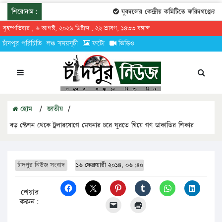
শিরোনাম:
যুবদলের কেন্দ্রীয় কমিটিতে ফরিদগঞ্জের তারেকু
বৃহস্পতিবার , ৬ আগস্ট, ২০২৬ খ্রিষ্টাব্দ , ২২ শ্রাবণ, ১৪৩৩ বঙ্গাব্দ
চাঁদপুর পরিচিতি
লঞ্চ সময়সূচী
ফটো
ভিডিও
হোম
/
জাতীয়
/
বড় স্টেশন থেকে ট্রলারযোগে মেঘনার চরে ঘুরতে গিয়ে গণ ডাকাতির শিকার
চাঁদপুর নিউজ সংবাদ
১৬ ফেব্রুয়ারী ২০১৪, ০৬:৪০
শেয়ার
করুন: