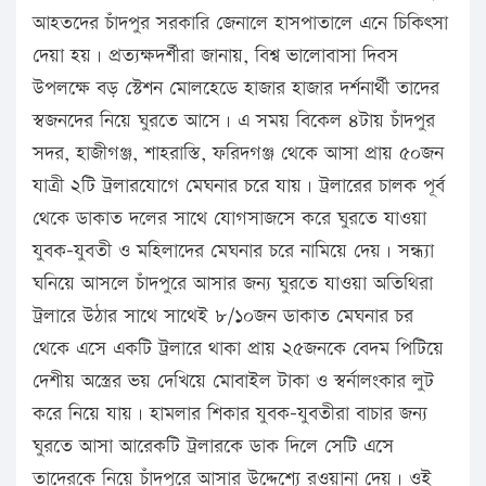
আহতদের চাঁদপুর সরকারি জেনালে হাসপাতালে এনে চিকিৎসা
দেয়া হয়। প্রত্যক্ষদর্শীরা জানায়, বিশ্ব ভালোবাসা দিবস
উপলক্ষে বড় স্টেশন মোলহেডে হাজার হাজার দর্শনার্থী তাদের
স্বজনদের নিয়ে ঘুরতে আসে। এ সময় বিকেল ৪টায় চাঁদপুর
সদর, হাজীগঞ্জ, শাহরাস্তি, ফরিদগঞ্জ থেকে আসা প্রায় ৫০জন
যাত্রী ২টি ট্রলারযোগে মেঘনার চরে যায়। ট্রলারের চালক পূর্ব
থেকে ডাকাত দলের সাথে যোগসাজসে করে ঘুরতে যাওয়া
যুবক-যুবতী ও মহিলাদের মেঘনার চরে নামিয়ে দেয়। সন্ধ্যা
ঘনিয়ে আসলে চাঁদপুরে আসার জন্য ঘুরতে যাওয়া অতিথিরা
ট্রলারে উঠার সাথে সাথেই ৮/১০জন ডাকাত মেঘনার চর
থেকে এসে একটি ট্রলারে থাকা প্রায় ২৫জনকে বেদম পিটিয়ে
দেশীয় অস্ত্রের ভয় দেখিয়ে মোবাইল টাকা ও স্বর্নালংকার লুট
করে নিয়ে যায়। হামলার শিকার যুবক-যুবতীরা বাচার জন্য
ঘুরতে আসা আরেকটি ট্রলারকে ডাক দিলে সেটি এসে
তাদেরকে নিয়ে চাঁদপুরে আসার উদ্দেশ্যে রওয়ানা দেয়। ওই