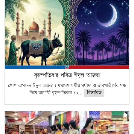
বৃহস্পতিবার পবিত্র ঈদুল আজহা
খোশ আমদেদ ঈদুল আজহা। যথাযথ ধর্মীয় মর্যাদা ও ভাবগাম্ভীর্যের মধ্য
দিয়ে আগামী বৃহস্পতিবার ১০...
বিস্তারিত