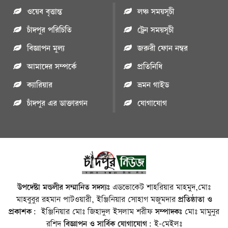
ওয়েব বৃত্তান্ত
লঞ্চ সময়সূচী
চাঁদপুর পরিচিতি
ট্রেন সময়সূচী
বিজ্ঞাপন মুল্য
জরুরী ফোন নম্বর
আমাদের সম্পর্কে
প্রতিনিধি
ক্যারিয়ার
ভ্রমন গাইড
চাঁদপুর এর ডাক্তারগন
যোগাযোগ
উপদেষ্টা মন্ডলীর সম্মানিত সদস্যঃ
এডভোকেট শাহরিয়ার মাহমুদ,মোঃ
মাহবুবুর রহমান পাটওয়ারী, ইঞ্জিনিয়ার সোহাগ মজুমদার
প্রতিষ্ঠাতা ও
প্রকাশক:
ইঞ্জিনিয়ার মোঃ জিহাদুল ইসলাম শরীফ
সম্পাদকঃ
মোঃ মামুনুর
রশিদ
বিজ্ঞাপন ও সার্বিক যোগাযোগ:
ই-মেইলঃ