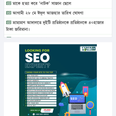
মাকে হত্যা করে ‘নাটক’ সাজান ছেলে
আগামী ২৮ মে ঈদুল আজহার তারিখ ঘোষণা
ভ্রাম্যমাণ আদালতে দুইটি প্রতিষ্ঠানকে প্রতিষ্ঠানকে ৪০হাজার
টাকা জরিমানা।
এবার লঞ্চের ভাড়া বাড়ল
১৭ থেকে ২১ শতাংশ বিদ্যুতের দাম বাড়ানোর প্রস্তাব পিডিবির
১৬ মে চাঁদপুর ও ২৫ মে ফেনী সফরে যাবেন প্রধানমন্ত্রী
উচ্চশিক্ষায় গৌরবময় অর্জন: পূর্ণ স্কলারশিপে যুক্তরাষ্ট্রে
পিএইচডি করছেন কুয়েটের কৃতি…
সারা দেশে বজ্রাঘাতে ১৪ জনের প্রাণহানি
কঠোর হচ্ছে এসএসসি ও এইচএসসি পরীক্ষা
ফরিদগঞ্জে আগুনে পুড়লো ৬ ব্যবসা প্রতিষ্ঠান