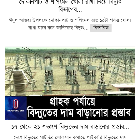
দোকানপাট ও শপিংমল খোলা রাখা নিয়ে বিদ্যুৎ
বিভাগের…
ঈদুল আজহা উপলক্ষে দোকানপাট ও শপিংমল রাত ১০টা পর্যন্ত খোলা
রাখা যাবে বলে জানিয়েছে বিদ্যুৎ...
বিস্তারিত
১৭ থেকে ২১ শতাংশ বিদ্যুতের দাম বাড়ানোর প্রস্তাব…
দেশে বিদ্যুতের ঘাটতির লোকসান কমাতে পাইকারি বিদ্যুতের দাম