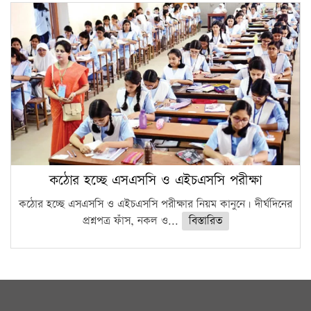
কঠোর হচ্ছে এসএসসি ও এইচএসসি পরীক্ষা
কঠোর হচ্ছে এসএসসি ও এইচএসসি পরীক্ষার নিয়ম কানুনে। দীর্ঘদিনের
প্রশ্নপত্র ফাঁস, নকল ও...
বিস্তারিত