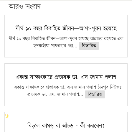
পিএইচডি করছেন কুয়েটের কৃতি…
আরও সংবাদ
সারা দেশে বজ্রাঘাতে ১৪ জনের প্রাণহানি
কঠোর হচ্ছে এসএসসি ও এইচএসসি পরীক্ষা
দীর্ঘ ১০ বছর বিবাহিত জীবন—আশা-পুরন হয়েছে
ফরিদগঞ্জে আগুনে পুড়লো ৬ ব্যবসা প্রতিষ্ঠান
দীর্ঘ ১০ বছর বিবাহিত জীবন—আশা-পুরন হয়েছে আল্লাহর রহমতে এক
হৃদয়ছোঁয়া সাফল্যের গল্প...
বিস্তারিত
একান্ত সাক্ষাৎকারে প্রভাষক ডা. এস জামান পলাশ
একান্ত সাক্ষাৎকারে প্রভাষক ডা. এস জামান পলাশ চাঁদপুর নিউজঃ
প্রভাষক ডা. এস. জামান পলাশ...
বিস্তারিত
বিড়াল কামড় বা আঁচড় – কী করবেন?