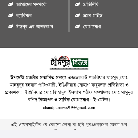
আমাদের সম্পর্কে
প্রতিনিধি
ক্যারিয়ার
ভ্রমন গাইড
চাঁদপুর এর ডাক্তারগন
যোগাযোগ
উপদেষ্টা মন্ডলীর সম্মানিত সদস্যঃ
এডভোকেট শাহরিয়ার মাহমুদ,মোঃ
মাহবুবুর রহমান পাটওয়ারী, ইঞ্জিনিয়ার সোহাগ মজুমদার
প্রতিষ্ঠাতা ও
প্রকাশক:
ইঞ্জিনিয়ার মোঃ জিহাদুল ইসলাম শরীফ
সম্পাদকঃ
মোঃ মামুনুর
রশিদ
বিজ্ঞাপন ও সার্বিক যোগাযোগ:
ই-মেইলঃ
chandpurnews99@gmail.com
এই ওয়েবসাইটের যে কোনো লেখা বা ছবি পুনঃপ্রকাশের ক্ষেত্রে ঋন
স্বীকার বাঞ্চনীয় ।