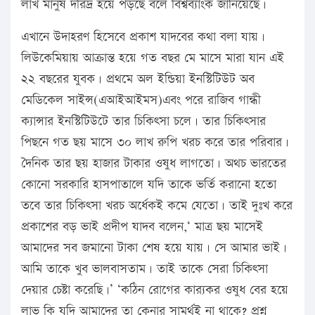
লাখ মানুষ দরিদ্র হয়ে পড়ছে বলে বিশ্বব্যাংক জানিয়েছে।
এখানে উদাহরণ হিসেবে প্রকাশ যাদবের কথা বলা যায়।
লিউকেমিয়ায় আক্রান্ত হয়ে গত বছর মে মাসে মারা যান এই
২২ বছরের যুবক। প্রথমে অল ইন্ডিয়া ইনস্টিটিউট অব
মেডিকেল সাইন্স(এআইআইমস)এবং পরে রাজিব গান্ধী
ক্যান্সার ইনস্টিটিউটে তার চিকিৎসা চলে। তার চিকিৎসার
পিছনে গত ছয় মাসে ৩০ লাখ রুপি খরচ করে তার পরিবার।
দৈনিক তার ছয় হাজার টাকার ওষুধ লাগতো। অথচ ভারতের
কোনো সরকারি হাসপাতালে যদি তাকে ভর্তি করানো হতো
তবে তার চিকিৎসা খরচ অর্ধেকই কমে যেতো। তাই দুঃখ করে
প্রকাশের বড় ভাই প্রদীপ যাদব বলেন,‘ মাত্র ছয় মাসেই
আমাদের সব জমানো টাকা শেষ হয়ে যায়। সে আমার ভাই।
আমি তাকে খুব ভালবাসতাম। তাই তাকে সেরা চিকিৎসা
দেয়ার চেষ্টা করেছি।’ ‘কঠিন রোগের কার‌্যকর ওষুধ বের হয়ে
লাভ কি যদি আমাদের তা কেনার সামর্থই না থাকে? প্রশ্ন