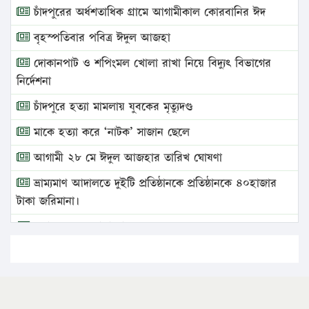
চাঁদপুরের অর্ধশতাধিক গ্রামে আগামীকাল কোরবানির ঈদ
বৃহস্পতিবার পবিত্র ঈদুল আজহা
দোকানপাট ও শপিংমল খোলা রাখা নিয়ে বিদ্যুৎ বিভাগের
নির্দেশনা
চাঁদপুরে হত্যা মামলায় যুবকের মৃত্যুদণ্ড
মাকে হত্যা করে ‘নাটক’ সাজান ছেলে
আগামী ২৮ মে ঈদুল আজহার তারিখ ঘোষণা
ভ্রাম্যমাণ আদালতে দুইটি প্রতিষ্ঠানকে প্রতিষ্ঠানকে ৪০হাজার
টাকা জরিমানা।
এবার লঞ্চের ভাড়া বাড়ল
১৭ থেকে ২১ শতাংশ বিদ্যুতের দাম বাড়ানোর প্রস্তাব পিডিবির
১৬ মে চাঁদপুর ও ২৫ মে ফেনী সফরে যাবেন প্রধানমন্ত্রী
উচ্চশিক্ষায় গৌরবময় অর্জন: পূর্ণ স্কলারশিপে যুক্তরাষ্ট্রে