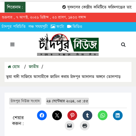
শিরোনাম:
যুবদলের কেন্দ্রীয় কমিটিতে ফরিদগঞ্জের তারেকু
শুক্রবার , ৭ আগস্ট, ২০২৬ খ্রিষ্টাব্দ , ২৩ শ্রাবণ, ১৪৩৩ বঙ্গাব্দ
চাঁদপুর পরিচিতি
লঞ্চ সময়সূচী
ফটো
ভিডিও
হোম
/
জাতীয়
/
ভুয়া বাদী সাজিয়ে আসামীকে জামিন করায় চাঁদপুর আদালত অঙ্গনে তোলপাড়
চাঁদপুর নিউজ সংবাদ
২৪ সেপ্টেম্বার ২০১৪, ০৫:৫৫
শেয়ার
করুন: