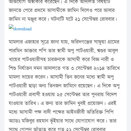
অভিযোগ অস্বীকার করেছেন। এ দিকে আদালত বিষয়টি
জানতে পেরে প্রথমে আসামীকে জামিন দিলেও পরে আবার
জামিন না মঞ্জুর করে। ঘটনাটি ঘটে ২১ সেপ্টেম্বর রোববার।
মামলার এজাহার সূত্রে জানা যায়, ফরিদগঞ্জের সাফুয়া গ্রামের
শারমিন আক্তার পপি তার স্বামী অপু পাটওয়ারী, শ্বশুর আবুল
খায়ের পাটওয়ারীসহ চারজনকে আসামী করে বিজ্ঞ নারী ও
শিশু নির্যাতন দমন আদালতে গত ৩ সেপ্টেম্বর ২০১৪ তারিখে
মামলা দায়ের করেন। আসামী তিন জনের মধ্যে স্বামী অপু
পাটওয়ারী ছাড়া অন্য তিনজন জামিনে রয়েছেন। এ দিকে অপু
পাটওয়ারী প্রবাসী হওয়ায় ২৫ সেপ্টেম্বর তার পুনরায় বিদেশ
যাওয়ার তারিখ। এ জন্য তার জামিন খুবই প্রয়োজন। এরই
মধ্যে আসামী পক্ষ বাদী পক্ষের আইনজীবী অতিরিক্ত পিপি
অ্যাডঃ মজিবুর রহমান ভূঁইয়ার সাথে যোগাযোগ করে। তার
সাথে গোপন আঁতাত করে গত ২১ সেপ্টেম্বর রোববার