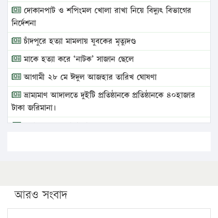
দোকানপাট ও শপিংমল খোলা রাখা নিয়ে বিদ্যুৎ বিভাগের
নির্দেশনা
চাঁদপুরে হত্যা মামলায় যুবকের মৃত্যুদণ্ড
মাকে হত্যা করে ‘নাটক’ সাজান ছেলে
আগামী ২৮ মে ঈদুল আজহার তারিখ ঘোষণা
ভ্রাম্যমাণ আদালতে দুইটি প্রতিষ্ঠানকে প্রতিষ্ঠানকে ৪০হাজার
টাকা জরিমানা।
এবার লঞ্চের ভাড়া বাড়ল
১৭ থেকে ২১ শতাংশ বিদ্যুতের দাম বাড়ানোর প্রস্তাব পিডিবির
১৬ মে চাঁদপুর ও ২৫ মে ফেনী সফরে যাবেন প্রধানমন্ত্রী
উচ্চশিক্ষায় গৌরবময় অর্জন: পূর্ণ স্কলারশিপে যুক্তরাষ্ট্রে
পিএইচডি করছেন কুয়েটের কৃতি…
আরও সংবাদ
সারা দেশে বজ্রাঘাতে ১৪ জনের প্রাণহানি