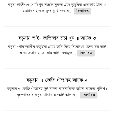
ফরিদগঞ্জে আগুনে পুড়লো ৬ ব্যবসা প্রতিষ্ঠান
কচুয়া-হাজীগঞ্জ-গৌরিপুর সড়কে ঘুরতে এসে ডুমুরিয়া এলাকায় ট্রাক ও
মোটরসাইকেল মুখোমুখি সংঘর্ষে...
বিস্তারিত
কচুয়ায় ভাই- ভাতিজার চাচা খুন ॥ আটক ৩
কচুয়া পৌরসভাধীন কড়ইয়া গ্রামে জমি নিয়ে বিরোধের জেরে বড় ভাই
ও ভাতিজার হাতে ছোট ভাই সিরাজুল...
বিস্তারিত
কচুয়ায় ৭ কেজি গাঁজাসহ আটক-২
কচুয়ায় ৭ কেজি গাঁজাসহ দুই মাদক কারবারিকে আটক করেছে পুলিশ।
বৃহস্পতিবার কচুয়া থানার এসআই আলাল...
বিস্তারিত