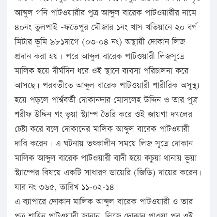
আব্দুল গনি পাটওয়ারীর পুত্র আব্দুল বারেক পাটওয়ারীর নামে
৪০নং তুলপাই -ফতেপুর মৌজার ১নং খাস খতিয়ানে ২০ বর্গ
মিটার ভূমি ৯৮১দাগে (০৩-০৪ নং) অস্থায়ী দোকান লিজ
প্রদান করা হয়। পরে আব্দুল বারেক পাটওয়ারী লিজসূত্রে
মালিক হয়ে দীর্ঘদিন ধরে ওই স্থানে ব্যবসা পরিচালনা করে
আসছে। পরবর্তীতে আব্দুল বারেক পাটওয়ারী শারীরিক অসুস্থ্য
হয়ে পড়লে পার্শ্ববর্তী দোকানদার মোসলেহ উদ্দিন ও তার পুত্র
শরীফ উদ্দিন গং ভূয়া স্ট্যাম্প তৈরি করে ওই জায়গা দখলের
চেষ্টা করে বলে দোকানের মালিক আব্দুল বারেক পাটওয়ারী
দাবি করেন। এ ঘটনায় তৎকালীন সময়ে লিজ সূত্রে দোকান
মালিক আব্দুল বারেক পাটওয়ারী বাদী হয়ে কচুয়া থানায় ভূয়া
স্ট্যাম্পের বিষয়ে একটি সাধারণ ডায়েরি (জিডি) দায়ের করেন।
যার নং ৩৬৫, তারিখ ১১-০২-১৪।
এ ব্যাপারে দোকান মালিক আব্দুল বারেক পাটওয়ারী ও তার
পুত্র শাহিন পাটওয়ারী জানান, লিজে দোকান পাওয়া পর ওই