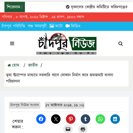
শিরোনাম:
যুবদলের কেন্দ্রীয় কমিটিতে ফরিদগঞ্জের তার
শনিবার , ৮ আগস্ট, ২০২৬ খ্রিষ্টাব্দ , ২৪ শ্রাবণ, ১৪৩৩ বঙ্গাব্দ
চাঁদপুর পরিচিতি
লঞ্চ সময়সূচী
ফটো
ভিডিও
হোম
/
জাতীয়
/
ভূয়া স্ট্যাম্পের মাধ্যমে সরকারি খালে দোকান নির্মাণ করে জমজমাট ব্যবসা
পরিচালনা
চাঁদপুর নিউজ সংবাদ
১৭ অক্টোবার ২০১৪, ১৯:০১
শেয়ার
করুন: