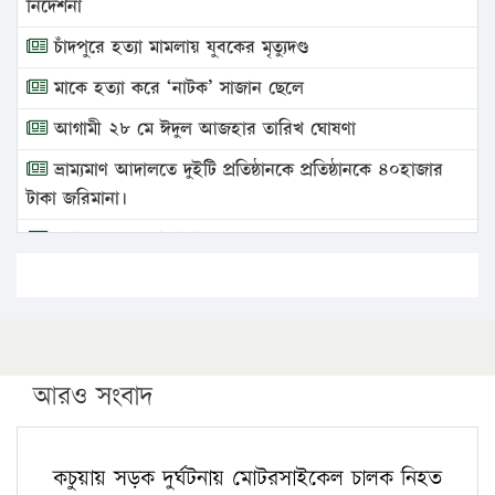
নির্দেশনা
চাঁদপুরে হত্যা মামলায় যুবকের মৃত্যুদণ্ড
মাকে হত্যা করে ‘নাটক’ সাজান ছেলে
আগামী ২৮ মে ঈদুল আজহার তারিখ ঘোষণা
ভ্রাম্যমাণ আদালতে দুইটি প্রতিষ্ঠানকে প্রতিষ্ঠানকে ৪০হাজার
টাকা জরিমানা।
এবার লঞ্চের ভাড়া বাড়ল
১৭ থেকে ২১ শতাংশ বিদ্যুতের দাম বাড়ানোর প্রস্তাব পিডিবির
১৬ মে চাঁদপুর ও ২৫ মে ফেনী সফরে যাবেন প্রধানমন্ত্রী
উচ্চশিক্ষায় গৌরবময় অর্জন: পূর্ণ স্কলারশিপে যুক্তরাষ্ট্রে
পিএইচডি করছেন কুয়েটের কৃতি…
আরও সংবাদ
সারা দেশে বজ্রাঘাতে ১৪ জনের প্রাণহানি
কঠোর হচ্ছে এসএসসি ও এইচএসসি পরীক্ষা
কচুয়ায় সড়ক দুর্ঘটনায় মোটরসাইকেল চালক নিহত