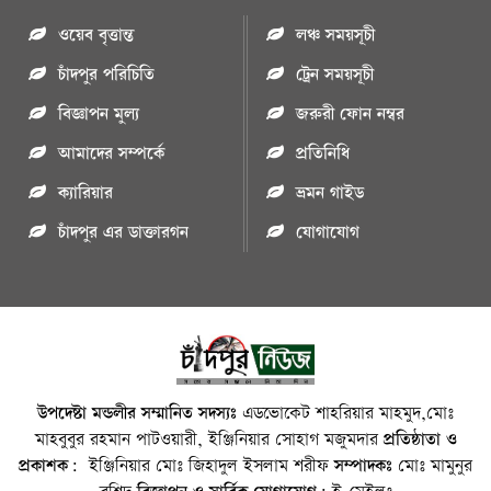
ওয়েব বৃত্তান্ত
লঞ্চ সময়সূচী
চাঁদপুর পরিচিতি
ট্রেন সময়সূচী
বিজ্ঞাপন মুল্য
জরুরী ফোন নম্বর
আমাদের সম্পর্কে
প্রতিনিধি
ক্যারিয়ার
ভ্রমন গাইড
চাঁদপুর এর ডাক্তারগন
যোগাযোগ
উপদেষ্টা মন্ডলীর সম্মানিত সদস্যঃ
এডভোকেট শাহরিয়ার মাহমুদ,মোঃ
মাহবুবুর রহমান পাটওয়ারী, ইঞ্জিনিয়ার সোহাগ মজুমদার
প্রতিষ্ঠাতা ও
প্রকাশক:
ইঞ্জিনিয়ার মোঃ জিহাদুল ইসলাম শরীফ
সম্পাদকঃ
মোঃ মামুনুর