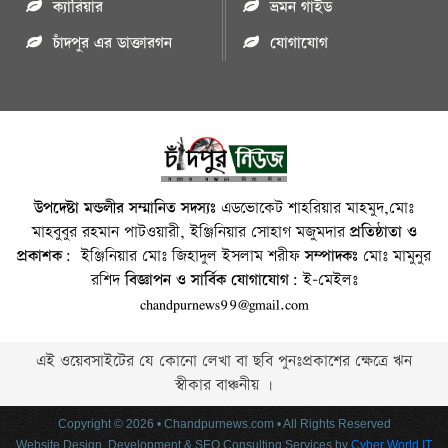
ক্যারিয়ার
ভ্রমন গাইড
চাঁদপুর এর ডাক্তারগন
যোগাযোগ
উপদেষ্টা মন্ডলীর সম্মানিত সদস্যঃ
এডভোকেট শাহরিয়ার মাহমুদ,মোঃ
মাহবুবুর রহমান পাটওয়ারী, ইঞ্জিনিয়ার সোহাগ মজুমদার
প্রতিষ্ঠাতা ও
প্রকাশক:
ইঞ্জিনিয়ার মোঃ জিহাদুল ইসলাম শরীফ
সম্পাদকঃ
মোঃ মামুনুর
রশিদ
বিজ্ঞাপন ও সার্বিক যোগাযোগ:
ই-মেইলঃ
chandpurnews99@gmail.com
এই ওয়েবসাইটের যে কোনো লেখা বা ছবি পুনঃপ্রকাশের ক্ষেত্রে ঋন
স্বীকার বাঞ্চনীয় ।
Copyright © 2026 • Chandpurnews.com • All Rights Reserved
Website Design, Development & SEO Consulting Services by
Cyber World IT