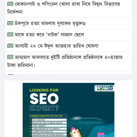
দোকানপাট ও শপিংমল খোলা রাখা নিয়ে বিদ্যুৎ বিভাগের
নির্দেশনা
চাঁদপুরে হত্যা মামলায় যুবকের মৃত্যুদণ্ড
মাকে হত্যা করে ‘নাটক’ সাজান ছেলে
আগামী ২৮ মে ঈদুল আজহার তারিখ ঘোষণা
ভ্রাম্যমাণ আদালতে দুইটি প্রতিষ্ঠানকে প্রতিষ্ঠানকে ৪০হাজার
টাকা জরিমানা।
এবার লঞ্চের ভাড়া বাড়ল
১৭ থেকে ২১ শতাংশ বিদ্যুতের দাম বাড়ানোর প্রস্তাব পিডিবির
১৬ মে চাঁদপুর ও ২৫ মে ফেনী সফরে যাবেন প্রধানমন্ত্রী
উচ্চশিক্ষায় গৌরবময় অর্জন: পূর্ণ স্কলারশিপে যুক্তরাষ্ট্রে
পিএইচডি করছেন কুয়েটের কৃতি…
সারা দেশে বজ্রাঘাতে ১৪ জনের প্রাণহানি