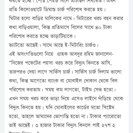
করতে হচ্ছে। পোস্ট পেইড বিলে এটিছিল নির্ধারিত। এখন
প্রতি কিলোওয়াটে ডিমান্ড চার্জ পরিশোধ করতে হয়।
মিটার হলো বাড়ির মালিকের নামে। মিটারের খরচ বহন করার
কথা বাড়িওয়ালা, কিন্তু প্রতিমাসে বিলের সাথে ৪০ টাকা
পরিশোধ করতে হচ্ছে ভাড়াটিয়াকে।
ভ্যাটতো আছেই। সাথে আছে ই-মিটারিং চার্জও।
এই অসংগতিগুলো নিয়ে গ্রাহক আবদুর রহিম জানালেন-
“নিজের পকেটের পয়সা খরচ করে বিদ্যুৎ কিনতে আসি,
তারপরও দেয়া লাগে সার্ভিস চার্জ। সার্ভিস চার্জ দিলাম ভালো
কথা, কিন্তু আগেতো ব্যাংক বা মোবাইল দোকান থেকে বিল
পরিশোধ করতাম। সময় কম লাগতো, টাইম সেভ হতো।
এখন সময় খরচ করে ভাড়া দিয়ে এসেও লাইনে দাঁড়িয়ে থেকে
বিদ্যুৎ কিনতে হয়। যদি মোবাইলের কার্ডের মতো সিস্টেম
হতো, তাহলে আমাদের ভোগান্তি হতো না। টাকার প্যারোতো
ভাই আছেই। ৩ হাজার টাকার বিদ্যুৎ কিনলে পাই ২৭শ ২