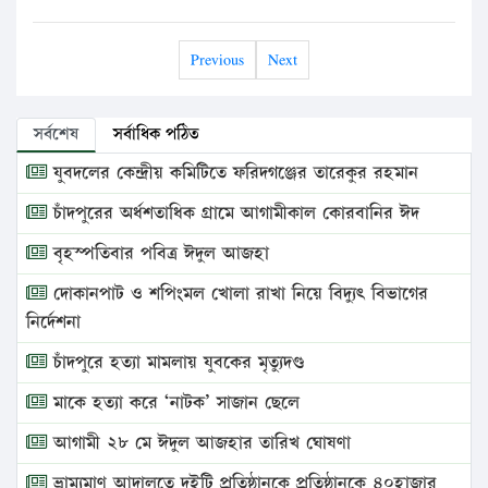
Previous
Next
সর্বশেষ
সর্বাধিক পঠিত
যুবদলের কেন্দ্রীয় কমিটিতে ফরিদগঞ্জের তারেকুর রহমান
চাঁদপুরের অর্ধশতাধিক গ্রামে আগামীকাল কোরবানির ঈদ
বৃহস্পতিবার পবিত্র ঈদুল আজহা
দোকানপাট ও শপিংমল খোলা রাখা নিয়ে বিদ্যুৎ বিভাগের
নির্দেশনা
চাঁদপুরে হত্যা মামলায় যুবকের মৃত্যুদণ্ড
মাকে হত্যা করে ‘নাটক’ সাজান ছেলে
আগামী ২৮ মে ঈদুল আজহার তারিখ ঘোষণা
ভ্রাম্যমাণ আদালতে দুইটি প্রতিষ্ঠানকে প্রতিষ্ঠানকে ৪০হাজার