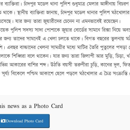
্যাক্তিরা। চাঁদপুর মডেল থানা পুলিশ শুধুমাত্র মেলার আঙ্গীনায় বিচরণ
কে। স্থানীয় ব্যাক্তিরা জানায়, চাঁদপুর মডেল থানার পুলিশ মঠখোলার 
এসেছে। যার জন্য তারা জুয়ারীদের চেনেন না এমনভাবেই রয়েছেন।
েক পুলিশ সদস্য সাদা পোশাকে জুয়ার বোর্ডের সামনে রিক্সা নিয়ে অবস্
 যার জন্য তাদের সামনেই এ খেলা চলতে থাকে। বিগত বছরের তুলনায় 
েশি। এবছর বাচ্চাদের খেলনা সামগ্রীর মধ্যে মাটির তৈরি পুতুলের পসড়া 
াকে শিব্বিরা বলে থাকেন। যার জন্য তারা জিলাপী আর মুড়ি, চিড়া, 
িন্ন আকারের বাশির শব্দ। উঠতি বয়সী তরুণীরা চুড়ি, কানের দুল, ফিত
ূর্য্য বিকেলে পশ্চিম আকাশে হেলে পড়লে মঠখোলার এ চৈত্র সংক্রান্তি
his news as a Photo Card
Download Photo Card