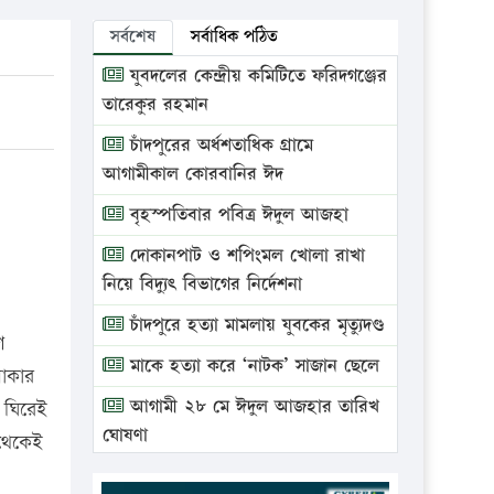
সর্বশেষ
সর্বাধিক পঠিত
যুবদলের কেন্দ্রীয় কমিটিতে ফরিদগঞ্জের
তারেকুর রহমান
চাঁদপুরের অর্ধশতাধিক গ্রামে
আগামীকাল কোরবানির ঈদ
বৃহস্পতিবার পবিত্র ঈদুল আজহা
দোকানপাট ও শপিংমল খোলা রাখা
নিয়ে বিদ্যুৎ বিভাগের নির্দেশনা
চাঁদপুরে হত্যা মামলায় যুবকের মৃত্যুদণ্ড
ে
মাকে হত্যা করে ‘নাটক’ সাজান ছেলে
লাকার
আগামী ২৮ মে ঈদুল আজহার তারিখ
 ঘিরেই
ঘোষণা
 থেকেই
ভ্রাম্যমাণ আদালতে দুইটি প্রতিষ্ঠানকে