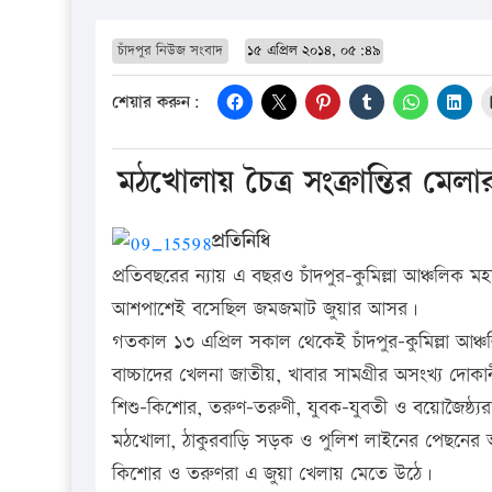
চাঁদপুর নিউজ সংবাদ
১৫ এপ্রিল ২০১৪, ০৫:৪৯
শেয়ার করুন:
মঠখোলায় চৈত্র সংক্রান্তির ম
প্রতিনিধি
প্রতিবছরের ন্যায় এ বছরও চাঁদপুর-কুমিল্লা আঞ্চলিক ম
আশপাশেই বসেছিল জমজমাট জুয়ার আসর।
গতকাল ১৩ এপ্রিল সকাল থেকেই চাঁদপুর-কুমিল্লা আঞ্
বাচ্চাদের খেলনা জাতীয়, খাবার সামগ্রীর অসংখ্য 
শিশু-কিশোর, তরুণ-তরুণী, যুবক-যুবতী ও বয়োজৈষ্ঠ
মঠখোলা, ঠাকুরবাড়ি সড়ক ও পুলিশ লাইনের পেছনের অং
কিশোর ও তরুণরা এ জুয়া খেলায় মেতে উঠে।