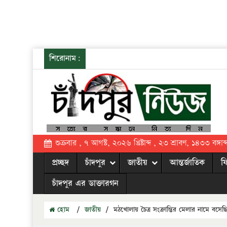
শিরোনাম:
শুক্রবার , ৭ আগস্ট, ২০২৬ খ্রিষ্টাব্দ , ২৩ শ্রাবণ, ১৪৩৩ বঙ্গাব্
প্রচ্ছদ
চাঁদপুর
জাতীয়
আন্তর্জাতিক
ফ
চাঁদপুর এর ডাক্তারগন
হোম
/
জাতীয়
/
মঠখোলায় চৈত্র সংক্রান্তির মেলার নামে ব