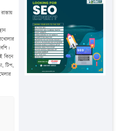
প্রতিষ্ঠানকে ৪০হাজার টাকা জরিমানা।
রাস্তায়
এবার লঞ্চের ভাড়া বাড়ল
১৭ থেকে ২১ শতাংশ বিদ্যুতের দাম
থান
বাড়ানোর প্রস্তাব পিডিবির
মঠখোলার
১৬ মে চাঁদপুর ও ২৫ মে ফেনী সফরে
বেশি।
যাবেন প্রধানমন্ত্রী
খই কিনে
উচ্চশিক্ষায় গৌরবময় অর্জন: পূর্ণ
া, টিপ,
স্কলারশিপে যুক্তরাষ্ট্রে পিএইচডি করছেন
 মেলার
কুয়েটের কৃতি…
সারা দেশে বজ্রাঘাতে ১৪ জনের
প্রাণহানি
কঠোর হচ্ছে এসএসসি ও এইচএসসি
পরীক্ষা
ফরিদগঞ্জে আগুনে পুড়লো ৬ ব্যবসা