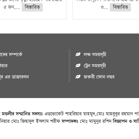
৫ জন,...
বিস্তারিত
ও...
বিস্তারিত
ের সম্পর্কে
লঞ্চ সময়সূচী
রিয়ার
ট্রেন সময়সূচী
পুর এর ডাক্তারগন
জরুরী ফোন নম্বর
া মন্ডলীর সম্মানিত সদস্যঃ
এডভোকেট শাহরিয়ার মাহমুদ,মোঃ মাহবুবুর রহমান পাট
জিনিয়ার মোঃ জিহাদুল ইসলাম শরীফ
সম্পাদকঃ
মোঃ মামুনুর রশিদ
বিজ্ঞাপন ও সা