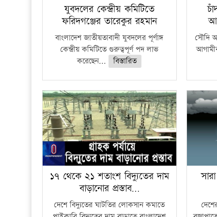
যুবদলের কেন্দ্রীয় কমিটিতে
চা
ফরিদগঞ্জের তারেকুর রহমান
আ
বাংলাদেশ জাতীয়তাবাদী যুবদলের পূর্ণাঙ্গ
সৌদি আর
কেন্দ্রীয় কমিটিতে গুরুত্বপূর্ণ পদ লাভ
আগামীক
করেছেন...
বিস্তারিত
১৭ থেকে ২১ শতাংশ বিদ্যুতের দাম
সারা
বাড়ানোর প্রস্তাব…
দেশে বিদ্যুতের ঘাটতির লোকসান কমাতে
দেশের
পাইকারি বিদ্যুতের দাম বাড়াতে বাংলাদেশ
বজ্রাপাত