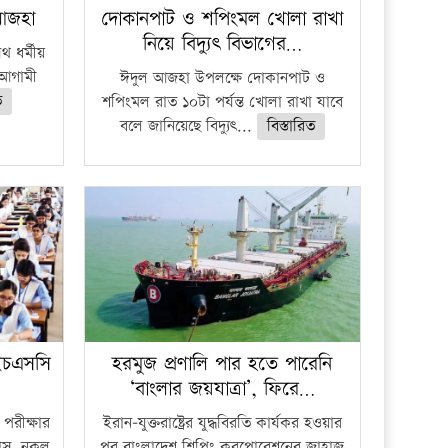
 আজহা
দোকানপাট ও শপিংমল খোলা রাখা
নিয়ে বিদ্যুৎ বিভাগের…
 ধর্মীয়
ে আগামী
ঈদুল আজহা উপলক্ষে দোকানপাট ও
ত
শপিংমল রাত ১০টা পর্যন্ত খোলা রাখা যাবে
বলে জানিয়েছে বিদ্যুৎ...
বিস্তারিত
ইচএসসি
হরমুজ প্রণালি পার হতে পারেনি
‘বাংলার জয়যাত্রা’, ফিরে…
পরীক্ষার
ইরান-যুক্তরাষ্ট্রের যুদ্ধবিরতি কার্যকর হওয়ার
ফাঁস, নকল
পর বাংলাদেশ শিপিং করপোরেশনের জাহাজ