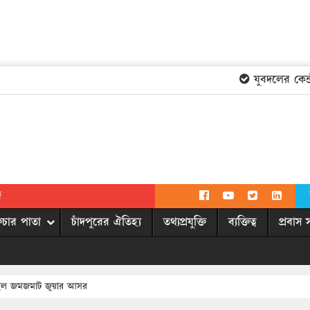
যুবদলের কেন্দ্রী
দ
িচার পাতা
চাঁদপুরের ঐতিহ্য
তথ্যপ্রযুক্তি
ব্যক্তিত্ব
প্রবাস 
সেছিল জমজমাট জুয়ার আসর