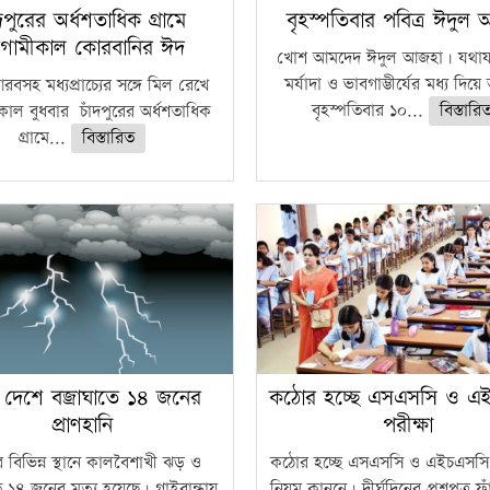
ঁদপুরের অর্ধশতাধিক গ্রামে
বৃহস্পতিবার পবিত্র ঈদুল
গামীকাল কোরবানির ঈদ
খোশ আমদেদ ঈদুল আজহা। যথাযথ
মর্যাদা ও ভাবগাম্ভীর্যের মধ্য দিয়
বসহ মধ্যপ্রাচ্যের সঙ্গে মিল রেখে
বৃহস্পতিবার ১০...
বিস্তারি
াল বুধবার চাঁদপুরের অর্ধশতাধিক
গ্রামে...
বিস্তারিত
 দেশে বজ্রাঘাতে ১৪ জনের
কঠোর হচ্ছে এসএসসি ও এ
প্রাণহানি
পরীক্ষা
 বিভিন্ন স্থানে কালবৈশাখী ঝড় ও
কঠোর হচ্ছে এসএসসি ও এইচএসসি 
ে ১৪ জনের মৃত্যু হয়েছে। গাইবান্ধায়
নিয়ম কানুনে। দীর্ঘদিনের প্রশ্নপত্র 