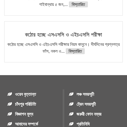
গাইবান্ধায় ৫ জন,...
বিস্তারিত
কঠোর হচ্ছে এসএসসি ও এইচএসসি পরীক্ষা
কঠোর হচ্ছে এসএসসি ও এইচএসসি পরীক্ষার নিয়ম কানুনে। দীর্ঘদিনের প্রশ্নপত্র
ফাঁস, নকল ও...
বিস্তারিত
ওয়েব বৃত্তান্ত
লঞ্চ সময়সূচী
চাঁদপুর পরিচিতি
ট্রেন সময়সূচী
বিজ্ঞাপন মুল্য
জরুরী ফোন নম্বর
আমাদের সম্পর্কে
প্রতিনিধি