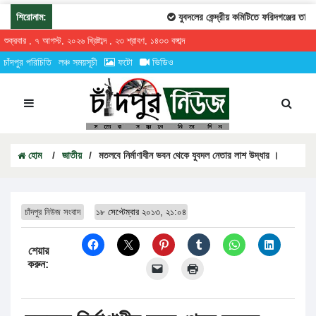
শিরোনাম:
যুবদলের কেন্দ্রীয় কমিটিতে ফরিদগঞ্জের তারেকুর
শুক্রবার , ৭ আগস্ট, ২০২৬ খ্রিষ্টাব্দ , ২৩ শ্রাবণ, ১৪৩৩ বঙ্গাব্দ
চাঁদপুর পরিচিতি
লঞ্চ সময়সূচী
ফটো
ভিডিও
হোম
/
জাতীয়
/
মতলবে নির্মাণাধীন ভবন থেকে যুবদল নেতার লাশ উদ্ধার ।
চাঁদপুর নিউজ সংবাদ
১৮ সেপ্টেম্বার ২০১৩, ২১:০৪
শেয়ার
করুন: