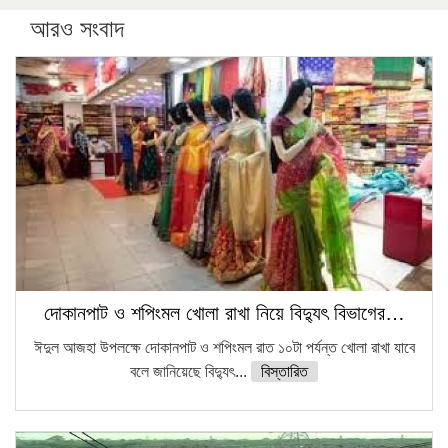
আরও সংবাদ
সারা দেশে বজ্রাঘাতে ১৪ জনের প্রাণহানি
কঠোর হচ্ছে এসএসসি ও এইচএসসি পরীক্ষা
ফরিদগঞ্জে আগুনে পুড়লো ৬ ব্যবসা প্রতিষ্ঠান
দোকানপাট ও শপিংমল খোলা রাখা নিয়ে বিদ্যুৎ বিভাগের…
ঈদুল আজহা উপলক্ষে দোকানপাট ও শপিংমল রাত ১০টা পর্যন্ত খোলা রাখা যাবে
বলে জানিয়েছে বিদ্যুৎ...
বিস্তারিত