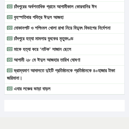
চাঁদপুরের অর্ধশতাধিক গ্রামে আগামীকাল কোরবানির ঈদ
বৃহস্পতিবার পবিত্র ঈদুল আজহা
দোকানপাট ও শপিংমল খোলা রাখা নিয়ে বিদ্যুৎ বিভাগের নির্দেশনা
চাঁদপুরে হত্যা মামলায় যুবকের মৃত্যুদণ্ড
মাকে হত্যা করে ‘নাটক’ সাজান ছেলে
আগামী ২৮ মে ঈদুল আজহার তারিখ ঘোষণা
ভ্রাম্যমাণ আদালতে দুইটি প্রতিষ্ঠানকে প্রতিষ্ঠানকে ৪০হাজার টাকা
জরিমানা।
এবার লঞ্চের ভাড়া বাড়ল
১৭ থেকে ২১ শতাংশ বিদ্যুতের দাম বাড়ানোর প্রস্তাব পিডিবির
১৬ মে চাঁদপুর ও ২৫ মে ফেনী সফরে যাবেন প্রধানমন্ত্রী
উচ্চশিক্ষায় গৌরবময় অর্জন: পূর্ণ স্কলারশিপে যুক্তরাষ্ট্রে পিএইচডি
করছেন কুয়েটের কৃতি…