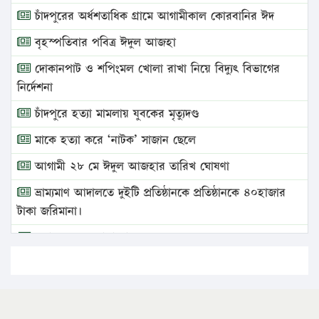
চাঁদপুরের অর্ধশতাধিক গ্রামে আগামীকাল কোরবানির ঈদ
বৃহস্পতিবার পবিত্র ঈদুল আজহা
দোকানপাট ও শপিংমল খোলা রাখা নিয়ে বিদ্যুৎ বিভাগের
নির্দেশনা
চাঁদপুরে হত্যা মামলায় যুবকের মৃত্যুদণ্ড
মাকে হত্যা করে ‘নাটক’ সাজান ছেলে
আগামী ২৮ মে ঈদুল আজহার তারিখ ঘোষণা
ভ্রাম্যমাণ আদালতে দুইটি প্রতিষ্ঠানকে প্রতিষ্ঠানকে ৪০হাজার
টাকা জরিমানা।
এবার লঞ্চের ভাড়া বাড়ল
১৭ থেকে ২১ শতাংশ বিদ্যুতের দাম বাড়ানোর প্রস্তাব পিডিবির
১৬ মে চাঁদপুর ও ২৫ মে ফেনী সফরে যাবেন প্রধানমন্ত্রী
উচ্চশিক্ষায় গৌরবময় অর্জন: পূর্ণ স্কলারশিপে যুক্তরাষ্ট্রে