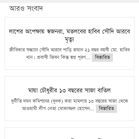
পিএইচডি করছেন কুয়েটের কৃতি…
আরও সংবাদ
সারা দেশে বজ্রাঘাতে ১৪ জনের প্রাণহানি
কঠোর হচ্ছে এসএসসি ও এইচএসসি পরীক্ষা
লাশের অপেক্ষায় স্বজনরা, মতলবের হাবিব সৌদি আরবে
মৃত্যু
ফরিদগঞ্জে আগুনে পুড়লো ৬ ব্যবসা প্রতিষ্ঠান
জীবিকার সন্ধানে সৌদি আরবে পাড়ি জমান ২১ বছর বয়সী মো. হাবিব
খান। প্রবাসী জিবন কিন্তু স্বপ্ন পূরণ...
বিস্তারিত
মায়া চৌধুরীর ১৩ বছরের সাজা বাতিল
দুর্নীতি দমন কমিশনের (দুদক) করা মামলায় ১৩ বছরের সাজা থেকে
আওয়ামী লীগ নেতা মোফাজ্জল হোসেন...
বিস্তারিত