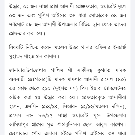
উদ্ধার, ০১ জন সাজা প্রাপ্ত আসামী গ্রেæফতার, ওয়ারেন্ট মূলে
০৩ জন এবং পুলিশ আইনের ৩৪ ধারা মোতাবেক ০৪ জন
সর্বমোট ০৮ জন আসামী উপজেলার বিভিন্ন স্থান থেকে তাদের
গ্রেফতার করা হয়।
বিষয়টি নিশ্চিত করেন মতলব উত্তর থানার অফিসার ইনচার্জ
মুহাম্মদ শাহজাহান কামাল।
জানাযায়,উপজেলার গালিম খাঁ সাকীনস্থ কুখ্যাত মাদক
ব্যবসায়ী ১৫(পনের)টি মাদক মামলার আসামী রাসেল (৪০)
এর কোছ থেকে ২১০ (দুইশত দশ) পিস ইয়াবা ট্যাবলেটসহ
আটক করা হয় উদ্ধার করা হয়। গ্রেফতারকৃত আসামীরা
হলেন, এসসি- ১৯৪/১৪, সিআর- ১২/১২(মতলব দক্ষিন),
প্রসেস নং- ৮৬/১৫ সাজা ওয়ারেন্ট মূলে উপজেলার
আমিয়াপুর গ্রামের মৃত শাহাবুদ্দিনের ছেলে আবুল কাশেম।
ছেংগারচর পৌর এলাকা হইতে পুলিশ আইনের ৩৪ ধারা