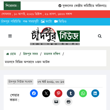
শিরোনাম:
যুবদলের কেন্দ্রীয় কমিটিতে ফরিদগঞ্জের 
সোমবার , ১০ আগস্ট, ২০২৬ খ্রিষ্টাব্দ , ২৬ শ্রাবণ, ১৪৩৩ বঙ্গাব্দ
চাঁদপুর পরিচিতি
লঞ্চ সময়সূচী
ফটো
ভিডিও
হোম
/
চাঁদপুর সদর
/
মতলব দক্ষিণ
/
মতলবে বিভিন্ন অপরাধে ৮জন আটক
চাঁদপুর নিউজ সংবাদ
০৭ মার্চ ২০২১, ০০:১৩
শেয়ার
করুন: