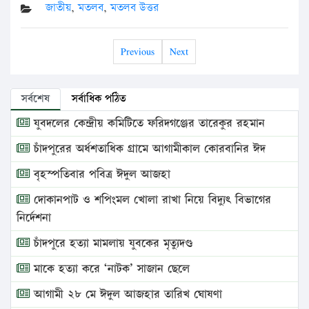
জাতীয়
,
মতলব
,
মতলব উত্তর
Previous
Next
সর্বশেষ
সর্বাধিক পঠিত
যুবদলের কেন্দ্রীয় কমিটিতে ফরিদগঞ্জের তারেকুর রহমান
চাঁদপুরের অর্ধশতাধিক গ্রামে আগামীকাল কোরবানির ঈদ
বৃহস্পতিবার পবিত্র ঈদুল আজহা
দোকানপাট ও শপিংমল খোলা রাখা নিয়ে বিদ্যুৎ বিভাগের
নির্দেশনা
চাঁদপুরে হত্যা মামলায় যুবকের মৃত্যুদণ্ড
মাকে হত্যা করে ‘নাটক’ সাজান ছেলে
আগামী ২৮ মে ঈদুল আজহার তারিখ ঘোষণা