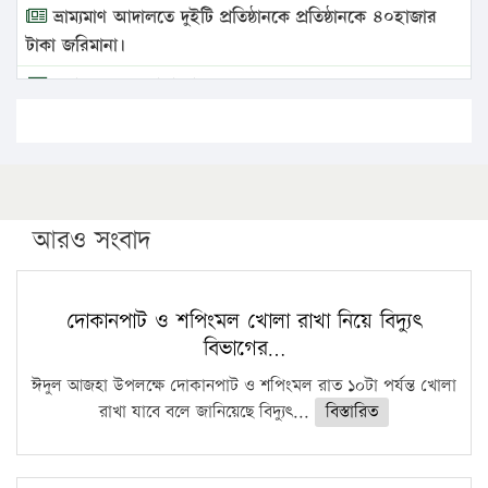
ভ্রাম্যমাণ আদালতে দুইটি প্রতিষ্ঠানকে প্রতিষ্ঠানকে ৪০হাজার
টাকা জরিমানা।
এবার লঞ্চের ভাড়া বাড়ল
১৭ থেকে ২১ শতাংশ বিদ্যুতের দাম বাড়ানোর প্রস্তাব পিডিবির
১৬ মে চাঁদপুর ও ২৫ মে ফেনী সফরে যাবেন প্রধানমন্ত্রী
উচ্চশিক্ষায় গৌরবময় অর্জন: পূর্ণ স্কলারশিপে যুক্তরাষ্ট্রে
পিএইচডি করছেন কুয়েটের কৃতি…
আরও সংবাদ
সারা দেশে বজ্রাঘাতে ১৪ জনের প্রাণহানি
কঠোর হচ্ছে এসএসসি ও এইচএসসি পরীক্ষা
দোকানপাট ও শপিংমল খোলা রাখা নিয়ে বিদ্যুৎ
বিভাগের…
ফরিদগঞ্জে আগুনে পুড়লো ৬ ব্যবসা প্রতিষ্ঠান
ঈদুল আজহা উপলক্ষে দোকানপাট ও শপিংমল রাত ১০টা পর্যন্ত খোলা
রাখা যাবে বলে জানিয়েছে বিদ্যুৎ...
বিস্তারিত