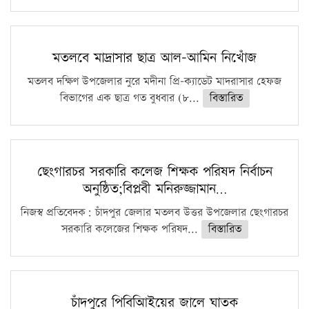
মতলবে মাদ্রাসার ছাত্র আল-আমিন নিখোঁজ
মতলব দক্ষিণ উপজেলার নুরে মদীনা প্রি-ক্যাডেট মাদরাসার হেফজ
বিভাগের এক ছাত্র গত বুধবার (৮...
বিস্তারিত
ছেংগারচর সরকারি কলেজ শিক্ষক পরিষদ নির্বাচন
অনুষ্ঠিত;বিপ্লবী মনিরুজ্জামান…
নিজস্ব প্রতিবেদক: চাঁদপুর জেলার মতলব উত্তর উপজেলার ছেংগারচর
সরকারি কলেজের শিক্ষক পরিষদ...
বিস্তারিত
চাঁদপুরে পিবিআিইয়ের জালে ঘাতক