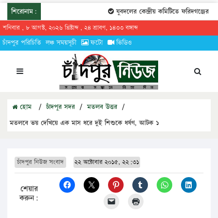
শিরোনাম:
যুবদলের কেন্দ্রীয় কমিটিতে ফরিদগঞ্জের তারে
শনিবার , ৮ আগস্ট, ২০২৬ খ্রিষ্টাব্দ , ২৪ শ্রাবণ, ১৪৩৩ বঙ্গাব্দ
চাঁদপুর পরিচিতি
লঞ্চ সময়সূচী
ফটো
ভিডিও
হোম
/
চাঁদপুর সদর
/
মতলব উত্তর
/
মতলবে ভয় দেখিয়ে এক মাস ধরে দুই শিশুকে ধর্ষণ, আটক ১
চাঁদপুর নিউজ সংবাদ
২২ অক্টোবার ২০১৫, ২২:৩১
শেয়ার
করুন: