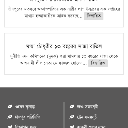
চাঁদপুরের মতলবে অজ্ঞাতপরিচয় এক নারীর লাশ উদ্ধারের এক সপ্তাহের
মাথায় হত্যাকারীকে আটক করেছে...
বিস্তারিত
মায়া চৌধুরীর ১৩ বছরের সাজা বাতিল
দুর্নীতি দমন কমিশনের (দুদক) করা মামলায় ১৩ বছরের সাজা থেকে
আওয়ামী লীগ নেতা মোফাজ্জল হোসেন...
বিস্তারিত
ওয়েব বৃত্তান্ত
লঞ্চ সময়সূচী
চাঁদপুর পরিচিতি
ট্রেন সময়সূচী
বিজ্ঞাপন মুল্য
জরুরী ফোন নম্বর