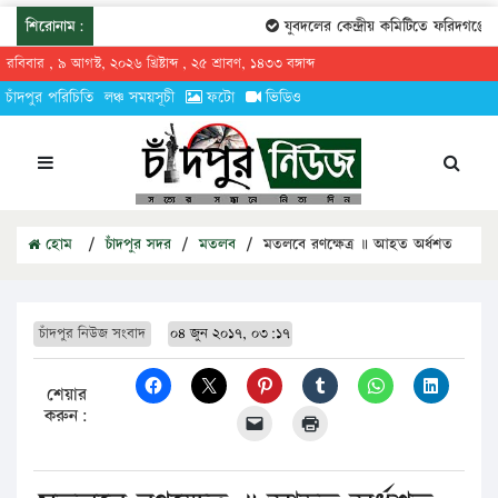
শিরোনাম:
যুবদলের কেন্দ্রীয় কমিটিতে ফরিদগঞ্জের 
রবিবার , ৯ আগস্ট, ২০২৬ খ্রিষ্টাব্দ , ২৫ শ্রাবণ, ১৪৩৩ বঙ্গাব্দ
চাঁদপুর পরিচিতি
লঞ্চ সময়সূচী
ফটো
ভিডিও
হোম
/
চাঁদপুর সদর
/
মতলব
/
মতলবে রণক্ষেত্র ॥ আহত অর্ধশত
চাঁদপুর নিউজ সংবাদ
০৪ জুন ২০১৭, ০৩:১৭
শেয়ার
করুন: