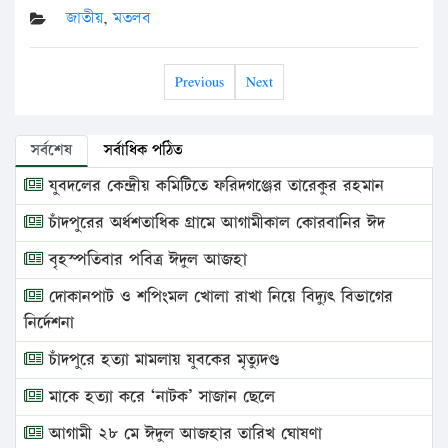
জাতীয়
,
মতলব
Previous
Next
সর্বশেষ
সর্বাধিক পঠিত
যুবদলের কেন্দ্রীয় কমিটিতে ফরিদগঞ্জের তারেকুর রহমান
চাঁদপুরের অর্ধশতাধিক গ্রামে আগামীকাল কোরবানির ঈদ
বৃহস্পতিবার পবিত্র ঈদুল আজহা
দোকানপাট ও শপিংমল খোলা রাখা নিয়ে বিদ্যুৎ বিভাগের
নির্দেশনা
চাঁদপুরে হত্যা মামলায় যুবকের মৃত্যুদণ্ড
মাকে হত্যা করে ‘নাটক’ সাজান ছেলে
আগামী ২৮ মে ঈদুল আজহার তারিখ ঘোষণা