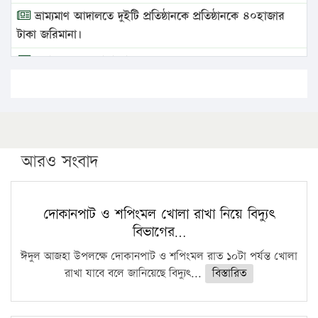
ভ্রাম্যমাণ আদালতে দুইটি প্রতিষ্ঠানকে প্রতিষ্ঠানকে ৪০হাজার
টাকা জরিমানা।
এবার লঞ্চের ভাড়া বাড়ল
১৭ থেকে ২১ শতাংশ বিদ্যুতের দাম বাড়ানোর প্রস্তাব পিডিবির
১৬ মে চাঁদপুর ও ২৫ মে ফেনী সফরে যাবেন প্রধানমন্ত্রী
উচ্চশিক্ষায় গৌরবময় অর্জন: পূর্ণ স্কলারশিপে যুক্তরাষ্ট্রে
পিএইচডি করছেন কুয়েটের কৃতি…
আরও সংবাদ
সারা দেশে বজ্রাঘাতে ১৪ জনের প্রাণহানি
কঠোর হচ্ছে এসএসসি ও এইচএসসি পরীক্ষা
দোকানপাট ও শপিংমল খোলা রাখা নিয়ে বিদ্যুৎ
বিভাগের…
ফরিদগঞ্জে আগুনে পুড়লো ৬ ব্যবসা প্রতিষ্ঠান
ঈদুল আজহা উপলক্ষে দোকানপাট ও শপিংমল রাত ১০টা পর্যন্ত খোলা
রাখা যাবে বলে জানিয়েছে বিদ্যুৎ...
বিস্তারিত