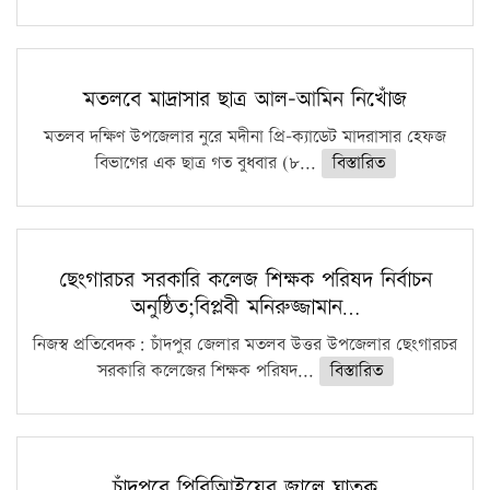
মতলবে মাদ্রাসার ছাত্র আল-আমিন নিখোঁজ
মতলব দক্ষিণ উপজেলার নুরে মদীনা প্রি-ক্যাডেট মাদরাসার হেফজ
বিভাগের এক ছাত্র গত বুধবার (৮...
বিস্তারিত
ছেংগারচর সরকারি কলেজ শিক্ষক পরিষদ নির্বাচন
অনুষ্ঠিত;বিপ্লবী মনিরুজ্জামান…
নিজস্ব প্রতিবেদক: চাঁদপুর জেলার মতলব উত্তর উপজেলার ছেংগারচর
সরকারি কলেজের শিক্ষক পরিষদ...
বিস্তারিত
চাঁদপুরে পিবিআিইয়ের জালে ঘাতক