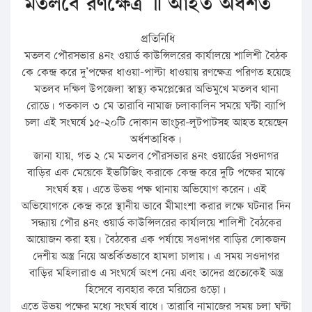
মতলবে রণক্ষেত্র ॥ আহত অর্ধশত
প্রতিনিধি
মতলব পৌরসভার ৪নং ওয়ার্ড কাউন্সিলরের কার্যালয়ে শালিশী বৈঠক
কে কেন্দ্র করে দু’পক্ষের ধাওয়া-পাল্টা ধাওয়ায় রণক্ষেত্র পরিণত হয়েছে
মতলব দক্ষিণ উপজেলা স্বাস্থ্য কমপ্লেক্সের অভিমুখে মতলব থানা
রোডে। গতকাল ৩ মে তারাবি নামাজ চলাকালিন সময়ে ঘন্টা ব্যাপি
চলা এই সংঘর্ষে ১৫-২০টি দোকান ভাংচুর-লুটপাটসহ আহত হয়েছেন
অর্ধশতাধিক।
জানা যায়, গত ২ মে মতলব পৌরসভার
৪নং ওয়ার্ডের সওদাগর
বাড়ির এক মেয়েকে ইভটিজিং করাকে কেন্দ্র করে দুটি পক্ষের মাঝে
সংঘর্ষ হয়। এতে উভয় পক্ষ থানায় অভিযোগ করেন। এই
অভিযোগকে কেন্দ্র করে স্থানীয় ভাবে মীমাংশা করার লক্ষে ঘটনার দিন
সন্ধ্যায় পৌর ৪নং ওয়ার্ড কাউন্সিলরের কার্যালয়ে শালিশী বৈঠকের
আয়োজন করা হয়। বৈঠকের এক পর্যায়ে সওদাগর বাড়ির লোকজন
দেশীয় অস্ত্র নিয়ে অতর্কিতভাবে হামলা চালায়। এ সময় সওদাগর
বাড়ির মহিলারাও এ সংঘর্ষে অংশ নেয় এবং তাদের প্রত্যেকেই অস্ত্র
হিসেবে ব্যবহার করে মরিচের গুড়ো।
এতে উভয় পক্ষের মধ্যে সংঘর্ষ বাধে। তারাবি নামাজের সময় চলা ঘন্টা