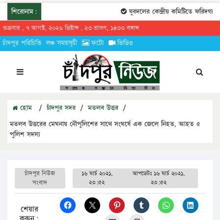
শিরোনাম:
যুবদলের কেন্দ্রীয় কমিটিতে ফরিদগঞ্জের
শুক্রবার , ৭ আগস্ট, ২০২৬ খ্রিষ্টাব্দ , ২৩ শ্রাবণ, ১৪৩৩ বঙ্গাব্দ
চাঁদপুর পরিচিতি
লঞ্চ সময়সূচী
ফটো
ভিডিও
হোম
/
চাঁদপুর সদর
/
মতলব উত্তর
/
মতলব উত্তরের মেঘনায় নৌপুলিশের সাথে সংঘর্ষে এক জেলে নিহত, আহত ৫
পুলিশ সদস্য
চাঁদপুর নিউজ
১৬ মার্চ ২০২১,
আপডেটঃ
১৬ মার্চ ২০২১,
সংবাদ
২৩:৫২
২৩:৫২
শেয়ার
করুন: