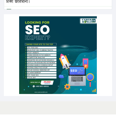
টাকা জরিমানা।
এবার লঞ্চের ভাড়া বাড়ল
১৭ থেকে ২১ শতাংশ বিদ্যুতের দাম বাড়ানোর প্রস্তাব পিডিবির
১৬ মে চাঁদপুর ও ২৫ মে ফেনী সফরে যাবেন প্রধানমন্ত্রী
উচ্চশিক্ষায় গৌরবময় অর্জন: পূর্ণ স্কলারশিপে যুক্তরাষ্ট্রে
পিএইচডি করছেন কুয়েটের কৃতি…
সারা দেশে বজ্রাঘাতে ১৪ জনের প্রাণহানি
কঠোর হচ্ছে এসএসসি ও এইচএসসি পরীক্ষা
ফরিদগঞ্জে আগুনে পুড়লো ৬ ব্যবসা প্রতিষ্ঠান