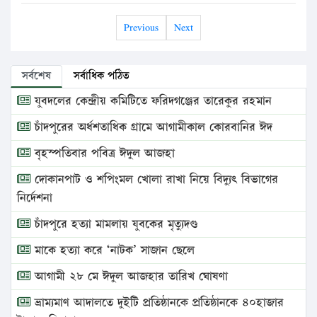
Previous
Next
সর্বশেষ
সর্বাধিক পঠিত
যুবদলের কেন্দ্রীয় কমিটিতে ফরিদগঞ্জের তারেকুর রহমান
চাঁদপুরের অর্ধশতাধিক গ্রামে আগামীকাল কোরবানির ঈদ
বৃহস্পতিবার পবিত্র ঈদুল আজহা
দোকানপাট ও শপিংমল খোলা রাখা নিয়ে বিদ্যুৎ বিভাগের
নির্দেশনা
চাঁদপুরে হত্যা মামলায় যুবকের মৃত্যুদণ্ড
মাকে হত্যা করে ‘নাটক’ সাজান ছেলে
আগামী ২৮ মে ঈদুল আজহার তারিখ ঘোষণা
ভ্রাম্যমাণ আদালতে দুইটি প্রতিষ্ঠানকে প্রতিষ্ঠানকে ৪০হাজার