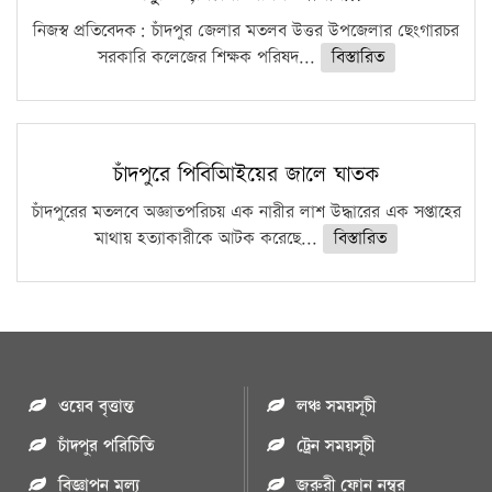
নিজস্ব প্রতিবেদক: চাঁদপুর জেলার মতলব উত্তর উপজেলার ছেংগারচর
সরকারি কলেজের শিক্ষক পরিষদ...
বিস্তারিত
চাঁদপুরে পিবিআিইয়ের জালে ঘাতক
চাঁদপুরের মতলবে অজ্ঞাতপরিচয় এক নারীর লাশ উদ্ধারের এক সপ্তাহের
মাথায় হত্যাকারীকে আটক করেছে...
বিস্তারিত
ওয়েব বৃত্তান্ত
লঞ্চ সময়সূচী
চাঁদপুর পরিচিতি
ট্রেন সময়সূচী
বিজ্ঞাপন মুল্য
জরুরী ফোন নম্বর