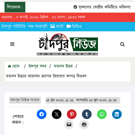
শিরোনাম:
যুবদলের কেন্দ্রীয় কমিটিতে ফরিদগঞ্জের
শুক্রবার , ৭ আগস্ট, ২০২৬ খ্রিষ্টাব্দ , ২৩ শ্রাবণ, ১৪৩৩ বঙ্গাব্দ
চাঁদপুর পরিচিতি
লঞ্চ সময়সূচী
ফটো
ভিডিও
হোম
/
চাঁদপুর সদর
/
মতলব উত্তর
/
মতলব উত্তরে আহসান গ্রুপের উদ্যোগে কাপড় বিতরণ
চাঁদপুর নিউজ সংবাদ
১২ জুন ২০১৭, ১১:১১
আপডেটঃ
১২ জুন ২০১৭, ১১:১২
শেয়ার
করুন: