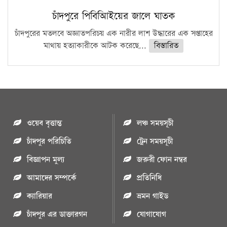
চাঁদপুরে পিবিআিইয়ের জালে ঘাতক
চাঁদপুরের মতলবে অজ্ঞাতপরিচয় এক নারীর লাশ উদ্ধারের এক সপ্তাহের
মাথায় হত্যাকারীকে আটক করেছে...
বিস্তারিত
ওয়েব বৃত্তান্ত
লঞ্চ সময়সূচী
চাঁদপুর পরিচিতি
ট্রেন সময়সূচী
বিজ্ঞাপন মুল্য
জরুরী ফোন নম্বর
আমাদের সম্পর্কে
প্রতিনিধি
ক্যারিয়ার
ভ্রমন গাইড
চাঁদপুর এর ডাক্তারগন
যোগাযোগ