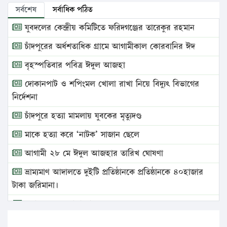
সর্বশেষ
সর্বাধিক পঠিত
যুবদলের কেন্দ্রীয় কমিটিতে ফরিদগঞ্জের তারেকুর রহমান
চাঁদপুরের অর্ধশতাধিক গ্রামে আগামীকাল কোরবানির ঈদ
বৃহস্পতিবার পবিত্র ঈদুল আজহা
দোকানপাট ও শপিংমল খোলা রাখা নিয়ে বিদ্যুৎ বিভাগের
নির্দেশনা
চাঁদপুরে হত্যা মামলায় যুবকের মৃত্যুদণ্ড
মাকে হত্যা করে ‘নাটক’ সাজান ছেলে
আগামী ২৮ মে ঈদুল আজহার তারিখ ঘোষণা
ভ্রাম্যমাণ আদালতে দুইটি প্রতিষ্ঠানকে প্রতিষ্ঠানকে ৪০হাজার
টাকা জরিমানা।
এবার লঞ্চের ভাড়া বাড়ল
১৭ থেকে ২১ শতাংশ বিদ্যুতের দাম বাড়ানোর প্রস্তাব পিডিবির