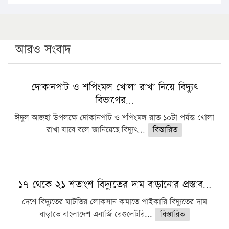
১৬ মে চাঁদপুর ও ২৫ মে ফেনী সফরে যাবেন প্রধানমন্ত্রী
উচ্চশিক্ষায় গৌরবময় অর্জন: পূর্ণ স্কলারশিপে যুক্তরাষ্ট্রে
পিএইচডি করছেন কুয়েটের কৃতি…
আরও সংবাদ
সারা দেশে বজ্রাঘাতে ১৪ জনের প্রাণহানি
কঠোর হচ্ছে এসএসসি ও এইচএসসি পরীক্ষা
দোকানপাট ও শপিংমল খোলা রাখা নিয়ে বিদ্যুৎ
বিভাগের…
ফরিদগঞ্জে আগুনে পুড়লো ৬ ব্যবসা প্রতিষ্ঠান
ঈদুল আজহা উপলক্ষে দোকানপাট ও শপিংমল রাত ১০টা পর্যন্ত খোলা
রাখা যাবে বলে জানিয়েছে বিদ্যুৎ...
বিস্তারিত
১৭ থেকে ২১ শতাংশ বিদ্যুতের দাম বাড়ানোর প্রস্তাব…
দেশে বিদ্যুতের ঘাটতির লোকসান কমাতে পাইকারি বিদ্যুতের দাম
বাড়াতে বাংলাদেশ এনার্জি রেগুলেটরি...
বিস্তারিত