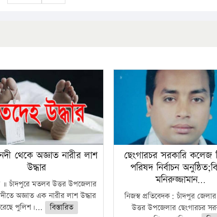
নদী থেকে অজ্ঞাত নারীর লাশ
ছেংগারচর সরকারি কলেজ শ
উদ্ধার
পরিষদ নির্বাচন অনুষ্ঠিত;বি
মনিরুজ্জামান…
ধি ॥ চাঁদপুরে মতলব উত্তর উপজেলার
দীতে অজ্ঞাত এক নারীর লাশ উদ্ধার
নিজস্ব প্রতিবেদক: চাঁদপুর জেল
রেছে পুলিশ।...
বিস্তারিত
উত্তর উপজেলার ছেংগারচর সর