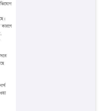
প্রতিষ্ঠান
 অভিযোগ
েছে।
র কারণে
.
া
সেবে
েছে
ার্স
াওয়া