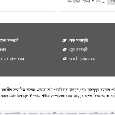
কলেজের শিক্ষক পরিষদ...
বিস্
ের সম্পর্কে
লঞ্চ সময়সূচী
রিয়ার
ট্রেন সময়সূচী
পুর এর ডাক্তারগন
জরুরী ফোন নম্বর
া মন্ডলীর সম্মানিত সদস্যঃ
এডভোকেট শাহরিয়ার মাহমুদ,মোঃ মাহবুবুর রহমান পাট
জিনিয়ার মোঃ জিহাদুল ইসলাম শরীফ
সম্পাদকঃ
মোঃ মামুনুর রশিদ
বিজ্ঞাপন ও সা
 ওয়েবসাইটের যে কোনো লেখা বা ছবি পুনঃপ্রকাশের ক্ষেত্রে ঋন স্বীকার বাঞ্চনীয