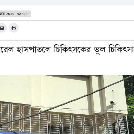
ম্বার ২০২০, ০৬:০০
ারেল হাসপাতলে চিকিৎসকের ভুল চিকিৎস