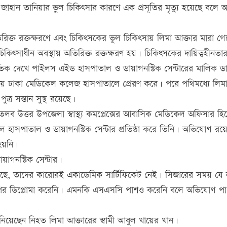
াহান তানিয়ার ভুল চিকিৎসার কারণে এক প্রসূতির মৃত্যু হয়েছে বলে
রিক্ত রক্তক্ষরণে এবং চিকিৎসকের ভুল চিকিৎসায় লিমা আক্তার মারা গ
 চিকিৎসাধীন অবস্থায় অতিরিক্ত রক্তক্ষরণ হয়। চিকিৎসকের দায়িত্বহীনতা
েগতিক দেখে পাইলস এইড হাসপাতাল ও ডায়াগনস্টিক সেন্টারের মালিক ডা
থায় ঢাকা মেডিকেল কলেজ হাসপাতালে প্রেরণ করে। পরে পথিমধ্যে লিম
্র সন্তান সুস্থ রয়েছে।
লব উত্তর উপজেলা স্বাস্থ্য কমপ্লেক্সের আবাসিক মেডিকেল অফিসার হি
হাসপাতাল ও ডায়াগনস্টিক সেন্টার প্রতিষ্ঠা করে তিনি। অভিযোগ রয়
 হয়নি।
গনস্টিক সেন্টার।
য়েছে, তাদের কারোরই একাডেমিক সার্টিফিকেট নেই। সিজারের সময় যে ন
িং ওপর ডিপ্লোমা করেনি। এমনকি এসএসসি পাশও করেনি বলে অভিযোগ প
জানিয়েছেন নিহত লিমা আক্তারের স্বামী আবুল খায়ের খান।