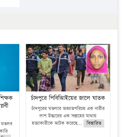
িক্ষক
চাঁদপুরে পিবিআিইয়ের জালে ঘাতক
প্লবী
চাঁদপুরের মতলবে অজ্ঞাতপরিচয় এক নারীর
লাশ উদ্ধারের এক সপ্তাহের মাথায়
হত্যাকারীকে আটক করেছে...
বিস্তারিত
ার মতলব
কারি