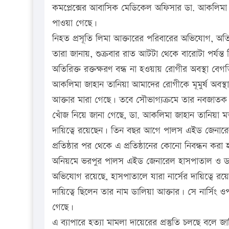
কমপ্লেক্সের আবাসিক মেডিকেল অফিসার ডা. আকলিমা জ
পাওয়া গেছে।
নিহত প্রসূতি লিমা আক্তারের পরিবারের অভিযোগ, অতি
তারা জানায়, শুক্রবার রাত আটটা থেকে বারোটা পর্যন্ত
অতিরিক্ত রক্তক্ষরণ বন্ধ না হওয়ায় রোগীর অবস্থা ব
আকলিমা জাহান তানিয়া আমাদের রোগীকে মূমুর্ষ অবস্
আক্তার মারা গেছে। তবে সৌভাগ্যক্রমে তার নবজাতক পুত
খোঁজ নিয়ে জানা গেছে, ডা. আকলিমা জাহান তানিয়া মত
দায়িত্বে রয়েছেন। তিন বছর আগে পালস এইড জেনারেল 
প্রতিষ্ঠার পর থেকে এ প্রতিষ্ঠানের কোনো নিবন্ধন করা
অনিয়মে ভরপুর পালস এইড জেনারেল হাসপাতাল ও ডায়া
অভিযোগ রয়েছে, হাসপাতালে যারা নার্সের দায়িত্বে র
দায়িত্বে ছিলেন তার নাম ডালিয়া আক্তার। সে নার্স
গেছে।
এ ব্যাপারে হত্যা মামলা দায়েরের প্রস্তুতি চলছে বলে 