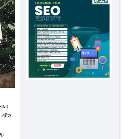
প্রতিষ্ঠানকে ৪০হাজার টাকা জরিমানা।
এবার লঞ্চের ভাড়া বাড়ল
১৭ থেকে ২১ শতাংশ বিদ্যুতের দাম
বাড়ানোর প্রস্তাব পিডিবির
১৬ মে চাঁদপুর ও ২৫ মে ফেনী সফরে
যাবেন প্রধানমন্ত্রী
উচ্চশিক্ষায় গৌরবময় অর্জন: পূর্ণ
স্কলারশিপে যুক্তরাষ্ট্রে পিএইচডি করছেন
কুয়েটের কৃতি…
সারা দেশে বজ্রাঘাতে ১৪ জনের
প্রাণহানি
ারচর
কঠোর হচ্ছে এসএসসি ও এইচএসসি
স এইড
পরীক্ষা
ফরিদগঞ্জে আগুনে পুড়লো ৬ ব্যবসা
্য