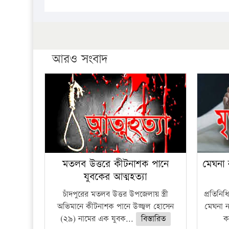
আরও সংবাদ
মতলব উত্তরে কীটনাশক পানে
মেঘনা 
যুবকের আত্মহত্যা
চাঁদপুরের মতলব উত্তর উপজেলায় স্ত্রী
প্রতিনি
অভিমানে কীটনাশক পানে উজ্জ্বল হোসেন
মেঘনা ন
(২৯) নামের এক যুবক...
বিস্তারিত
ক