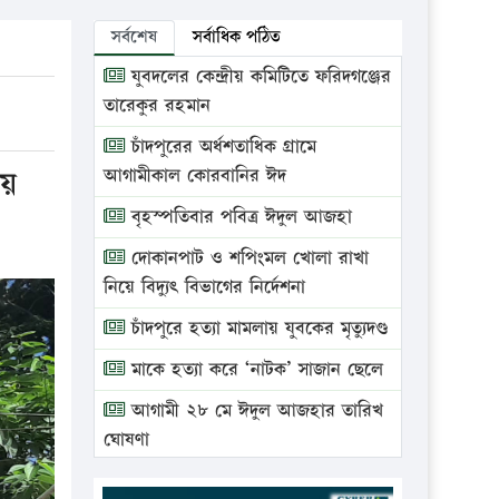
সর্বশেষ
সর্বাধিক পঠিত
যুবদলের কেন্দ্রীয় কমিটিতে ফরিদগঞ্জের
তারেকুর রহমান
চাঁদপুরের অর্ধশতাধিক গ্রামে
ায়
আগামীকাল কোরবানির ঈদ
বৃহস্পতিবার পবিত্র ঈদুল আজহা
দোকানপাট ও শপিংমল খোলা রাখা
নিয়ে বিদ্যুৎ বিভাগের নির্দেশনা
চাঁদপুরে হত্যা মামলায় যুবকের মৃত্যুদণ্ড
মাকে হত্যা করে ‘নাটক’ সাজান ছেলে
আগামী ২৮ মে ঈদুল আজহার তারিখ
ঘোষণা
ভ্রাম্যমাণ আদালতে দুইটি প্রতিষ্ঠানকে