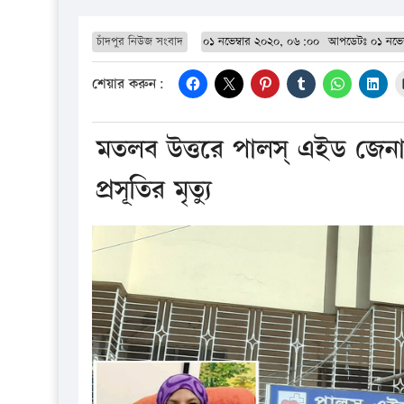
চাঁদপুর নিউজ সংবাদ
০১ নভেম্বার ২০২০, ০৬:০০
আপডেটঃ
০১ নভে
শেয়ার করুন:
মতলব উত্তরে পালস্ এইড জেন
প্রসূতির মৃত্যু