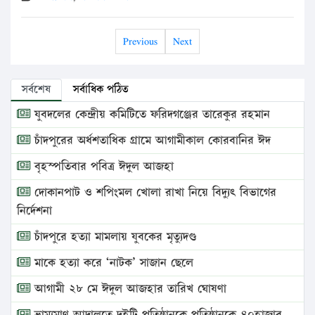
Previous
Next
সর্বশেষ
সর্বাধিক পঠিত
যুবদলের কেন্দ্রীয় কমিটিতে ফরিদগঞ্জের তারেকুর রহমান
চাঁদপুরের অর্ধশতাধিক গ্রামে আগামীকাল কোরবানির ঈদ
বৃহস্পতিবার পবিত্র ঈদুল আজহা
দোকানপাট ও শপিংমল খোলা রাখা নিয়ে বিদ্যুৎ বিভাগের
নির্দেশনা
চাঁদপুরে হত্যা মামলায় যুবকের মৃত্যুদণ্ড
মাকে হত্যা করে ‘নাটক’ সাজান ছেলে
আগামী ২৮ মে ঈদুল আজহার তারিখ ঘোষণা
ভ্রাম্যমাণ আদালতে দুইটি প্রতিষ্ঠানকে প্রতিষ্ঠানকে ৪০হাজার