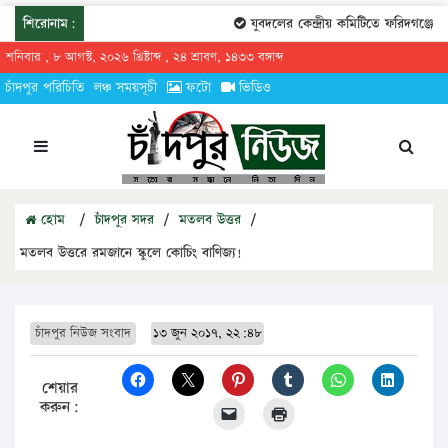
শিরোনাম:
যুবদলের কেন্দ্রীয় কমিটিতে ফরিদগঞ্জের তার
শনিবার , ৮ আগস্ট, ২০২৬ খ্রিষ্টাব্দ , ২৪ শ্রাবণ, ১৪৩৩ বঙ্গাব্দ
চাঁদপুর পরিচিতি
লঞ্চ সময়সূচী
ফটো
ভিডিও
হোম
/
চাঁদপুর সদর
/
মতলব উত্তর
/
মতলব উত্তরে রমজানে স্কুলে কোচিং বাণিজ্য!
চাঁদপুর নিউজ সংবাদ
১৩ জুন ২০১৭, ২২:৪৮
শেয়ার
করুন: