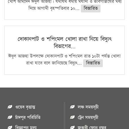
খোশ আমদেদ ঈদুল আজহা। যথাযথ ধর্মীয় মর্যাদা ও ভাবগাম্ভীর্যের মধ্য
দিয়ে আগামী বৃহস্পতিবার ১০...
বিস্তারিত
দোকানপাট ও শপিংমল খোলা রাখা নিয়ে বিদ্যুৎ
বিভাগের…
ঈদুল আজহা উপলক্ষে দোকানপাট ও শপিংমল রাত ১০টা পর্যন্ত খোলা
রাখা যাবে বলে জানিয়েছে বিদ্যুৎ...
বিস্তারিত
ওয়েব বৃত্তান্ত
লঞ্চ সময়সূচী
চাঁদপুর পরিচিতি
ট্রেন সময়সূচী
বিজ্ঞাপন মুল্য
জরুরী ফোন নম্বর