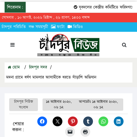
শিরোনাম:
যুবদলের কেন্দ্রীয় কমিটিতে ফরিদগঞ্জের 
সোমবার , ১০ আগস্ট, ২০২৬ খ্রিষ্টাব্দ , ২৬ শ্রাবণ, ১৪৩৩ বঙ্গাব্দ
চাঁদপুর পরিচিতি
লঞ্চ সময়সূচী
ফটো
ভিডিও
হোম
/
চাঁদপুর সদর
/
মদনা গ্রামে ধর্ষণ মামলার আসামীকে ধরতে সাঁড়াশি অভিযান
চাঁদপুর নিউজ
১৪ অক্টোবার ২০২০,
আপডেটঃ
১৪ অক্টোবার ২০২০,
সংবাদ
০৬:১২
০৬:১২
শেয়ার
করুন: