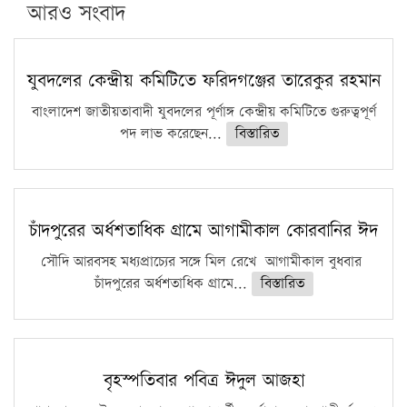
পিএইচডি করছেন কুয়েটের কৃতি…
আরও সংবাদ
সারা দেশে বজ্রাঘাতে ১৪ জনের প্রাণহানি
কঠোর হচ্ছে এসএসসি ও এইচএসসি পরীক্ষা
যুবদলের কেন্দ্রীয় কমিটিতে ফরিদগঞ্জের তারেকুর রহমান
ফরিদগঞ্জে আগুনে পুড়লো ৬ ব্যবসা প্রতিষ্ঠান
বাংলাদেশ জাতীয়তাবাদী যুবদলের পূর্ণাঙ্গ কেন্দ্রীয় কমিটিতে গুরুত্বপূর্ণ
পদ লাভ করেছেন...
বিস্তারিত
চাঁদপুরের অর্ধশতাধিক গ্রামে আগামীকাল কোরবানির ঈদ
সৌদি আরবসহ মধ্যপ্রাচ্যের সঙ্গে মিল রেখে আগামীকাল বুধবার
চাঁদপুরের অর্ধশতাধিক গ্রামে...
বিস্তারিত
বৃহস্পতিবার পবিত্র ঈদুল আজহা