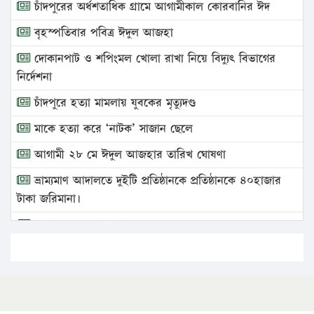
চাঁদপুরের অর্ধশতাধিক গ্রামে আগামীকাল কোরবানির ঈদ
বৃহস্পতিবার পবিত্র ঈদুল আজহা
দোকানপাট ও শপিংমল খোলা রাখা নিয়ে বিদ্যুৎ বিভাগের
নির্দেশনা
চাঁদপুরে হত্যা মামলায় যুবকের মৃত্যুদণ্ড
মাকে হত্যা করে ‘নাটক’ সাজান ছেলে
আগামী ২৮ মে ঈদুল আজহার তারিখ ঘোষণা
ভ্রাম্যমাণ আদালতে দুইটি প্রতিষ্ঠানকে প্রতিষ্ঠানকে ৪০হাজার
টাকা জরিমানা।
এবার লঞ্চের ভাড়া বাড়ল
১৭ থেকে ২১ শতাংশ বিদ্যুতের দাম বাড়ানোর প্রস্তাব পিডিবির
১৬ মে চাঁদপুর ও ২৫ মে ফেনী সফরে যাবেন প্রধানমন্ত্রী
উচ্চশিক্ষায় গৌরবময় অর্জন: পূর্ণ স্কলারশিপে যুক্তরাষ্ট্রে