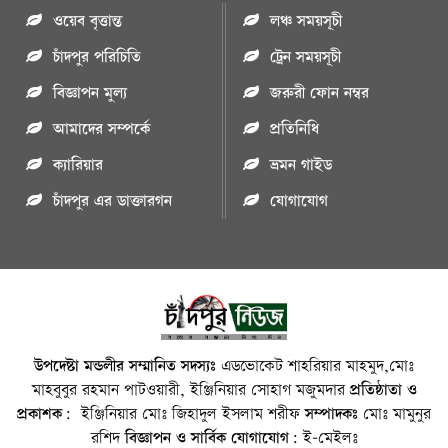
ওয়েব বৃত্তান্ত
লঞ্চ সময়সূচী
চাঁদপুর পরিচিতি
ট্রেন সময়সূচী
বিজ্ঞাপন মুল্য
জরুরী ফোন নম্বর
আমাদের সম্পর্কে
প্রতিনিধি
ক্যারিয়ার
ভ্রমন গাইড
চাঁদপুর এর ডাক্তারগন
যোগাযোগ
উপদেষ্টা মন্ডলীর সম্মানিত সদস্যঃ
এডভোকেট শাহরিয়ার মাহমুদ,মোঃ
মাহবুবুর রহমান পাটওয়ারী, ইঞ্জিনিয়ার সোহাগ মজুমদার
প্রতিষ্ঠাতা ও
প্রকাশক:
ইঞ্জিনিয়ার মোঃ জিহাদুল ইসলাম শরীফ
সম্পাদকঃ
মোঃ মামুনুর
রশিদ
বিজ্ঞাপন ও সার্বিক যোগাযোগ:
ই-মেইলঃ