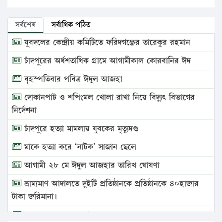
সর্বশেষ
সর্বাধিক পঠিত
যুবদলের কেন্দ্রীয় কমিটিতে ফরিদগঞ্জের তারেকুর রহমান
চাঁদপুরের অর্ধশতাধিক গ্রামে আগামীকাল কোরবানির ঈদ
বৃহস্পতিবার পবিত্র ঈদুল আজহা
দোকানপাট ও শপিংমল খোলা রাখা নিয়ে বিদ্যুৎ বিভাগের
নির্দেশনা
চাঁদপুরে হত্যা মামলায় যুবকের মৃত্যুদণ্ড
মাকে হত্যা করে ‘নাটক’ সাজান ছেলে
আগামী ২৮ মে ঈদুল আজহার তারিখ ঘোষণা
ভ্রাম্যমাণ আদালতে দুইটি প্রতিষ্ঠানকে প্রতিষ্ঠানকে ৪০হাজার
টাকা জরিমানা।
এবার লঞ্চের ভাড়া বাড়ল