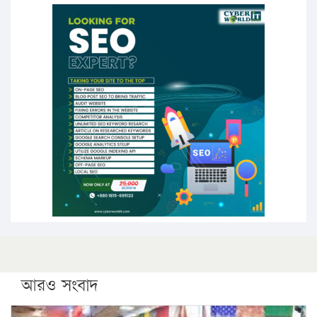
১৭ থেকে ২১ শতাংশ বিদ্যুতের দাম বাড়ানোর প্রস্তাব পিডিবির
১৬ মে চাঁদপুর ও ২৫ মে ফেনী সফরে যাবেন প্রধানমন্ত্রী
উচ্চশিক্ষায় গৌরবময় অর্জন: পূর্ণ স্কলারশিপে যুক্তরাষ্ট্রে
পিএইচডি করছেন কুয়েটের কৃতি…
সারা দেশে বজ্রাঘাতে ১৪ জনের প্রাণহানি
কঠোর হচ্ছে এসএসসি ও এইচএসসি পরীক্ষা
ফরিদগঞ্জে আগুনে পুড়লো ৬ ব্যবসা প্রতিষ্ঠান
আরও সংবাদ