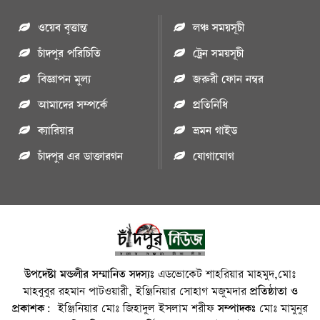
ওয়েব বৃত্তান্ত
লঞ্চ সময়সূচী
চাঁদপুর পরিচিতি
ট্রেন সময়সূচী
বিজ্ঞাপন মুল্য
জরুরী ফোন নম্বর
আমাদের সম্পর্কে
প্রতিনিধি
ক্যারিয়ার
ভ্রমন গাইড
চাঁদপুর এর ডাক্তারগন
যোগাযোগ
উপদেষ্টা মন্ডলীর সম্মানিত সদস্যঃ
এডভোকেট শাহরিয়ার মাহমুদ,মোঃ
মাহবুবুর রহমান পাটওয়ারী, ইঞ্জিনিয়ার সোহাগ মজুমদার
প্রতিষ্ঠাতা ও
প্রকাশক:
ইঞ্জিনিয়ার মোঃ জিহাদুল ইসলাম শরীফ
সম্পাদকঃ
মোঃ মামুনুর