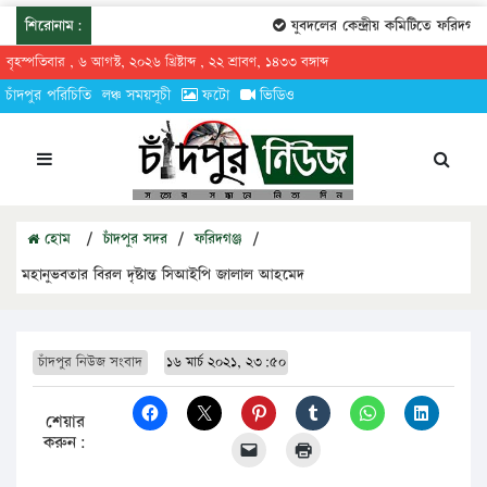
শিরোনাম:
যুবদলের কেন্দ্রীয় কমিটিতে ফরিদগঞ্জে
বৃহস্পতিবার , ৬ আগস্ট, ২০২৬ খ্রিষ্টাব্দ , ২২ শ্রাবণ, ১৪৩৩ বঙ্গাব্দ
চাঁদপুর পরিচিতি
লঞ্চ সময়সূচী
ফটো
ভিডিও
হোম
/
চাঁদপুর সদর
/
ফরিদগঞ্জ
/
মহানুভবতার বিরল দৃষ্টান্ত সিআইপি জালাল আহমেদ
চাঁদপুর নিউজ সংবাদ
১৬ মার্চ ২০২১, ২৩:৫০
শেয়ার
করুন: