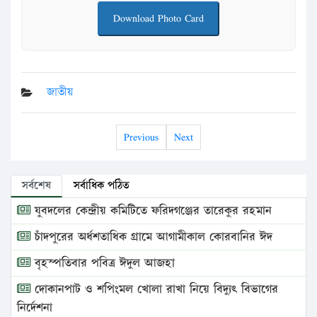
Download Photo Card
জাতীয়
Previous
Next
সর্বশেষ
সর্বাধিক পঠিত
যুবদলের কেন্দ্রীয় কমিটিতে ফরিদগঞ্জের তারেকুর রহমান
চাঁদপুরের অর্ধশতাধিক গ্রামে আগামীকাল কোরবানির ঈদ
বৃহস্পতিবার পবিত্র ঈদুল আজহা
দোকানপাট ও শপিংমল খোলা রাখা নিয়ে বিদ্যুৎ বিভাগের
নির্দেশনা