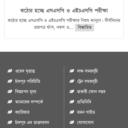
কঠোর হচ্ছে এসএসসি ও এইচএসসি পরীক্ষা
কঠোর হচ্ছে এসএসসি ও এইচএসসি পরীক্ষার নিয়ম কানুনে। দীর্ঘদিনের
প্রশ্নপত্র ফাঁস, নকল ও...
বিস্তারিত
ওয়েব বৃত্তান্ত
লঞ্চ সময়সূচী
চাঁদপুর পরিচিতি
ট্রেন সময়সূচী
বিজ্ঞাপন মুল্য
জরুরী ফোন নম্বর
আমাদের সম্পর্কে
প্রতিনিধি
ক্যারিয়ার
ভ্রমন গাইড
চাঁদপুর এর ডাক্তারগন
যোগাযোগ