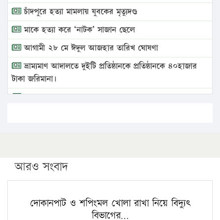
চাঁদপুরে হত্যা মামলায় যুবকের মৃত্যুদণ্ড
মাকে হত্যা করে ‘নাটক’ সাজান ছেলে
আগামী ২৮ মে ঈদুল আজহার তারিখ ঘোষণা
ভ্রাম্যমাণ আদালতে দুইটি প্রতিষ্ঠানকে প্রতিষ্ঠানকে ৪০হাজার
টাকা জরিমানা।
এবার লঞ্চের ভাড়া বাড়ল
১৭ থেকে ২১ শতাংশ বিদ্যুতের দাম বাড়ানোর প্রস্তাব পিডিবির
১৬ মে চাঁদপুর ও ২৫ মে ফেনী সফরে যাবেন প্রধানমন্ত্রী
উচ্চশিক্ষায় গৌরবময় অর্জন: পূর্ণ স্কলারশিপে যুক্তরাষ্ট্রে
পিএইচডি করছেন কুয়েটের কৃতি…
আরও সংবাদ
সারা দেশে বজ্রাঘাতে ১৪ জনের প্রাণহানি
কঠোর হচ্ছে এসএসসি ও এইচএসসি পরীক্ষা
দোকানপাট ও শপিংমল খোলা রাখা নিয়ে বিদ্যুৎ
বিভাগের…
ফরিদগঞ্জে আগুনে পুড়লো ৬ ব্যবসা প্রতিষ্ঠান